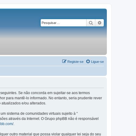
Pesquisar
Pesquisa avançad
Registe-se
Ligue-se
os seguintes. Se não concorda em sujeitar-se aos termos
or para mantê-lo informado. No entanto, seria prudente rever
 atualizados e/ou alterados.
m sistema de comunidades virtuais sujeito à “
ssões através da Internet. O Grupo phpBB não é responsável
pbb.com/
.
er outro material que possa violar qualquer lei seja do seu