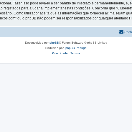
rnacional. Fazer isso pode levá-lo a ser banido de imediato e permanentemente, e, 
 registados para ajudar a implementar estas condições. Concorda que “Clubeletric
cessário. Como utilizador aceita que as informações que forneceu acima sejam 
letricos.com” ou o phpBB não podem ser responsabilizados por qualquer atentado 
Cont
Desenvolvido por
phpBB
® Forum Software © phpBB Limited
Traduzido por:
phpBB Portugal
Privacidade
|
Termos