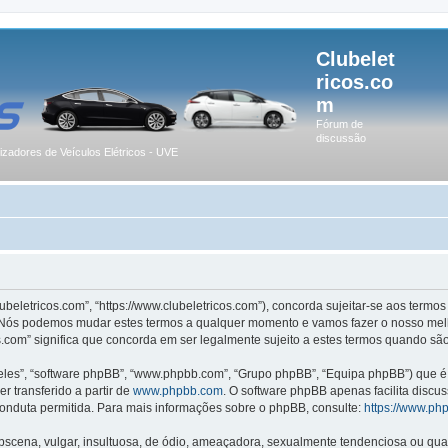
Clubelet
ricos.co
m
Fórum de
discussão
lizadores de Veículos Elétricos - UVE
lubeletricos.com”, “https://www.clubeletricos.com”), concorda sujeitar-se aos term
m”. Nós podemos mudar estes termos a qualquer momento e vamos fazer o nosso melh
.com” significa que concorda em ser legalmente sujeito a estes termos quando são
les”, “software phpBB”, “www.phpbb.com”, “Grupo phpBB”, “Equipa phpBB”) que é u
r transferido a partir de
www.phpbb.com
. O software phpBB apenas facilita discu
onduta permitida. Para mais informações sobre o phpBB, consulte:
https://www.ph
ena, vulgar, insultuosa, de ódio, ameaçadora, sexualmente tendenciosa ou qualqu