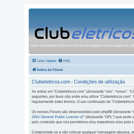
sobre a Mobilidade Elétrica e Parceiro privilegiado da Associação de Uti
Links rápidos
FAQ
Índice do Fórum
Clubeletricos.com - Condições de utilização
Ao entrar em “Clubeletricos.com” (doravante “nós”, “nosso”, “C
seguintes, por favor não entre e/ou utilize “Clubeletricos.co
regularmente estes termos. O uso continuado de “Clubeletricos
Os nossos Fóruns são desenvolvidos pelo phpBB (doravante “e
GNU General Public License v2
” (doravante “GPL”) que pode se
pelo conteúdo que nós permitimos e/ou impedimos e/ou pela c
Compromete-se a não colocar qualquer mensagem abusiva, obsc