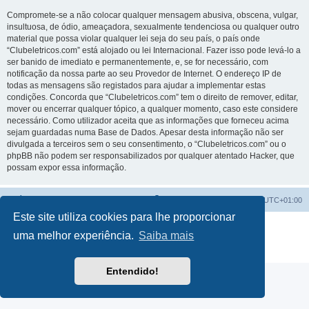
Compromete-se a não colocar qualquer mensagem abusiva, obscena, vulgar,
insultuosa, de ódio, ameaçadora, sexualmente tendenciosa ou qualquer outro
material que possa violar qualquer lei seja do seu país, o país onde
“Clubeletricos.com” está alojado ou lei Internacional. Fazer isso pode levá-lo a
ser banido de imediato e permanentemente, e, se for necessário, com
notificação da nossa parte ao seu Provedor de Internet. O endereço IP de
todas as mensagens são registados para ajudar a implementar estas
condições. Concorda que “Clubeletricos.com” tem o direito de remover, editar,
mover ou encerrar qualquer tópico, a qualquer momento, caso este considere
necessário. Como utilizador aceita que as informações que forneceu acima
sejam guardadas numa Base de Dados. Apesar desta informação não ser
divulgada a terceiros sem o seu consentimento, o “Clubeletricos.com” ou o
phpBB não podem ser responsabilizados por qualquer atentado Hacker, que
possam expor essa informação.
Índice do Fórum
O Fuso Horário do Fórum é
UTC+01:00
Este site utiliza cookies para lhe proporcionar
Desenvolvido por
phpBB
® Forum Software © phpBB Limited
uma melhor experiência.
Saiba mais
Traduzido por:
phpBB Portugal
Privacidade
|
Termos
Entendido!