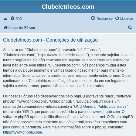
Clubeletricos.com
FAQ
Registe-se
Ligue-se
P
Índice do Fórum
e
Clubeletricos.com - Condições de utilização
s
q
Ao entrar em “Clubeletricos.com” (doravante “nós”, “nosso”,
“Clubeletricos.com”, “https://www.clubeletricos.com”), concorda sujeitar-se aos
u
termos seguintes. Se não concorda em sujeitar-se aos termos seguintes, por
i
favor não entre e/ou utilize “Clubeletricos.com”. Nós podemos mudar estes
termos a qualquer momento e vamos fazer o nosso melhor para mantê-lo
s
informado. No entanto, seria prudente rever regularmente estes termos. O uso
a
continuado de “Clubeletricos.com” significa que concorda em ser legalmente
sujeito a estes termos quando são atualizados e/ou alterados.
r
Os nossos Fóruns são desenvolvidos pelo phpBB (doravante “eles”, “software
phpBB”, “www.phpbb.com”, “Grupo phpBB”, “Equipa phpBB”) que é um
sistema de comunidades virtuais sujeito à “
GNU General Public License v2
”
(doravante “GPL”) que pode ser transferido a partir de
www.phpbb.com
. O
software phpBB apenas facilita discussões através da Internet. O Grupo phpBB
não é responsável pelo conteúdo que nós permitimos e/ou impedimos e/ou
pela conduta permitida. Para mais informações sobre o phpBB, consulte:
https://www.phpbb.com/
.