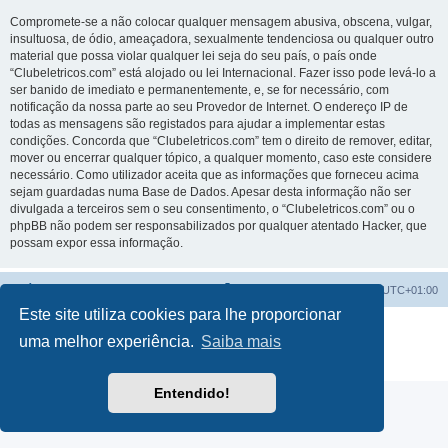
Compromete-se a não colocar qualquer mensagem abusiva, obscena, vulgar,
insultuosa, de ódio, ameaçadora, sexualmente tendenciosa ou qualquer outro
material que possa violar qualquer lei seja do seu país, o país onde
“Clubeletricos.com” está alojado ou lei Internacional. Fazer isso pode levá-lo a
ser banido de imediato e permanentemente, e, se for necessário, com
notificação da nossa parte ao seu Provedor de Internet. O endereço IP de
todas as mensagens são registados para ajudar a implementar estas
condições. Concorda que “Clubeletricos.com” tem o direito de remover, editar,
mover ou encerrar qualquer tópico, a qualquer momento, caso este considere
necessário. Como utilizador aceita que as informações que forneceu acima
sejam guardadas numa Base de Dados. Apesar desta informação não ser
divulgada a terceiros sem o seu consentimento, o “Clubeletricos.com” ou o
phpBB não podem ser responsabilizados por qualquer atentado Hacker, que
possam expor essa informação.
Índice do Fórum
O Fuso Horário do Fórum é
UTC+01:00
Este site utiliza cookies para lhe proporcionar
Desenvolvido por
phpBB
® Forum Software © phpBB Limited
uma melhor experiência.
Saiba mais
Traduzido por:
phpBB Portugal
Privacidade
|
Termos
Entendido!