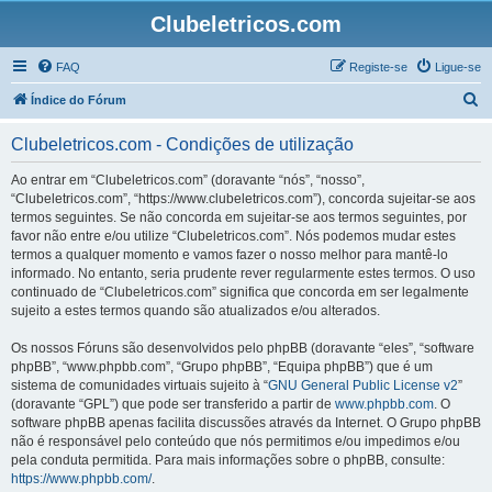
Clubeletricos.com
FAQ
Registe-se
Ligue-se
P
Índice do Fórum
e
Clubeletricos.com - Condições de utilização
s
q
Ao entrar em “Clubeletricos.com” (doravante “nós”, “nosso”,
“Clubeletricos.com”, “https://www.clubeletricos.com”), concorda sujeitar-se aos
u
termos seguintes. Se não concorda em sujeitar-se aos termos seguintes, por
i
favor não entre e/ou utilize “Clubeletricos.com”. Nós podemos mudar estes
termos a qualquer momento e vamos fazer o nosso melhor para mantê-lo
s
informado. No entanto, seria prudente rever regularmente estes termos. O uso
a
continuado de “Clubeletricos.com” significa que concorda em ser legalmente
sujeito a estes termos quando são atualizados e/ou alterados.
r
Os nossos Fóruns são desenvolvidos pelo phpBB (doravante “eles”, “software
phpBB”, “www.phpbb.com”, “Grupo phpBB”, “Equipa phpBB”) que é um
sistema de comunidades virtuais sujeito à “
GNU General Public License v2
”
(doravante “GPL”) que pode ser transferido a partir de
www.phpbb.com
. O
software phpBB apenas facilita discussões através da Internet. O Grupo phpBB
não é responsável pelo conteúdo que nós permitimos e/ou impedimos e/ou
pela conduta permitida. Para mais informações sobre o phpBB, consulte:
https://www.phpbb.com/
.