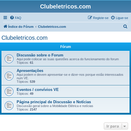
Clubeletricos.com
FAQ
Registe-se
Ligue-se
P
Índice do Fórum
Clubeletricos.com
e
Clubeletricos.com
s
Fórum
q
u
Discussão sobre o Forum
Aqui pode colocar as suas questões acerca do funcionamento do forum
i
Tópicos:
61
s
Apresentações
Aqui podem e devem apresentar-se e dizer-nos porque estão interessados
a
num VE.
Tópicos:
539
r
Eventos / convívios VE
Tópicos:
49
Página principal de Discussão e Notícias
Discussão geral sobre a Mobilidade Elétrica e notícias
Tópicos:
2147
Ir para