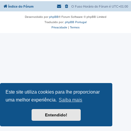
Índice do Fórum
O Fuso Horário do Fórum é
UTC+01:00
Desenvolvido por
phpBB
® Forum Software © phpBB Limited
Traduzido por:
phpBB Portugal
Privacidade
|
Termos
Este site utiliza cookies para lhe proporcionar
uma melhor experiência.
Saiba mais
Entendido!