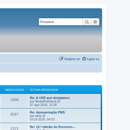
Pesquisar
Pesquisa avançad
Registe-se
Ligue-se
MENSAGENS
ÚLTIMA MENSAGEM
Re: A UVE que desejamos
2406
V
por
BrunoFonseca
e
07 ago 2026, 22:36
j
a
Re: Apresentação PMS
8187
a
V
por
pms
ú
e
03 jul 2026, 04:03
l
j
t
a
Re: 12.ª edição do Encontro...
2372
i
a
V