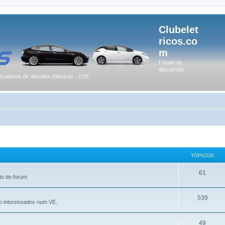
Clubelet
ricos.co
m
Fórum de
discussão
lizadores de Veículos Elétricos - UVE
TÓPICOS
61
to do forum
539
o interessados num VE.
49