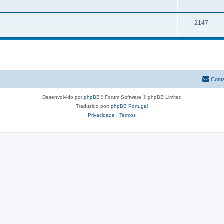
2147
Cont
Desenvolvido por
phpBB
® Forum Software © phpBB Limited
Traduzido por:
phpBB Portugal
Privacidade
|
Termos