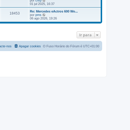
por
cfvp
m
ú
e
01 jul 2025, 16:37
a
l
j
M
t
a
Re: Mercedes eActros 600 Wo...
e
18453
i
a
V
por
pms
n
m
ú
e
06 ago 2026, 19:26
s
a
l
j
a
M
t
a
g
e
i
a
e
n
m
ú
m
Ir para
s
a
l
a
M
t
g
e
i
e
n
m
acte-nos
Apagar cookies
O Fuso Horário do Fórum é
UTC+01:00
m
s
a
a
M
g
e
e
n
m
s
a
g
e
m