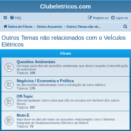
Clubeletricos.com
FAQ
Registe-se
Ligue-se
P
Índice do Fórum
Outros Assuntos
Outros Temas não relacionados com o VeÍculos Elétricos
e
Outros Temas não relacionados com o VeÍculos
s
Elétricos
q
Fórum
u
Questões Ambientais
i
Um lugar para discutir questões ambientais que dizem respeito à electrificação
s
do automóvel.
Tópicos:
109
a
Negócios / Economia e Política
r
As discussões relacionadas com a revolução do carro elétrico.
Tópicos:
176
Off-Topic
Discuta qualquer outra coisa que não se encaixa em nenhum dos outros
fóruns.
Tópicos:
257
Mobi-E
Aqui deve-se discutir todos os assuntos relacionados com o Sistema
Integrado de Reabastecimento Eléctrico da Mobi-E
Tópicos:
72