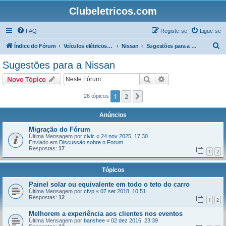
Clubeletricos.com
FAQ
Registe-se
Ligue-se
P
Índice do Fórum
Veículos elétricos e híbridos plug-in
Nissan
Sugestões para a Nissan
e
Sugestões para a Nissan
s
Pesquisar
Pesquisa avançada
Novo Tópico
q
u
1
2
Próximo
26 tópicos
i
Anúncios
s
Migração do Fórum
a
Última Mensagem por
civic
«
24 nov 2025, 17:30
Enviado em
Discussão sobre o Forum
r
Respostas:
17
1
2
Tópicos
Painel solar ou equivalente em todo o teto do carro
Última Mensagem por
cfvp
«
07 set 2018, 10:51
Respostas:
12
1
2
Melhorem a experiência aos clientes nos eventos
Última Mensagem por
banshee
«
02 dez 2016, 23:39