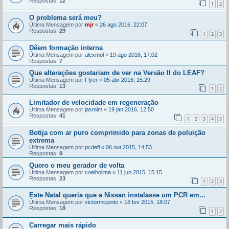
Respostas:
12
1
2
O problema será meu?
Última Mensagem por
mjr
«
26 ago 2016, 22:07
Respostas:
29
1
2
3
Dêem formação interna
Última Mensagem por
alexmol
«
19 ago 2016, 17:02
Respostas:
7
Que alterações gostariam de ver na Versão II do LEAF?
Última Mensagem por
Flyer
«
05 abr 2016, 15:29
Respostas:
13
1
2
Limitador de velocidade em regeneração
Última Mensagem por
jasmim
«
19 jan 2016, 12:50
Respostas:
41
1
2
3
4
5
Botija com ar puro comprimido para zonas de poluição
extrema
Última Mensagem por
pcdefl
«
06 out 2015, 14:53
Respostas:
9
Quero o meu gerador de volta
Última Mensagem por
coelholima
«
11 jun 2015, 15:15
Respostas:
23
1
2
3
Este Natal queria que a Nissan instalasse um PCR em...
Última Mensagem por
victormcpinto
«
18 fev 2015, 18:07
Respostas:
18
1
2
Carregar mais rápido