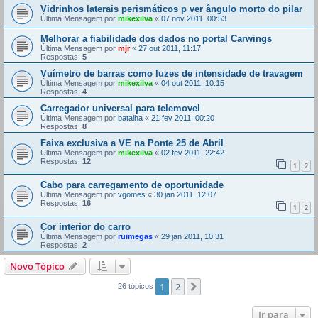
Vidrinhos laterais perismáticos p ver ângulo morto do pilar
Última Mensagem por
mikexilva
«
07 nov 2011, 00:53
Melhorar a fiabilidade dos dados no portal Carwings
Última Mensagem por
mjr
«
27 out 2011, 11:17
Respostas:
5
Vuímetro de barras como luzes de intensidade de travagem
Última Mensagem por
mikexilva
«
04 out 2011, 10:15
Respostas:
4
Carregador universal para telemovel
Última Mensagem por
batalha
«
21 fev 2011, 00:20
Respostas:
8
Faixa exclusiva a VE na Ponte 25 de Abril
Última Mensagem por
mikexilva
«
02 fev 2011, 22:42
Respostas:
12
1
2
Cabo para carregamento de oportunidade
Última Mensagem por
vgomes
«
30 jan 2011, 12:07
Respostas:
16
1
2
Cor interior do carro
Última Mensagem por
ruimegas
«
29 jan 2011, 10:31
Respostas:
2
Novo Tópico
1
2
Próximo
26 tópicos
Ir para