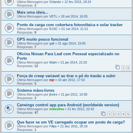
Última Mensagem por
Orlando
«
12 fev 2015, 18:24
Respostas:
2
Mais uma ideia...
Última Mensagem por
VETL
«
18 set 2014, 16:05
Ponto de carga com cobertura fotovoltaica e solar tracker
Última Mensagem por
RJSC
«
01 set 2014, 21:51
Respostas:
8
GPS muito pouco funcional
Última Mensagem por
galt
«
31 ago 2014, 19:05
Respostas:
7
Oficina Nissan Para Leaf com Pessoal especializado no
Porto
Última Mensagem por
Malm
«
21 jan 2014, 22:20
Respostas:
12
1
2
Força de creep variavel ao tirar o pé do travão a subir
Última Mensagem por
mjr
«
10 abr 2012, 17:02
Respostas:
5
Sistema mãos-livres
Última Mensagem por
jfreire
«
21 jan 2012, 10:58
Respostas:
3
Carwings control app para Android (worldwide version)
Última Mensagem por
mikexilva
«
21 fev 2012, 22:42
Respostas:
47
1
2
3
4
5
Que fazer se um VE carregado ocupar um posto de carga?
Última Mensagem por
Filipe
«
21 dez 2011, 20:16
Respostas:
1