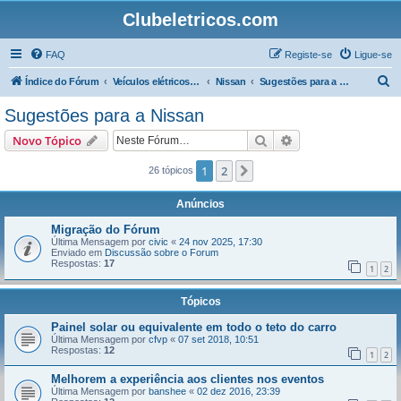
Clubeletricos.com
FAQ
Registe-se
Ligue-se
P
Índice do Fórum
Veículos elétricos e híbridos plug-in
Nissan
Sugestões para a Nissan
e
Sugestões para a Nissan
s
Pesquisar
Pesquisa avançada
Novo Tópico
q
u
1
2
Próximo
26 tópicos
i
Anúncios
s
Migração do Fórum
a
Última Mensagem por
civic
«
24 nov 2025, 17:30
Enviado em
Discussão sobre o Forum
r
Respostas:
17
1
2
Tópicos
Painel solar ou equivalente em todo o teto do carro
Última Mensagem por
cfvp
«
07 set 2018, 10:51
Respostas:
12
1
2
Melhorem a experiência aos clientes nos eventos
Última Mensagem por
banshee
«
02 dez 2016, 23:39