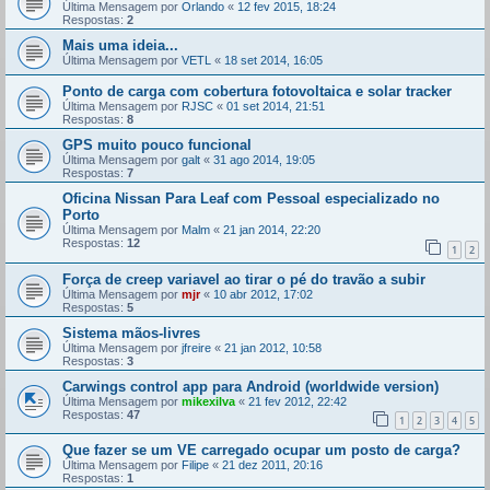
Última Mensagem por
Orlando
«
12 fev 2015, 18:24
Respostas:
2
Mais uma ideia...
Última Mensagem por
VETL
«
18 set 2014, 16:05
Ponto de carga com cobertura fotovoltaica e solar tracker
Última Mensagem por
RJSC
«
01 set 2014, 21:51
Respostas:
8
GPS muito pouco funcional
Última Mensagem por
galt
«
31 ago 2014, 19:05
Respostas:
7
Oficina Nissan Para Leaf com Pessoal especializado no
Porto
Última Mensagem por
Malm
«
21 jan 2014, 22:20
Respostas:
12
1
2
Força de creep variavel ao tirar o pé do travão a subir
Última Mensagem por
mjr
«
10 abr 2012, 17:02
Respostas:
5
Sistema mãos-livres
Última Mensagem por
jfreire
«
21 jan 2012, 10:58
Respostas:
3
Carwings control app para Android (worldwide version)
Última Mensagem por
mikexilva
«
21 fev 2012, 22:42
Respostas:
47
1
2
3
4
5
Que fazer se um VE carregado ocupar um posto de carga?
Última Mensagem por
Filipe
«
21 dez 2011, 20:16
Respostas:
1