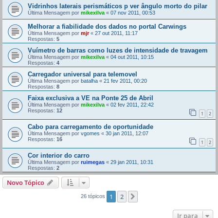
Vidrinhos laterais perismáticos p ver ângulo morto do pilar
Última Mensagem por
mikexilva
«
07 nov 2011, 00:53
Melhorar a fiabilidade dos dados no portal Carwings
Última Mensagem por
mjr
«
27 out 2011, 11:17
Respostas:
5
Vuímetro de barras como luzes de intensidade de travagem
Última Mensagem por
mikexilva
«
04 out 2011, 10:15
Respostas:
4
Carregador universal para telemovel
Última Mensagem por
batalha
«
21 fev 2011, 00:20
Respostas:
8
Faixa exclusiva a VE na Ponte 25 de Abril
Última Mensagem por
mikexilva
«
02 fev 2011, 22:42
Respostas:
12
1
2
Cabo para carregamento de oportunidade
Última Mensagem por
vgomes
«
30 jan 2011, 12:07
Respostas:
16
1
2
Cor interior do carro
Última Mensagem por
ruimegas
«
29 jan 2011, 10:31
Respostas:
2
Novo Tópico
1
2
Próximo
26 tópicos
Ir para