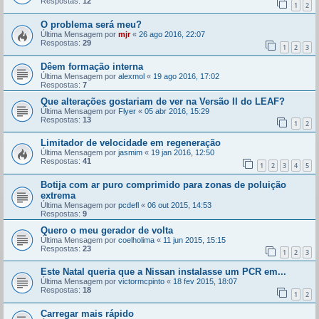
Respostas:
12
1
2
O problema será meu?
Última Mensagem por
mjr
«
26 ago 2016, 22:07
Respostas:
29
1
2
3
Dêem formação interna
Última Mensagem por
alexmol
«
19 ago 2016, 17:02
Respostas:
7
Que alterações gostariam de ver na Versão II do LEAF?
Última Mensagem por
Flyer
«
05 abr 2016, 15:29
Respostas:
13
1
2
Limitador de velocidade em regeneração
Última Mensagem por
jasmim
«
19 jan 2016, 12:50
Respostas:
41
1
2
3
4
5
Botija com ar puro comprimido para zonas de poluição
extrema
Última Mensagem por
pcdefl
«
06 out 2015, 14:53
Respostas:
9
Quero o meu gerador de volta
Última Mensagem por
coelholima
«
11 jun 2015, 15:15
Respostas:
23
1
2
3
Este Natal queria que a Nissan instalasse um PCR em...
Última Mensagem por
victormcpinto
«
18 fev 2015, 18:07
Respostas:
18
1
2
Carregar mais rápido