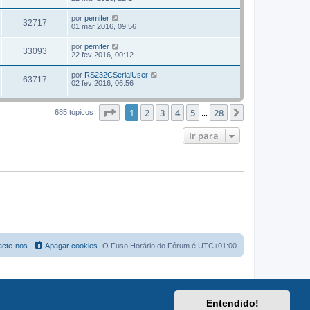
por
pemifer
32717
01 mar 2016, 09:56
por
pemifer
33093
22 fev 2016, 00:12
por
RS232CSerialUser
63717
02 fev 2016, 06:56
Página
1
de
28
1
2
3
4
5
28
Próximo
685 tópicos
...
Ir para
acte-nos
Apagar cookies
O Fuso Horário do Fórum é
UTC+01:00
Entendido!