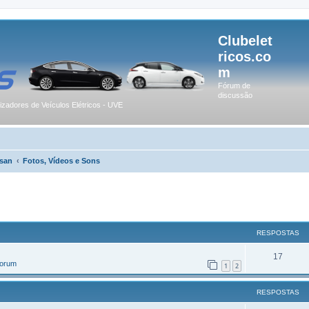
Clubelet
ricos.co
m
Fórum de
discussão
lizadores de Veículos Elétricos - UVE
san
Fotos, Vídeos e Sons
r
uisa avançada
RESPOSTAS
17
Forum
1
2
RESPOSTAS