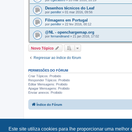
por
cgecastro
»
20 mar 2016, 20:19
Desenhos técnicos do Leaf
por
pemifer
»
01 mar 2016, 09:56
Filmagens em Portugal
por
pemifer
»
22 fev 2016, 00:12
@NL - openchargemap.org
por
fernandinand
»
21 jan 2016, 17:02
Novo Tópico
Regressar ao índice do fórum
PERMISSÕES DO FÓRUM
Criar Tópicos: Proibido
Responder Tópicos: Proibido
Editar Mensagens: Proibido
Apagar Mensagens: Proibido
Enviar anexos: Proibido
Índice do Fórum
Este site utiliza cookies para lhe proporcionar uma melhor