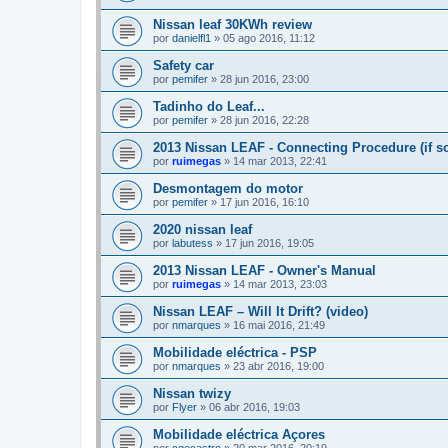
Nissan leaf 30KWh review
por
danielfl1
»
05 ago 2016, 11:12
Safety car
por
pemifer
»
28 jun 2016, 23:00
Tadinho do Leaf...
por
pemifer
»
28 jun 2016, 22:28
2013 Nissan LEAF - Connecting Procedure (if s
por
ruimegas
»
14 mar 2013, 22:41
Desmontagem do motor
por
pemifer
»
17 jun 2016, 16:10
2020 nissan leaf
por
labutess
»
17 jun 2016, 19:05
2013 Nissan LEAF - Owner's Manual
por
ruimegas
»
14 mar 2013, 23:03
Nissan LEAF – Will It Drift? (video)
por
nmarques
»
16 mai 2016, 21:49
Mobilidade eléctrica - PSP
por
nmarques
»
23 abr 2016, 19:00
Nissan twizy
por
Flyer
»
06 abr 2016, 19:03
Mobilidade eléctrica Açores