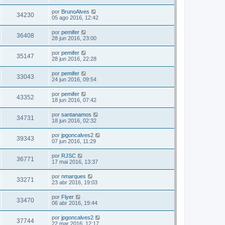
por
BrunoAlves
34230
05 ago 2016, 12:42
por
pemifer
36408
28 jun 2016, 23:00
por
pemifer
35147
28 jun 2016, 22:28
por
pemifer
33043
24 jun 2016, 09:54
por
pemifer
43352
18 jun 2016, 07:42
por
santanamos
34731
18 jun 2016, 02:32
por
jpgoncalves2
39343
07 jun 2016, 11:29
por
RJSC
36771
17 mai 2016, 13:37
por
nmarques
33271
23 abr 2016, 19:03
por
Flyer
33470
06 abr 2016, 19:44
por
jpgoncalves2
37744
22 mar 2016, 12:17