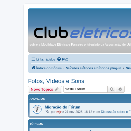
sobre a Mobilidade Elétrica e Parceiro privilegiado da Associação de Uti
Links rápidos
FAQ
Índice do Fórum
Veículos elétricos e híbridos plug-in
Nis
Fotos, Vídeos e Sons
Pesquisa
Pesq
Novo Tópico
ANÚNCIOS
Migração do Fórum
por
mjr
»
21 nov 2025, 18:12
» em
Discussão sobre o 
TÓPICOS