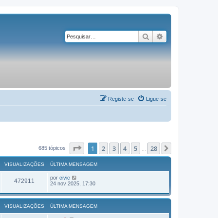
Pesquisar
Pesquisa avançad
Registe-se
Ligue-se
Página
1
de
28
1
2
3
4
5
28
Próximo
685 tópicos
...
VISUALIZAÇÕES
ÚLTIMA MENSAGEM
por
civic
472911
24 nov 2025, 17:30
VISUALIZAÇÕES
ÚLTIMA MENSAGEM