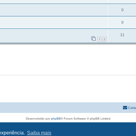
0
0
11
1
2
Cont
Desenvolvido por
phpBB
® Forum Software © phpBB Limited
Traduzido por:
phpBB Portugal
Privacidade
|
Termos
 experiência.
Saiba mais