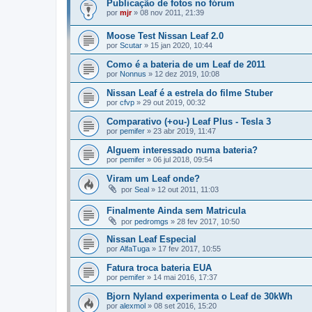
Publicação de fotos no fórum
por
mjr
»
08 nov 2011, 21:39
Moose Test Nissan Leaf 2.0
por
Scutar
»
15 jan 2020, 10:44
Como é a bateria de um Leaf de 2011
por
Nonnus
»
12 dez 2019, 10:08
Nissan Leaf é a estrela do filme Stuber
por
cfvp
»
29 out 2019, 00:32
Comparativo (+ou-) Leaf Plus - Tesla 3
por
pemifer
»
23 abr 2019, 11:47
Alguem interessado numa bateria?
por
pemifer
»
06 jul 2018, 09:54
Viram um Leaf onde?
por
Seal
»
12 out 2011, 11:03
Finalmente Ainda sem Matricula
por
pedromgs
»
28 fev 2017, 10:50
Nissan Leaf Especial
por
AlfaTuga
»
17 fev 2017, 10:55
Fatura troca bateria EUA
por
pemifer
»
14 mai 2016, 17:37
Bjorn Nyland experimenta o Leaf de 30kWh
por
alexmol
»
08 set 2016, 15:20