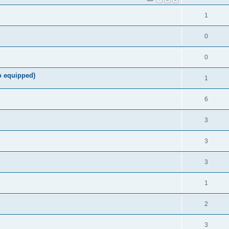
1
0
0
o equipped)
1
6
3
3
3
1
2
3