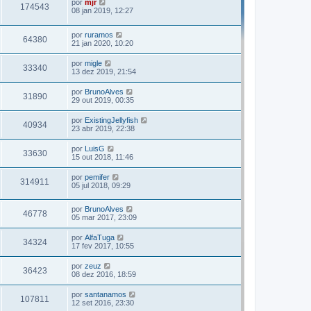
por
mjr
174543
08 jan 2019, 12:27
por
ruramos
64380
21 jan 2020, 10:20
por
migle
33340
13 dez 2019, 21:54
por
BrunoAlves
31890
29 out 2019, 00:35
por
ExistingJellyfish
40934
23 abr 2019, 22:38
por
LuisG
33630
15 out 2018, 11:46
por
pemifer
314911
05 jul 2018, 09:29
por
BrunoAlves
46778
05 mar 2017, 23:09
por
AlfaTuga
34324
17 fev 2017, 10:55
por
zeuz
36423
08 dez 2016, 18:59
por
santanamos
107811
12 set 2016, 23:30