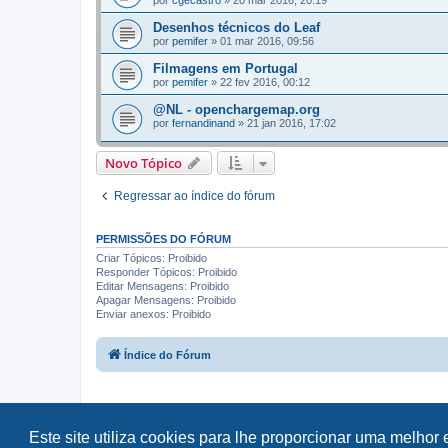
por
cgecastro
»
20 mar 2016, 20:19
Desenhos técnicos do Leaf
por
pemifer
»
01 mar 2016, 09:56
Filmagens em Portugal
por
pemifer
»
22 fev 2016, 00:12
@NL - openchargemap.org
por
fernandinand
»
21 jan 2016, 17:02
Novo Tópico
Regressar ao índice do fórum
PERMISSÕES DO FÓRUM
Criar Tópicos: Proibido
Responder Tópicos: Proibido
Editar Mensagens: Proibido
Apagar Mensagens: Proibido
Enviar anexos: Proibido
Índice do Fórum
Este site utiliza cookies para lhe proporcionar uma melhor