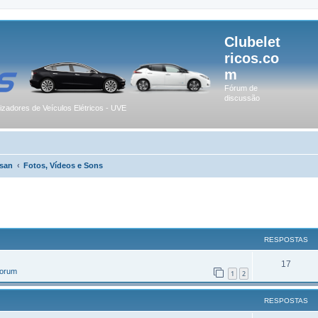
Clubelet
ricos.co
m
Fórum de
discussão
lizadores de Veículos Elétricos - UVE
san
Fotos, Vídeos e Sons
r
uisa avançada
RESPOSTAS
17
Forum
1
2
RESPOSTAS