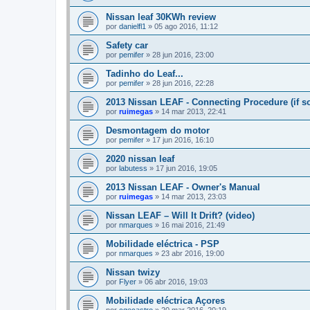
Nissan leaf 30KWh review
por
danielfl1
»
05 ago 2016, 11:12
Safety car
por
pemifer
»
28 jun 2016, 23:00
Tadinho do Leaf...
por
pemifer
»
28 jun 2016, 22:28
2013 Nissan LEAF - Connecting Procedure (if s
por
ruimegas
»
14 mar 2013, 22:41
Desmontagem do motor
por
pemifer
»
17 jun 2016, 16:10
2020 nissan leaf
por
labutess
»
17 jun 2016, 19:05
2013 Nissan LEAF - Owner's Manual
por
ruimegas
»
14 mar 2013, 23:03
Nissan LEAF – Will It Drift? (video)
por
nmarques
»
16 mai 2016, 21:49
Mobilidade eléctrica - PSP
por
nmarques
»
23 abr 2016, 19:00
Nissan twizy
por
Flyer
»
06 abr 2016, 19:03
Mobilidade eléctrica Açores