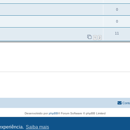
0
0
11
1
2
Cont
Desenvolvido por
phpBB
® Forum Software © phpBB Limited
Traduzido por:
phpBB Portugal
Privacidade
|
Termos
 experiência.
Saiba mais