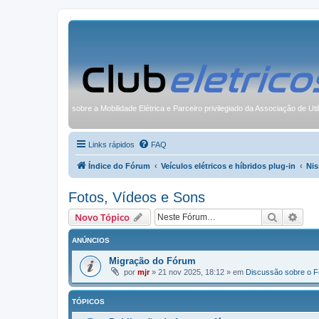
sobre a Mobilidade Elétrica e Parceiro privilegiado da Associação de Uti
Links rápidos
FAQ
Índice do Fórum
Veículos elétricos e híbridos plug-in
Nis
Fotos, Vídeos e Sons
Pesquisa
Pesq
Novo Tópico
ANÚNCIOS
Migração do Fórum
por
mjr
»
21 nov 2025, 18:12
» em
Discussão sobre o 
TÓPICOS