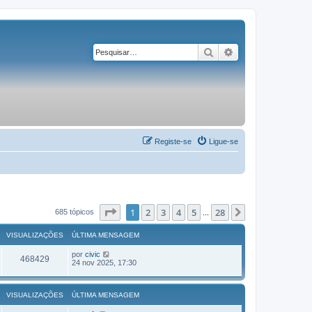
Pesquisar
Pesquisa avançad
Registe-se
Ligue-se
Página
1
de
28
1
2
3
4
5
28
Próximo
685 tópicos
...
VISUALIZAÇÕES
ÚLTIMA MENSAGEM
por
civic
468429
24 nov 2025, 17:30
VISUALIZAÇÕES
ÚLTIMA MENSAGEM