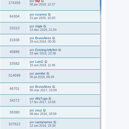
por
mjr
174356
08 jan 2019, 12:27
por
ruramos
64304
21 jan 2020, 10:20
por
migle
33310
13 dez 2019, 21:54
por
BrunoAlves
31838
29 out 2019, 00:35
por
ExistingJellyfish
40886
23 abr 2019, 22:38
por
LuisG
33582
15 out 2018, 11:46
por
pemifer
314698
05 jul 2018, 09:29
por
BrunoAlves
46701
05 mar 2017, 23:09
por
AlfaTuga
34272
17 fev 2017, 10:55
por
zeuz
36380
08 dez 2016, 18:59
por
santanamos
107622
12 set 2016, 23:30