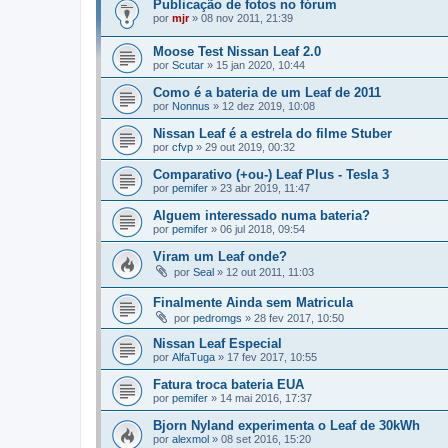
Publicação de fotos no fórum
por
mjr
»
08 nov 2011, 21:39
Moose Test Nissan Leaf 2.0
por
Scutar
»
15 jan 2020, 10:44
Como é a bateria de um Leaf de 2011
por
Nonnus
»
12 dez 2019, 10:08
Nissan Leaf é a estrela do filme Stuber
por
cfvp
»
29 out 2019, 00:32
Comparativo (+ou-) Leaf Plus - Tesla 3
por
pemifer
»
23 abr 2019, 11:47
Alguem interessado numa bateria?
por
pemifer
»
06 jul 2018, 09:54
Viram um Leaf onde?
por
Seal
»
12 out 2011, 11:03
Finalmente Ainda sem Matricula
por
pedromgs
»
28 fev 2017, 10:50
Nissan Leaf Especial
por
AlfaTuga
»
17 fev 2017, 10:55
Fatura troca bateria EUA
por
pemifer
»
14 mai 2016, 17:37
Bjorn Nyland experimenta o Leaf de 30kWh
por
alexmol
»
08 set 2016, 15:20