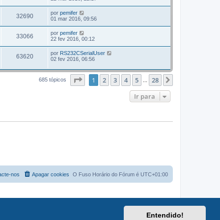
por
pemifer
32690
01 mar 2016, 09:56
por
pemifer
33066
22 fev 2016, 00:12
por
RS232CSerialUser
63620
02 fev 2016, 06:56
Página
1
de
28
1
2
3
4
5
28
Próximo
685 tópicos
...
Ir para
acte-nos
Apagar cookies
O Fuso Horário do Fórum é
UTC+01:00
Entendido!