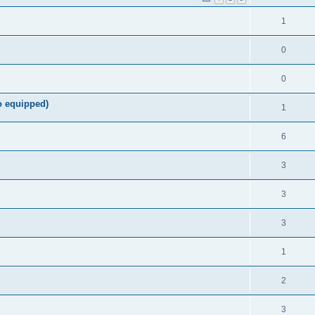
1
0
0
o equipped)
1
6
3
3
3
1
2
3