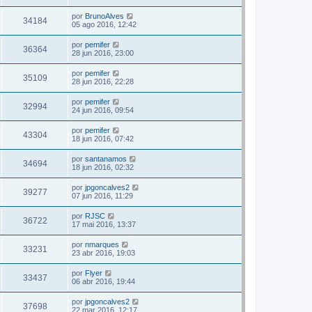
por
BrunoAlves
34184
05 ago 2016, 12:42
por
pemifer
36364
28 jun 2016, 23:00
por
pemifer
35109
28 jun 2016, 22:28
por
pemifer
32994
24 jun 2016, 09:54
por
pemifer
43304
18 jun 2016, 07:42
por
santanamos
34694
18 jun 2016, 02:32
por
jpgoncalves2
39277
07 jun 2016, 11:29
por
RJSC
36722
17 mai 2016, 13:37
por
nmarques
33231
23 abr 2016, 19:03
por
Flyer
33437
06 abr 2016, 19:44
por
jpgoncalves2
37698
22 mar 2016, 12:17