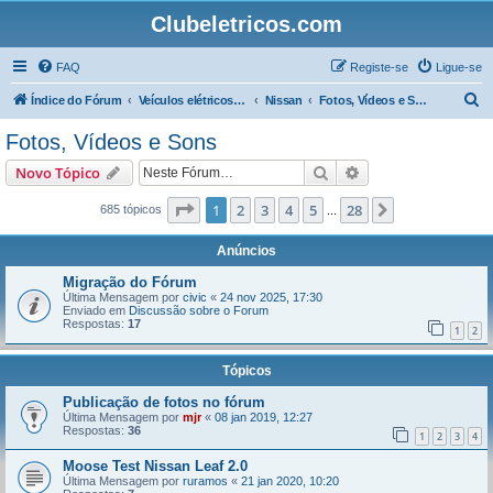
Clubeletricos.com
FAQ
Registe-se
Ligue-se
P
Índice do Fórum
Veículos elétricos e híbridos plug-in
Nissan
Fotos, Vídeos e Sons
e
Fotos, Vídeos e Sons
s
Pesquisar
Pesquisa avançada
Novo Tópico
q
u
Página
1
de
28
1
2
3
4
5
28
Próximo
685 tópicos
...
i
Anúncios
s
Migração do Fórum
a
Última Mensagem por
civic
«
24 nov 2025, 17:30
Enviado em
Discussão sobre o Forum
r
Respostas:
17
1
2
Tópicos
Publicação de fotos no fórum
Última Mensagem por
mjr
«
08 jan 2019, 12:27
Respostas:
36
1
2
3
4
Moose Test Nissan Leaf 2.0
Última Mensagem por
ruramos
«
21 jan 2020, 10:20