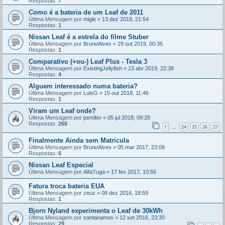
Respostas:
7
Como é a bateria de um Leaf de 2011
Última Mensagem por
migle
«
13 dez 2019, 21:54
Respostas:
1
Nissan Leaf é a estrela do filme Stuber
Última Mensagem por
BrunoAlves
«
29 out 2019, 00:35
Respostas:
1
Comparativo (+ou-) Leaf Plus - Tesla 3
Última Mensagem por
ExistingJellyfish
«
23 abr 2019, 22:38
Respostas:
4
Alguem interessado numa bateria?
Última Mensagem por
LuisG
«
15 out 2018, 11:46
Respostas:
1
Viram um Leaf onde?
Última Mensagem por
pemifer
«
05 jul 2018, 09:29
Respostas:
268
1
24
25
26
27
...
Finalmente Ainda sem Matricula
Última Mensagem por
BrunoAlves
«
05 mar 2017, 23:09
Respostas:
6
Nissan Leaf Especial
Última Mensagem por
AlfaTuga
«
17 fev 2017, 10:55
Fatura troca bateria EUA
Última Mensagem por
zeuz
«
08 dez 2016, 18:59
Respostas:
1
Bjorn Nyland experimenta o Leaf de 30kWh
Última Mensagem por
santanamos
«
12 set 2016, 23:30
Respostas:
29