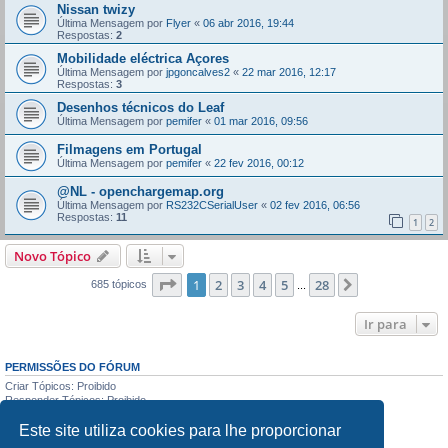
Nissan twizy
Última Mensagem por
Flyer
«
06 abr 2016, 19:44
Respostas:
2
Mobilidade eléctrica Açores
Última Mensagem por
jpgoncalves2
«
22 mar 2016, 12:17
Respostas:
3
Desenhos técnicos do Leaf
Última Mensagem por
pemifer
«
01 mar 2016, 09:56
Filmagens em Portugal
Última Mensagem por
pemifer
«
22 fev 2016, 00:12
@NL - openchargemap.org
Última Mensagem por
RS232CSerialUser
«
02 fev 2016, 06:56
Respostas:
11
1
2
Novo Tópico
Página
1
de
28
1
2
3
4
5
28
Próximo
685 tópicos
...
Ir para
PERMISSÕES DO FÓRUM
Criar Tópicos: Proibido
Responder Tópicos: Proibido
Editar Mensagens: Proibido
Este site utiliza cookies para lhe proporcionar
Apagar Mensagens: Proibido
Enviar anexos: Proibido