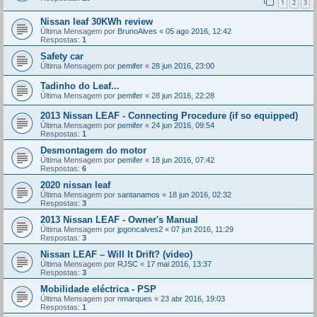
1
2
3
Nissan leaf 30KWh review
Última Mensagem por
BrunoAlves
«
05 ago 2016, 12:42
Respostas:
1
Safety car
Última Mensagem por
pemifer
«
28 jun 2016, 23:00
Tadinho do Leaf...
Última Mensagem por
pemifer
«
28 jun 2016, 22:28
2013 Nissan LEAF - Connecting Procedure (if so equipped)
Última Mensagem por
pemifer
«
24 jun 2016, 09:54
Respostas:
1
Desmontagem do motor
Última Mensagem por
pemifer
«
18 jun 2016, 07:42
Respostas:
6
2020 nissan leaf
Última Mensagem por
santanamos
«
18 jun 2016, 02:32
Respostas:
3
2013 Nissan LEAF - Owner's Manual
Última Mensagem por
jpgoncalves2
«
07 jun 2016, 11:29
Respostas:
3
Nissan LEAF – Will It Drift? (video)
Última Mensagem por
RJSC
«
17 mai 2016, 13:37
Respostas:
3
Mobilidade eléctrica - PSP
Última Mensagem por
nmarques
«
23 abr 2016, 19:03
Respostas:
1