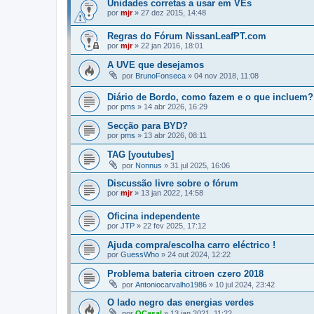
Unidades corretas a usar em VEs
por
mjr
»
27 dez 2015, 14:48
Regras do Fórum NissanLeafPT.com
por
mjr
»
22 jan 2016, 18:01
A UVE que desejamos
por
BrunoFonseca
»
04 nov 2018, 11:08
Diário de Bordo, como fazem e o que incluem?
por
pms
»
14 abr 2026, 16:29
Secção para BYD?
por
pms
»
13 abr 2026, 08:11
TAG [youtubes]
por
Nonnus
»
31 jul 2025, 16:06
Discussão livre sobre o fórum
por
mjr
»
13 jan 2022, 14:58
Oficina independente
por
JTP
»
22 fev 2025, 17:12
Ajuda compra/escolha carro eléctrico !
por
GuessWho
»
24 out 2024, 12:22
Problema bateria citroen czero 2018
por
Antoniocarvalho1986
»
10 jul 2024, 23:42
O lado negro das energias verdes
por
OCasal
»
13 jan 2021, 11:22