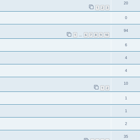
20
1
2
3
0
94
1
6
7
8
9
10
...
6
4
4
10
1
2
1
1
2
35