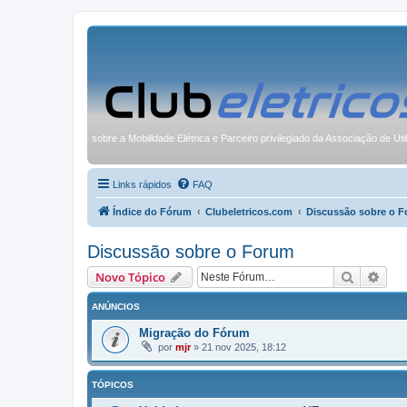
sobre a Mobilidade Elétrica e Parceiro privilegiado da Associação de Uti
Links rápidos
FAQ
Índice do Fórum
Clubeletricos.com
Discussão sobre o 
Discussão sobre o Forum
Pesquisa
Pesq
Novo Tópico
ANÚNCIOS
Migração do Fórum
por
mjr
»
21 nov 2025, 18:12
TÓPICOS