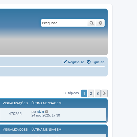
Pesquisar
Pesquisa avançad
Registe-se
Ligue-se
1
2
3
Próximo
60 tópicos
VISUALIZAÇÕES
ÚLTIMA MENSAGEM
por
civic
470255
24 nov 2025, 17:30
VISUALIZAÇÕES
ÚLTIMA MENSAGEM