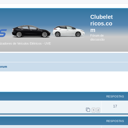
Clubelet
ricos.co
m
Fórum de
discussão
lizadores de Veículos Elétricos - UVE
Forum
r
uisa avançada
RESPOSTAS
17
1
2
RESPOSTAS