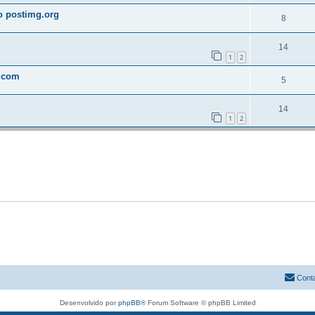
o postimg.org
8
14
1
2
t.com
5
14
1
2
Cont
Desenvolvido por
phpBB
® Forum Software © phpBB Limited