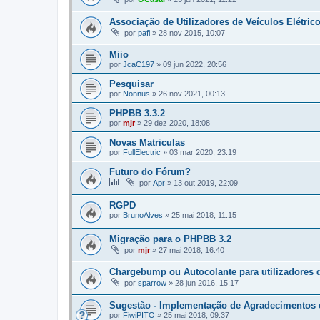
Associação de Utilizadores de Veículos Elétric
por
pafi
»
28 nov 2015, 10:07
Miio
por
JcaC197
»
09 jun 2022, 20:56
Pesquisar
por
Nonnus
»
26 nov 2021, 00:13
PHPBB 3.3.2
por
mjr
»
29 dez 2020, 18:08
Novas Matriculas
por
FullElectric
»
03 mar 2020, 23:19
Futuro do Fórum?
por
Apr
»
13 out 2019, 22:09
RGPD
por
BrunoAlves
»
25 mai 2018, 11:15
Migração para o PHPBB 3.2
por
mjr
»
27 mai 2018, 16:40
Chargebump ou Autocolante para utilizadores 
por
sparrow
»
28 jun 2016, 15:17
Sugestão - Implementação de Agradecimento
por
FiwiPITO
»
25 mai 2018, 09:37