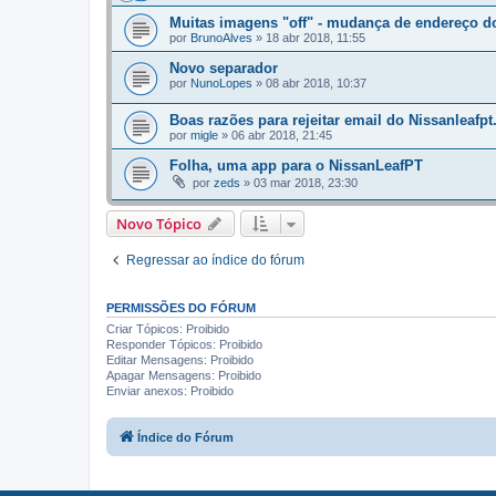
Muitas imagens "off" - mudança de endereço d
por
BrunoAlves
»
18 abr 2018, 11:55
Novo separador
por
NunoLopes
»
08 abr 2018, 10:37
Boas razões para rejeitar email do Nissanleafp
por
migle
»
06 abr 2018, 21:45
Folha, uma app para o NissanLeafPT
por
zeds
»
03 mar 2018, 23:30
Novo Tópico
Regressar ao índice do fórum
PERMISSÕES DO FÓRUM
Criar Tópicos: Proibido
Responder Tópicos: Proibido
Editar Mensagens: Proibido
Apagar Mensagens: Proibido
Enviar anexos: Proibido
Índice do Fórum