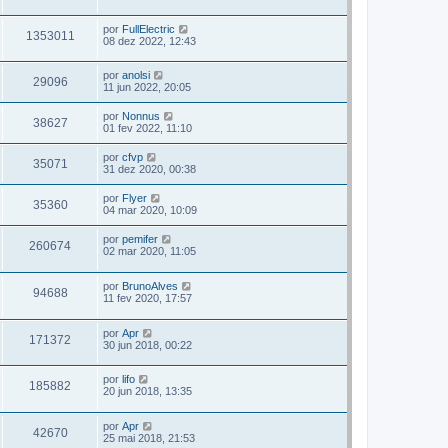
por
FullElectric
1353011
08 dez 2022, 12:43
por
anolsi
29096
11 jun 2022, 20:05
por
Nonnus
38627
01 fev 2022, 11:10
por
cfvp
35071
31 dez 2020, 00:38
por
Flyer
35360
04 mar 2020, 10:09
por
pemifer
260674
02 mar 2020, 11:05
por
BrunoAlves
94688
11 fev 2020, 17:57
por
Apr
171372
30 jun 2018, 00:22
por
lifo
185882
20 jun 2018, 13:35
por
Apr
42670
25 mai 2018, 21:53