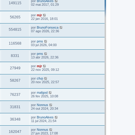
por
BrunoAlves
149115
02 mai 2017, 01:29
por
mjr
56265
22 jan 2016, 18:01
por
BrunoFonseca
554815
07 ago 2026, 22:36
por
pms
116568
03 jul 2026, 04:00
por
pms
8331
13 abr 2026, 22:36
por
mjr
27949
22 nov 2025, 09:12
por
cfvp
58267
20 nov 2025, 22:57
por
mafgod
76237
26 fev 2025, 10:08
por
Nonnus
31831
24 out 2024, 20:34
por
BrunoAlves
36348
11 jul 2024, 21:54
por
Nonnus
162047
27 jun 2023, 17:08