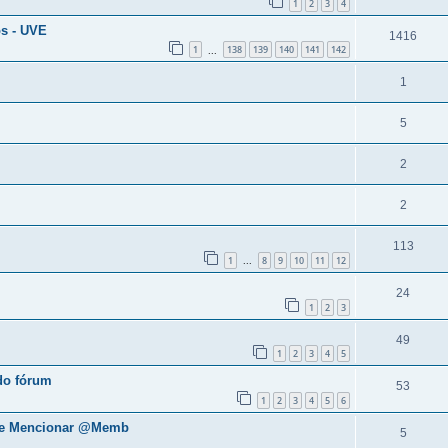
1
2
3
4
os - UVE
1416
1
138
139
140
141
142
...
1
5
2
2
113
1
8
9
10
11
12
...
24
1
2
3
49
1
2
3
4
5
do fórum
53
1
2
3
4
5
6
s e Mencionar @Memb
5