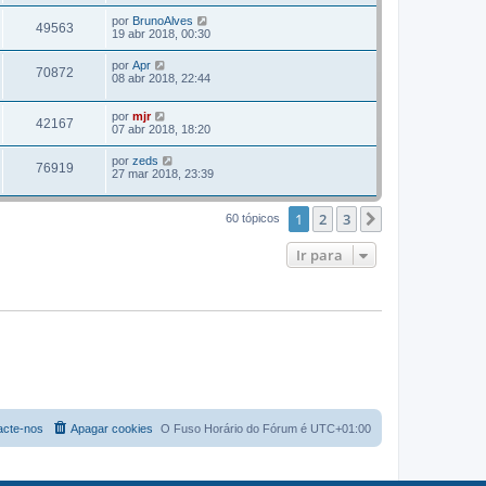
por
BrunoAlves
49563
19 abr 2018, 00:30
por
Apr
70872
08 abr 2018, 22:44
por
mjr
42167
07 abr 2018, 18:20
por
zeds
76919
27 mar 2018, 23:39
1
2
3
Próximo
60 tópicos
Ir para
acte-nos
Apagar cookies
O Fuso Horário do Fórum é
UTC+01:00