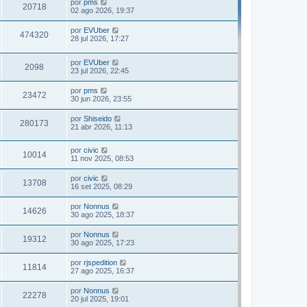
por
pms
20718
02 ago 2026, 19:37
por
EVUber
474320
28 jul 2026, 17:27
por
EVUber
2098
23 jul 2026, 22:45
por
pms
23472
30 jun 2026, 23:55
por
Shiseido
280173
21 abr 2026, 11:13
por
civic
10014
11 nov 2025, 08:53
por
civic
13708
16 set 2025, 08:29
por
Nonnus
14626
30 ago 2025, 18:37
por
Nonnus
19312
30 ago 2025, 17:23
por
rjspedition
11814
27 ago 2025, 16:37
por
Nonnus
22278
20 jul 2025, 19:01