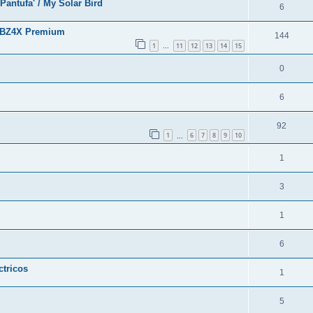
'Pantufa' / My Solar Bird
6
a BZ4X Premium
144
1
11
12
13
14
15
...
0
6
92
1
6
7
8
9
10
...
1
3
1
6
ctricos
1
5