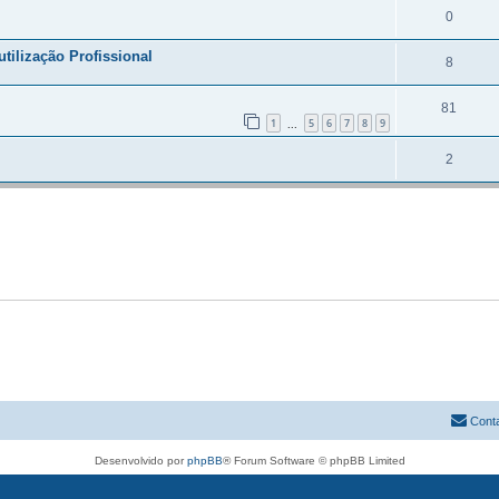
0
tilização Profissional
8
81
1
5
6
7
8
9
...
2
Cont
Desenvolvido por
phpBB
® Forum Software © phpBB Limited
Traduzido por:
phpBB Portugal