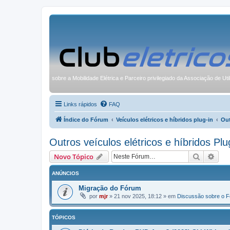
sobre a Mobilidade Elétrica e Parceiro privilegiado da Associação de Uti
Links rápidos
FAQ
Índice do Fórum
Veículos elétricos e híbridos plug-in
Out
Outros veículos elétricos e híbridos Plu
Pesquisa
Pesq
Novo Tópico
ANÚNCIOS
Migração do Fórum
por
mjr
»
21 nov 2025, 18:12
» em
Discussão sobre o 
TÓPICOS