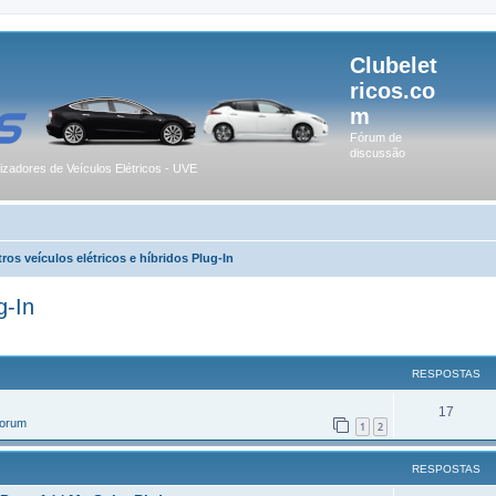
Clubelet
ricos.co
m
Fórum de
discussão
lizadores de Veículos Elétricos - UVE
ros veículos elétricos e híbridos Plug-In
g-In
r
uisa avançada
RESPOSTAS
17
Forum
1
2
RESPOSTAS