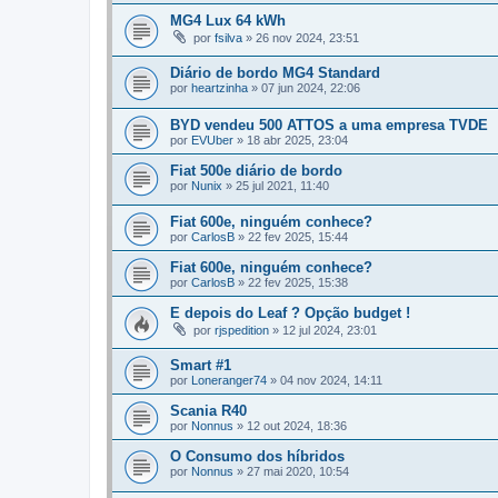
MG4 Lux 64 kWh
por
fsilva
»
26 nov 2024, 23:51
Diário de bordo MG4 Standard
por
heartzinha
»
07 jun 2024, 22:06
BYD vendeu 500 ATTOS a uma empresa TVDE
por
EVUber
»
18 abr 2025, 23:04
Fiat 500e diário de bordo
por
Nunix
»
25 jul 2021, 11:40
Fiat 600e, ninguém conhece?
por
CarlosB
»
22 fev 2025, 15:44
Fiat 600e, ninguém conhece?
por
CarlosB
»
22 fev 2025, 15:38
E depois do Leaf ? Opção budget !
por
rjspedition
»
12 jul 2024, 23:01
Smart #1
por
Loneranger74
»
04 nov 2024, 14:11
Scania R40
por
Nonnus
»
12 out 2024, 18:36
O Consumo dos híbridos
por
Nonnus
»
27 mai 2020, 10:54