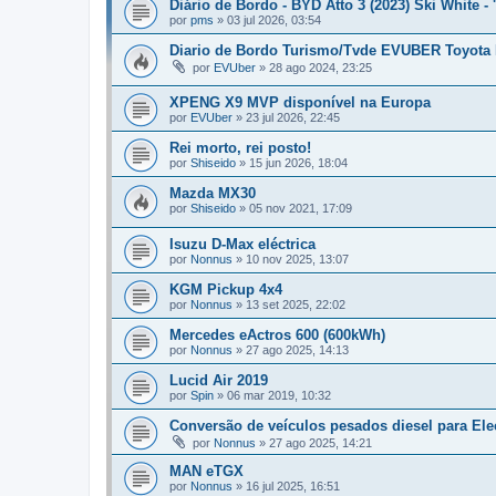
Diário de Bordo - BYD Atto 3 (2023) Ski White - 
por
pms
»
03 jul 2026, 03:54
Diario de Bordo Turismo/Tvde EVUBER Toyot
por
EVUber
»
28 ago 2024, 23:25
XPENG X9 MVP disponível na Europa
por
EVUber
»
23 jul 2026, 22:45
Rei morto, rei posto!
por
Shiseido
»
15 jun 2026, 18:04
Mazda MX30
por
Shiseido
»
05 nov 2021, 17:09
Isuzu D-Max eléctrica
por
Nonnus
»
10 nov 2025, 13:07
KGM Pickup 4x4
por
Nonnus
»
13 set 2025, 22:02
Mercedes eActros 600 (600kWh)
por
Nonnus
»
27 ago 2025, 14:13
Lucid Air 2019
por
Spin
»
06 mar 2019, 10:32
Conversão de veículos pesados diesel para Ele
por
Nonnus
»
27 ago 2025, 14:21
MAN eTGX
por
Nonnus
»
16 jul 2025, 16:51