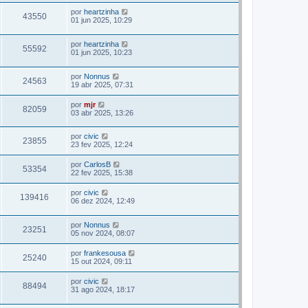
por
heartzinha
43550
01 jun 2025, 10:29
por
heartzinha
55592
01 jun 2025, 10:23
por
Nonnus
24563
19 abr 2025, 07:31
por
mjr
82059
03 abr 2025, 13:26
por
civic
23855
23 fev 2025, 12:24
por
CarlosB
53354
22 fev 2025, 15:38
por
civic
139416
06 dez 2024, 12:49
por
Nonnus
23251
05 nov 2024, 08:07
por
frankesousa
25240
15 out 2024, 09:11
por
civic
88494
31 ago 2024, 18:17