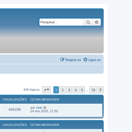
Pesquisar
Pesquisa avançad
Registe-se
Ligue-se
Página
1
de
18
1
2
3
4
5
18
Próximo
449 tópicos
...
VISUALIZAÇÕES
ÚLTIMA MENSAGEM
por
civic
466296
24 nov 2025, 17:30
VISUALIZAÇÕES
ÚLTIMA MENSAGEM