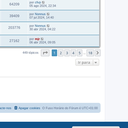
por
cfvp
64209
05 ago 2024, 22:34
por
Nonnus
39409
07 jul 2024, 14:40
por
Nonnus
203776
30 abr 2024, 04:22
por
mjr
27162
06 abr 2024, 09:05
Página
1
de
18
1
2
3
4
5
18
Próximo
449 tópicos
...
Ir para
acte-nos
Apagar cookies
O Fuso Horário do Fórum é
UTC+01:00