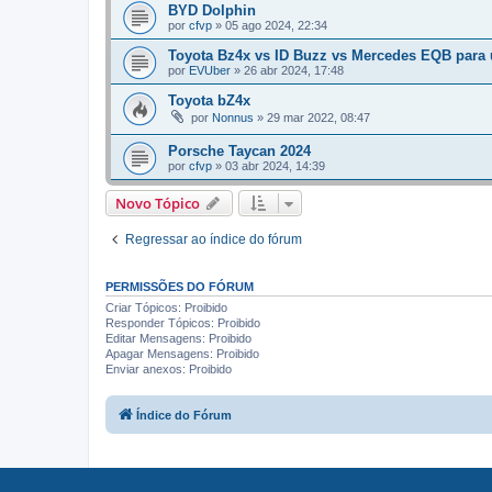
BYD Dolphin
por
cfvp
»
05 ago 2024, 22:34
Toyota Bz4x vs ID Buzz vs Mercedes EQB para u
por
EVUber
»
26 abr 2024, 17:48
Toyota bZ4x
por
Nonnus
»
29 mar 2022, 08:47
Porsche Taycan 2024
por
cfvp
»
03 abr 2024, 14:39
Novo Tópico
Regressar ao índice do fórum
PERMISSÕES DO FÓRUM
Criar Tópicos: Proibido
Responder Tópicos: Proibido
Editar Mensagens: Proibido
Apagar Mensagens: Proibido
Enviar anexos: Proibido
Índice do Fórum