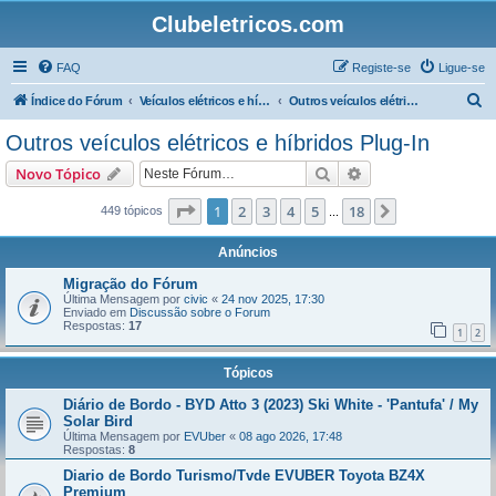
Clubeletricos.com
FAQ
Registe-se
Ligue-se
P
Índice do Fórum
Veículos elétricos e híbridos plug-in
Outros veículos elétricos e híbridos Plug-In
e
Outros veículos elétricos e híbridos Plug-In
s
Pesquisar
Pesquisa avançada
Novo Tópico
q
u
Página
1
de
18
1
2
3
4
5
18
Próximo
449 tópicos
...
i
Anúncios
s
Migração do Fórum
a
Última Mensagem por
civic
«
24 nov 2025, 17:30
Enviado em
Discussão sobre o Forum
r
Respostas:
17
1
2
Tópicos
Diário de Bordo - BYD Atto 3 (2023) Ski White - 'Pantufa' / My
Solar Bird
Última Mensagem por
EVUber
«
08 ago 2026, 17:48
Respostas:
8
Diario de Bordo Turismo/Tvde EVUBER Toyota BZ4X
Premium