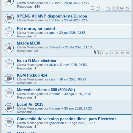
Última Mensagem por
EVUber
«
28 jul 2026, 17:27
Respostas:
144
1
12
13
14
15
...
XPENG X9 MVP disponível na Europa
Última Mensagem por
EVUber
«
23 jul 2026, 22:45
Rei morto, rei posto!
Última Mensagem por
pms
«
30 jun 2026, 23:55
Respostas:
6
Mazda MX30
Última Mensagem por
Shiseido
«
21 abr 2026, 11:13
Respostas:
92
1
7
8
9
10
...
Isuzu D-Max eléctrica
Última Mensagem por
civic
«
11 nov 2025, 08:53
Respostas:
1
KGM Pickup 4x4
Última Mensagem por
civic
«
16 set 2025, 08:29
Respostas:
3
Mercedes eActros 600 (600kWh)
Última Mensagem por
Nonnus
«
30 ago 2025, 18:37
Respostas:
1
Lucid Air 2019
Última Mensagem por
Nonnus
«
30 ago 2025, 17:23
Respostas:
6
Conversão de veículos pesados diesel para Electricos
Última Mensagem por
rjspedition
«
27 ago 2025, 16:37
Respostas:
1