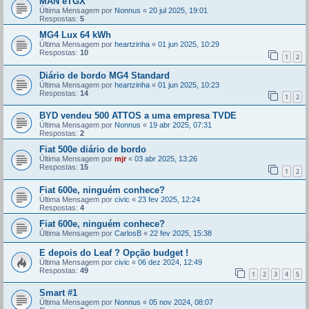
MAN eTGX
Última Mensagem por
Nonnus
«
20 jul 2025, 19:01
Respostas:
5
MG4 Lux 64 kWh
Última Mensagem por
heartzinha
«
01 jun 2025, 10:29
Respostas:
10
1
2
Diário de bordo MG4 Standard
Última Mensagem por
heartzinha
«
01 jun 2025, 10:23
Respostas:
14
1
2
BYD vendeu 500 ATTOS a uma empresa TVDE
Última Mensagem por
Nonnus
«
19 abr 2025, 07:31
Respostas:
2
Fiat 500e diário de bordo
Última Mensagem por
mjr
«
03 abr 2025, 13:26
Respostas:
15
1
2
Fiat 600e, ninguém conhece?
Última Mensagem por
civic
«
23 fev 2025, 12:24
Respostas:
4
Fiat 600e, ninguém conhece?
Última Mensagem por
CarlosB
«
22 fev 2025, 15:38
E depois do Leaf ? Opção budget !
Última Mensagem por
civic
«
06 dez 2024, 12:49
Respostas:
49
1
2
3
4
5
Smart #1
Última Mensagem por
Nonnus
«
05 nov 2024, 08:07