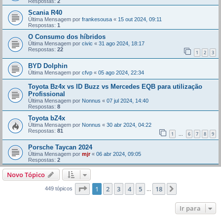
Respostas:
2
Scania R40
Última Mensagem por
frankesousa
«
15 out 2024, 09:11
Respostas:
1
O Consumo dos híbridos
Última Mensagem por
civic
«
31 ago 2024, 18:17
Respostas:
22
1
2
3
BYD Dolphin
Última Mensagem por
cfvp
«
05 ago 2024, 22:34
Toyota Bz4x vs ID Buzz vs Mercedes EQB para utilização
Profissional
Última Mensagem por
Nonnus
«
07 jul 2024, 14:40
Respostas:
8
Toyota bZ4x
Última Mensagem por
Nonnus
«
30 abr 2024, 04:22
Respostas:
81
1
6
7
8
9
...
Porsche Taycan 2024
Última Mensagem por
mjr
«
06 abr 2024, 09:05
Respostas:
2
Novo Tópico
Página
1
de
18
1
2
3
4
5
18
Próximo
449 tópicos
...
Ir para