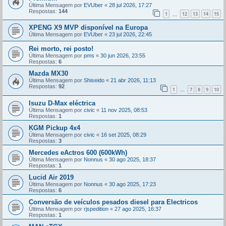
Última Mensagem por
EVUber
«
28 jul 2026, 17:27
Respostas:
144
1
12
13
14
15
...
XPENG X9 MVP disponível na Europa
Última Mensagem por
EVUber
«
23 jul 2026, 22:45
Rei morto, rei posto!
Última Mensagem por
pms
«
30 jun 2026, 23:55
Respostas:
6
Mazda MX30
Última Mensagem por
Shiseido
«
21 abr 2026, 11:13
Respostas:
92
1
7
8
9
10
...
Isuzu D-Max eléctrica
Última Mensagem por
civic
«
11 nov 2025, 08:53
Respostas:
1
KGM Pickup 4x4
Última Mensagem por
civic
«
16 set 2025, 08:29
Respostas:
3
Mercedes eActros 600 (600kWh)
Última Mensagem por
Nonnus
«
30 ago 2025, 18:37
Respostas:
1
Lucid Air 2019
Última Mensagem por
Nonnus
«
30 ago 2025, 17:23
Respostas:
6
Conversão de veículos pesados diesel para Electricos
Última Mensagem por
rjspedition
«
27 ago 2025, 16:37
Respostas:
1