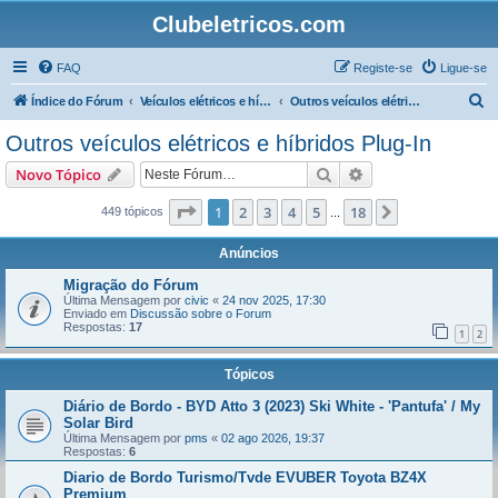
Clubeletricos.com
FAQ
Registe-se
Ligue-se
P
Índice do Fórum
Veículos elétricos e híbridos plug-in
Outros veículos elétricos e híbridos Plug-In
e
Outros veículos elétricos e híbridos Plug-In
s
Pesquisar
Pesquisa avançada
Novo Tópico
q
u
Página
1
de
18
1
2
3
4
5
18
Próximo
449 tópicos
...
i
Anúncios
s
Migração do Fórum
a
Última Mensagem por
civic
«
24 nov 2025, 17:30
Enviado em
Discussão sobre o Forum
r
Respostas:
17
1
2
Tópicos
Diário de Bordo - BYD Atto 3 (2023) Ski White - 'Pantufa' / My
Solar Bird
Última Mensagem por
pms
«
02 ago 2026, 19:37
Respostas:
6
Diario de Bordo Turismo/Tvde EVUBER Toyota BZ4X
Premium