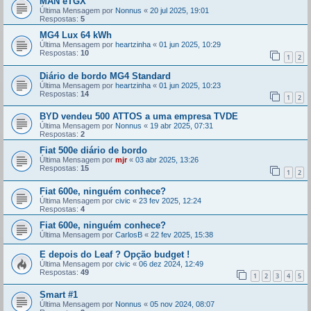
MAN eTGX
Última Mensagem por
Nonnus
«
20 jul 2025, 19:01
Respostas:
5
MG4 Lux 64 kWh
Última Mensagem por
heartzinha
«
01 jun 2025, 10:29
Respostas:
10
1
2
Diário de bordo MG4 Standard
Última Mensagem por
heartzinha
«
01 jun 2025, 10:23
Respostas:
14
1
2
BYD vendeu 500 ATTOS a uma empresa TVDE
Última Mensagem por
Nonnus
«
19 abr 2025, 07:31
Respostas:
2
Fiat 500e diário de bordo
Última Mensagem por
mjr
«
03 abr 2025, 13:26
Respostas:
15
1
2
Fiat 600e, ninguém conhece?
Última Mensagem por
civic
«
23 fev 2025, 12:24
Respostas:
4
Fiat 600e, ninguém conhece?
Última Mensagem por
CarlosB
«
22 fev 2025, 15:38
E depois do Leaf ? Opção budget !
Última Mensagem por
civic
«
06 dez 2024, 12:49
Respostas:
49
1
2
3
4
5
Smart #1
Última Mensagem por
Nonnus
«
05 nov 2024, 08:07