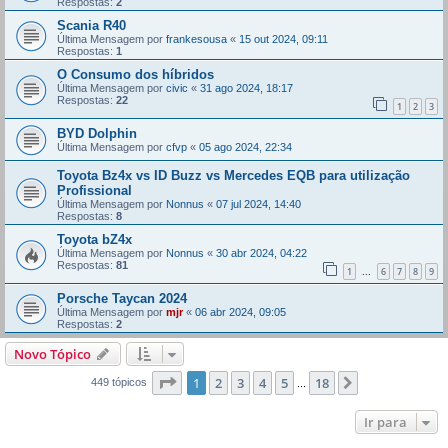
Respostas:
2
Scania R40
Última Mensagem por
frankesousa
«
15 out 2024, 09:11
Respostas:
1
O Consumo dos híbridos
Última Mensagem por
civic
«
31 ago 2024, 18:17
Respostas:
22
1
2
3
BYD Dolphin
Última Mensagem por
cfvp
«
05 ago 2024, 22:34
Toyota Bz4x vs ID Buzz vs Mercedes EQB para utilização
Profissional
Última Mensagem por
Nonnus
«
07 jul 2024, 14:40
Respostas:
8
Toyota bZ4x
Última Mensagem por
Nonnus
«
30 abr 2024, 04:22
Respostas:
81
1
6
7
8
9
...
Porsche Taycan 2024
Última Mensagem por
mjr
«
06 abr 2024, 09:05
Respostas:
2
Novo Tópico
Página
1
de
18
1
2
3
4
5
18
Próximo
449 tópicos
...
Ir para