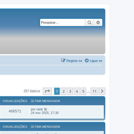
Pesquisar
Pesquisa avançad
Registe-se
Ligue-se
Página
1
de
11
1
2
3
4
5
11
Próximo
257 tópicos
...
VISUALIZAÇÕES
ÚLTIMA MENSAGEM
por
civic
466571
24 nov 2025, 17:30
VISUALIZAÇÕES
ÚLTIMA MENSAGEM