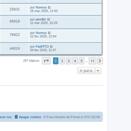
por
Nonnus
25831
25 mar 2020, 12:43
por
pemifer
66918
11 mar 2020, 10:29
por
Nonnus
78922
22 fev 2020, 12:54
por
FiwiPITO
44024
04 fev 2020, 11:47
Página
1
de
11
1
2
3
4
5
11
Próximo
257 tópicos
...
Ir para
acte-nos
Apagar cookies
O Fuso Horário do Fórum é
UTC+01:00