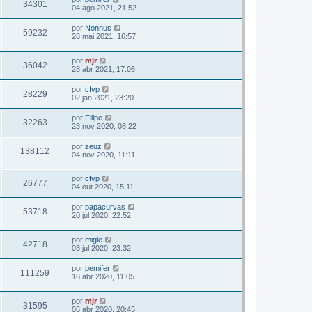
34301
04 ago 2021, 21:52
por
Nonnus
59232
28 mai 2021, 16:57
por
mjr
36042
28 abr 2021, 17:06
por
cfvp
28229
02 jan 2021, 23:20
por
Filipe
32263
23 nov 2020, 08:22
por
zeuz
138112
04 nov 2020, 11:11
por
cfvp
26777
04 out 2020, 15:11
por
papacurvas
53718
20 jul 2020, 22:52
por
migle
42718
03 jul 2020, 23:32
por
pemifer
111259
16 abr 2020, 11:05
por
mjr
31595
06 abr 2020, 20:45