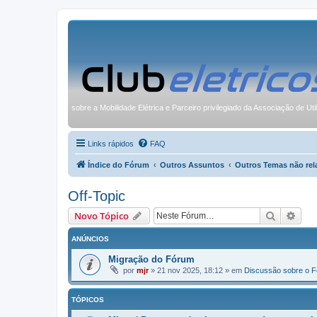
sobre a Mobilidade Elétrica e Parceiro privilegiado da Associação de Uti
Links rápidos
FAQ
Índice do Fórum
Outros Assuntos
Outros Temas não rel
Off-Topic
Pesquisa
Pesq
Novo Tópico
ANÚNCIOS
Migração do Fórum
por
mjr
»
21 nov 2025, 18:12
» em
Discussão sobre o 
TÓPICOS