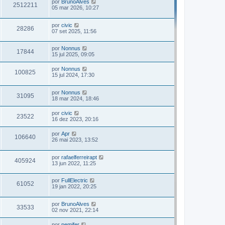
por
BrunoAlves
2512211
05 mar 2026, 10:27
por
civic
28286
07 set 2025, 11:56
por
Nonnus
17844
15 jul 2025, 09:05
por
Nonnus
100825
15 jul 2024, 17:30
por
Nonnus
31095
18 mar 2024, 18:46
por
civic
23522
16 dez 2023, 20:16
por
Apr
106640
26 mai 2023, 13:52
por
rafaelferreirapt
405924
13 jun 2022, 11:25
por
FullElectric
61052
19 jan 2022, 20:25
por
BrunoAlves
33533
02 nov 2021, 22:14
por
pemifer