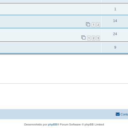
1
14
1
2
24
1
2
3
9
Cont
Desenvolvido por
phpBB
® Forum Software © phpBB Limited