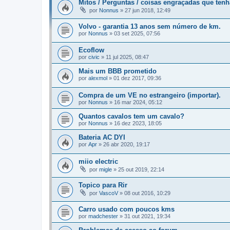
Mitos / Perguntas / coisas engraçadas que ten
por
Nonnus
»
27 jun 2018, 12:49
Volvo - garantia 13 anos sem número de km.
por
Nonnus
»
03 set 2025, 07:56
Ecoflow
por
civic
»
11 jul 2025, 08:47
Mais um BBB prometido
por
alexmol
»
01 dez 2017, 09:36
Compra de um VE no estrangeiro (importar).
por
Nonnus
»
16 mar 2024, 05:12
Quantos cavalos tem um cavalo?
por
Nonnus
»
16 dez 2023, 18:05
Bateria AC DYI
por
Apr
»
26 abr 2020, 19:17
miio electric
por
migle
»
25 out 2019, 22:14
Topico para Rir
por
VascoV
»
08 out 2016, 10:29
Carro usado com poucos kms
por
madchester
»
31 out 2021, 19:34