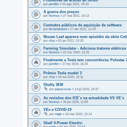
Problemas de acesso ao forum
por
pemifer
»
04 ago 2021, 18:22
A guerra dos preços
por
Nonnus
»
27 mai 2021, 16:13
Contratos públicos de aquisição de software
por
fernandinand
»
27 abr 2021, 12:03
Nissan Leaf aparece num episódio da série Cob
por
cfvp
»
02 jan 2021, 23:20
Farming Simulator - Adiciona tratores elétricos
por
Nonnus
»
22 nov 2020, 12:20
Finalmente a Tesla tem concorrência: Polestar 
por
pemifer
»
27 fev 2019, 16:34
Prémio Tesla model 3
por
cfvp
»
04 out 2020, 15:11
Shelly 3EM
por
papacurvas
»
14 jul 2020, 19:37
As revisões dos ICE´s na actualidade VS VE´s
por
Nonnus
»
30 jun 2020, 11:08
VEs e COVID-19
por
migle
»
26 mar 2020, 22:14
Shell V-Power Electric
por
migle
»
02 abr 2020, 22:43