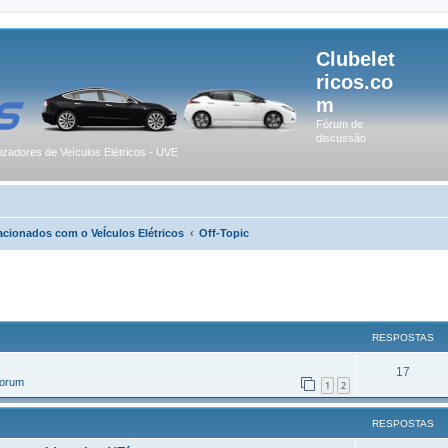
Clubelet
ricos.co
m
Fórum de
discussão
lizadores de Veículos Elétricos - UVE
acionados com o VeÍculos Elétricos
Off-Topic
r
uisa avançada
RESPOSTAS
17
Forum
1
2
RESPOSTAS