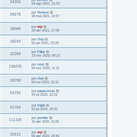
34350
04 ago 2021, 21:52
por
Nonnus
59276
28 mai 2021, 16:57
por
mjr
36066
28 abr 2021, 17:06
por
cfvp
28243
02 jan 2021, 23:20
por
Filipe
32289
23 nov 2020, 08:22
por
zeuz
138235
04 nov 2020, 11:11
por
cfvp
26790
04 out 2020, 15:11
por
papacurvas
53793
20 jul 2020, 22:52
por
migle
42764
03 jul 2020, 23:32
por
pemifer
111335
16 abr 2020, 11:05
por
mjr
31612
06 abr 2020, 20:45