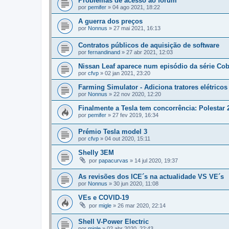
Problemas de acesso ao forum
por
pemifer
»
04 ago 2021, 18:22
A guerra dos preços
por
Nonnus
»
27 mai 2021, 16:13
Contratos públicos de aquisição de software
por
fernandinand
»
27 abr 2021, 12:03
Nissan Leaf aparece num episódio da série Cob
por
cfvp
»
02 jan 2021, 23:20
Farming Simulator - Adiciona tratores elétricos
por
Nonnus
»
22 nov 2020, 12:20
Finalmente a Tesla tem concorrência: Polestar 
por
pemifer
»
27 fev 2019, 16:34
Prémio Tesla model 3
por
cfvp
»
04 out 2020, 15:11
Shelly 3EM
por
papacurvas
»
14 jul 2020, 19:37
As revisões dos ICE´s na actualidade VS VE´s
por
Nonnus
»
30 jun 2020, 11:08
VEs e COVID-19
por
migle
»
26 mar 2020, 22:14
Shell V-Power Electric
por
migle
»
02 abr 2020, 22:43