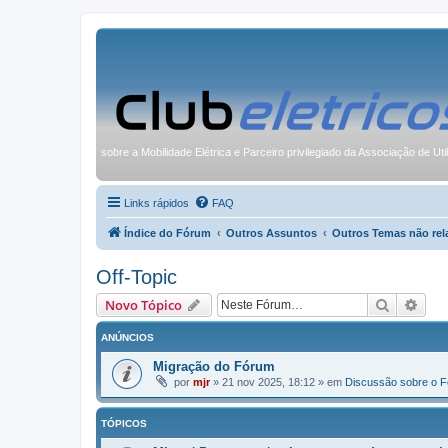
sobre a Mobilidade Elétrica e Parceiro privilegiado da Associação de Uti
Links rápidos
FAQ
Índice do Fórum
Outros Assuntos
Outros Temas não rel
Off-Topic
Pesquisa
Pesq
Novo Tópico
ANÚNCIOS
Migração do Fórum
por
mjr
»
21 nov 2025, 18:12
» em
Discussão sobre o 
TÓPICOS