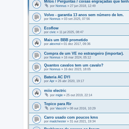
Mitos / Perguntas / coisas engraçadas que ten
por
Nonnus
»
27 jun 2018, 12:49
Volvo - garantia 13 anos sem número de km.
por
Nonnus
»
03 set 2025, 07:56
Ecoflow
por
civic
»
11 jul 2025, 08:47
Mais um BBB prometido
por
alexmol
»
01 dez 2017, 09:36
Compra de um VE no estrangeiro (importar).
por
Nonnus
»
16 mar 2024, 05:12
Quantos cavalos tem um cavalo?
por
Nonnus
»
16 dez 2023, 18:05
Bateria AC DYI
por
Apr
»
26 abr 2020, 19:17
miio electric
por
migle
»
25 out 2019, 22:14
Topico para Rir
por
VascoV
»
08 out 2016, 10:29
Carro usado com poucos kms
por
madchester
»
31 out 2021, 19:34