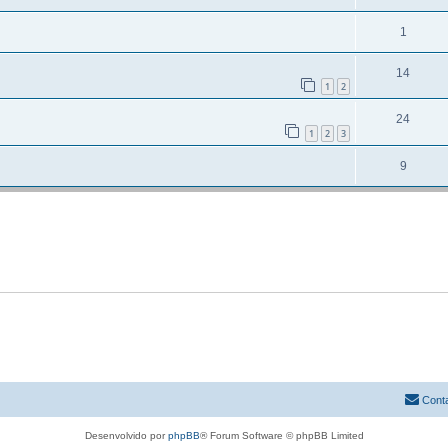
1
14
1
2
24
1
2
3
9
Cont
Desenvolvido por
phpBB
® Forum Software © phpBB Limited