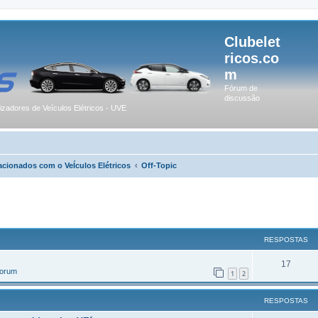
Clubelet
ricos.co
m
Fórum de
discussão
lizadores de Veículos Elétricos - UVE
acionados com o VeÍculos Elétricos
Off-Topic
r
uisa avançada
RESPOSTAS
17
Forum
1
2
RESPOSTAS