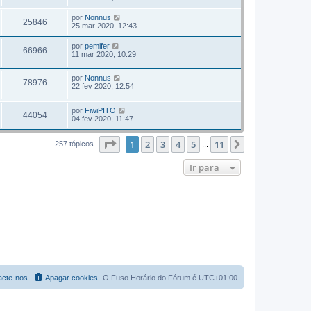
por
Nonnus
25846
25 mar 2020, 12:43
por
pemifer
66966
11 mar 2020, 10:29
por
Nonnus
78976
22 fev 2020, 12:54
por
FiwiPITO
44054
04 fev 2020, 11:47
Página
1
de
11
1
2
3
4
5
11
Próximo
257 tópicos
...
Ir para
acte-nos
Apagar cookies
O Fuso Horário do Fórum é
UTC+01:00