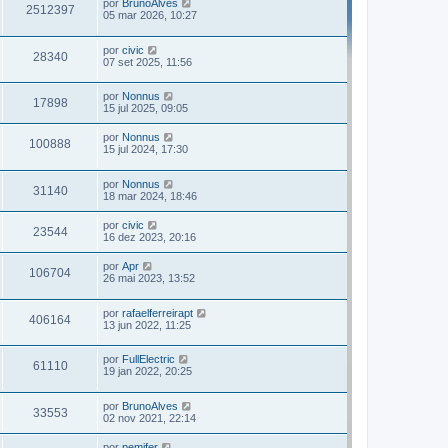
por
BrunoAlves
2512397
05 mar 2026, 10:27
por
civic
28340
07 set 2025, 11:56
por
Nonnus
17898
15 jul 2025, 09:05
por
Nonnus
100888
15 jul 2024, 17:30
por
Nonnus
31140
18 mar 2024, 18:46
por
civic
23544
16 dez 2023, 20:16
por
Apr
106704
26 mai 2023, 13:52
por
rafaelferreirapt
406164
13 jun 2022, 11:25
por
FullElectric
61110
19 jan 2022, 20:25
por
BrunoAlves
33553
02 nov 2021, 22:14
por
pemifer