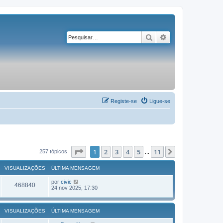
Pesquisar
Pesquisa avançad
Registe-se
Ligue-se
Página
1
de
11
1
2
3
4
5
11
Próximo
257 tópicos
...
VISUALIZAÇÕES
ÚLTIMA MENSAGEM
por
civic
468840
24 nov 2025, 17:30
VISUALIZAÇÕES
ÚLTIMA MENSAGEM