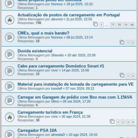
Última Mensagem por
Nonnus
«
28 jul 2025, 15:32
Respostas:
1
Actualização de postos de carregamento em Portugal
Última Mensagem por
alexmol
«
11 jul 2025, 22:55
Respostas:
796
1
77
78
79
80
...
CMEs, qual o mais barato?
Última Mensagem por
Nonnus
«
08 jul 2025, 13:14
Respostas:
18
1
2
Duvida existencial
Última Mensagem por
Shiseido
«
20 abr 2025, 23:38
Respostas:
3
Cabo para carregamento Doméstico Smart #1
Última Mensagem por
civic
«
14 jan 2025, 15:56
Respostas:
10
1
2
Material para instalação de tomada de carregamento para VE
Última Mensagem por
kandalf
«
07 nov 2024, 09:22
Carregar em Garagem de prédio com Box mas com 1.15kVA
Última Mensagem por
t3lmo
«
05 set 2024, 17:26
Respostas:
4
Carregamento turístico em França
Última Mensagem por
civic
«
30 ago 2024, 21:38
Respostas:
38
1
2
3
4
Carregador PSA 10A
Última Mensagem por
almeidaD
«
20 ago 2024, 19:43