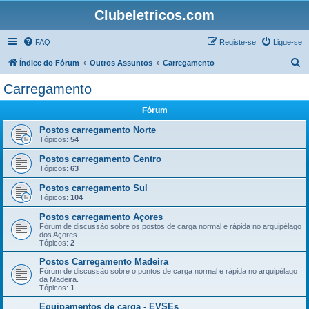
Clubeletricos.com
FAQ
Registe-se
Ligue-se
P
Índice do Fórum
Outros Assuntos
Carregamento
e
Carregamento
s
Fórum
q
u
Postos carregamento Norte
Tópicos:
54
i
Postos carregamento Centro
s
Tópicos:
63
a
Postos carregamento Sul
r
Tópicos:
104
Postos carregamento Açores
Fórum de discussão sobre os postos de carga normal e rápida no arquipélago
dos Açores.
Tópicos:
2
Postos Carregamento Madeira
Fórum de discussão sobre o pontos de carga normal e rápida no arquipélago
da Madeira.
Tópicos:
1
Equipamentos de carga - EVSEs