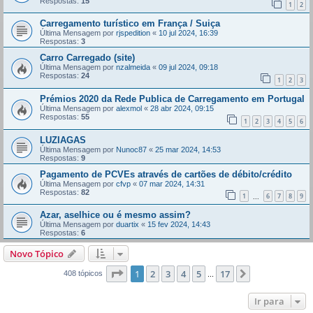
Respostas:
15
1
2
Carregamento turístico em França / Suiça
Última Mensagem por
rjspedition
«
10 jul 2024, 16:39
Respostas:
3
Carro Carregado (site)
Última Mensagem por
nzalmeida
«
09 jul 2024, 09:18
Respostas:
24
1
2
3
Prémios 2020 da Rede Publica de Carregamento em Portugal
Última Mensagem por
alexmol
«
28 abr 2024, 09:15
Respostas:
55
1
2
3
4
5
6
LUZIAGAS
Última Mensagem por
Nunoc87
«
25 mar 2024, 14:53
Respostas:
9
Pagamento de PCVEs através de cartões de débito/crédito
Última Mensagem por
cfvp
«
07 mar 2024, 14:31
Respostas:
82
1
6
7
8
9
...
Azar, aselhice ou é mesmo assim?
Última Mensagem por
duartix
«
15 fev 2024, 14:43
Respostas:
6
Novo Tópico
Página
1
de
17
1
2
3
4
5
17
Próximo
408 tópicos
...
Ir para