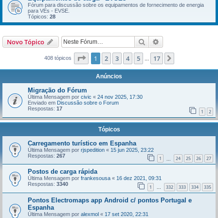
Fórum para discussão sobre os equipamentos de fornecimento de energia
para VEs - EVSE.
Tópicos:
28
Pesquisar
Pesquisa avançada
Novo Tópico
Página
1
de
17
1
2
3
4
5
17
Próximo
408 tópicos
...
Anúncios
Migração do Fórum
Última Mensagem por
civic
«
24 nov 2025, 17:30
Enviado em
Discussão sobre o Forum
Respostas:
17
1
2
Tópicos
Carregamento turístico em Espanha
Última Mensagem por
rjspedition
«
15 jun 2025, 23:22
Respostas:
267
1
24
25
26
27
...
Postos de carga rápida
Última Mensagem por
frankesousa
«
16 dez 2021, 09:31
Respostas:
3340
1
332
333
334
335
...
Pontos Electromaps app Android c/ pontos Portugal e
Espanha
Última Mensagem por
alexmol
«
17 set 2020, 22:31