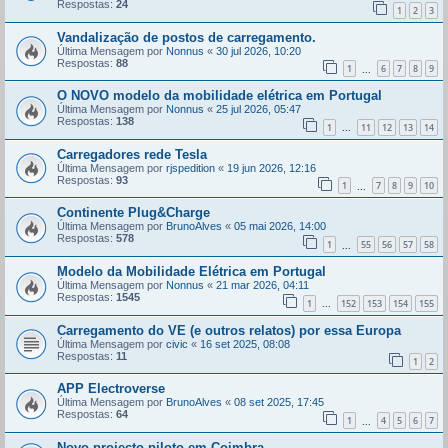
Respostas:
24
1
2
3
Vandalização de postos de carregamento.
Última Mensagem por
Nonnus
«
30 jul 2026, 10:20
Respostas:
88
1
6
7
8
9
...
O NOVO modelo da mobilidade elétrica em Portugal
Última Mensagem por
Nonnus
«
25 jul 2026, 05:47
Respostas:
138
1
11
12
13
14
...
Carregadores rede Tesla
Última Mensagem por
rjspedition
«
19 jun 2026, 12:16
Respostas:
93
1
7
8
9
10
...
Continente Plug&Charge
Última Mensagem por
BrunoAlves
«
05 mai 2026, 14:00
Respostas:
578
1
55
56
57
58
...
Modelo da Mobilidade Elétrica em Portugal
Última Mensagem por
Nonnus
«
21 mar 2026, 04:11
Respostas:
1545
1
152
153
154
155
...
Carregamento do VE (e outros relatos) por essa Europa
Última Mensagem por
civic
«
16 set 2025, 08:08
Respostas:
11
1
2
APP Electroverse
Última Mensagem por
BrunoAlves
«
08 set 2025, 17:45
Respostas:
64
1
4
5
6
7
...
Novo projecto piloto em Coimbra