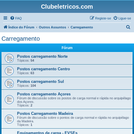
Clubeletricos.com
FAQ
Registe-se
Ligue-se
P
Índice do Fórum
Outros Assuntos
Carregamento
e
Carregamento
s
Fórum
q
u
Postos carregamento Norte
Tópicos:
54
i
Postos carregamento Centro
s
Tópicos:
63
a
Postos carregamento Sul
r
Tópicos:
104
Postos carregamento Açores
Fórum de discussão sobre os postos de carga normal e rápida no arquipélago
dos Açores.
Tópicos:
2
Postos Carregamento Madeira
Fórum de discussão sobre o pontos de carga normal e rápida no arquipélago
da Madeira.
Tópicos:
1
Equipamentos de carga - EVSEs