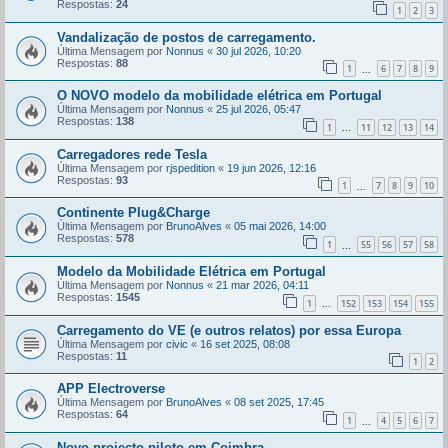
Respostas:
24
1
2
3
Vandalização de postos de carregamento.
Última Mensagem por
Nonnus
«
30 jul 2026, 10:20
Respostas:
88
1
6
7
8
9
...
O NOVO modelo da mobilidade elétrica em Portugal
Última Mensagem por
Nonnus
«
25 jul 2026, 05:47
Respostas:
138
1
11
12
13
14
...
Carregadores rede Tesla
Última Mensagem por
rjspedition
«
19 jun 2026, 12:16
Respostas:
93
1
7
8
9
10
...
Continente Plug&Charge
Última Mensagem por
BrunoAlves
«
05 mai 2026, 14:00
Respostas:
578
1
55
56
57
58
...
Modelo da Mobilidade Elétrica em Portugal
Última Mensagem por
Nonnus
«
21 mar 2026, 04:11
Respostas:
1545
1
152
153
154
155
...
Carregamento do VE (e outros relatos) por essa Europa
Última Mensagem por
civic
«
16 set 2025, 08:08
Respostas:
11
1
2
APP Electroverse
Última Mensagem por
BrunoAlves
«
08 set 2025, 17:45
Respostas:
64
1
4
5
6
7
...
Novo projecto piloto em Coimbra