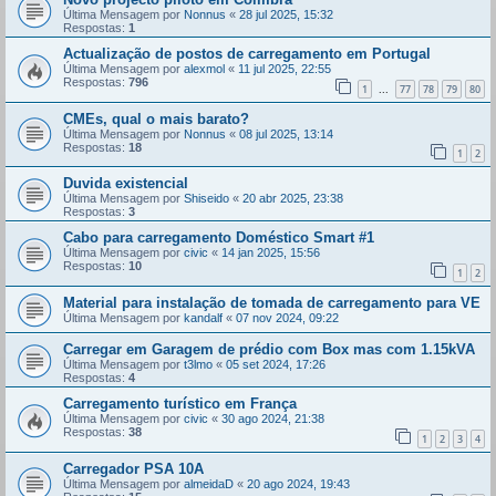
Última Mensagem por
Nonnus
«
28 jul 2025, 15:32
Respostas:
1
Actualização de postos de carregamento em Portugal
Última Mensagem por
alexmol
«
11 jul 2025, 22:55
Respostas:
796
1
77
78
79
80
...
CMEs, qual o mais barato?
Última Mensagem por
Nonnus
«
08 jul 2025, 13:14
Respostas:
18
1
2
Duvida existencial
Última Mensagem por
Shiseido
«
20 abr 2025, 23:38
Respostas:
3
Cabo para carregamento Doméstico Smart #1
Última Mensagem por
civic
«
14 jan 2025, 15:56
Respostas:
10
1
2
Material para instalação de tomada de carregamento para VE
Última Mensagem por
kandalf
«
07 nov 2024, 09:22
Carregar em Garagem de prédio com Box mas com 1.15kVA
Última Mensagem por
t3lmo
«
05 set 2024, 17:26
Respostas:
4
Carregamento turístico em França
Última Mensagem por
civic
«
30 ago 2024, 21:38
Respostas:
38
1
2
3
4
Carregador PSA 10A
Última Mensagem por
almeidaD
«
20 ago 2024, 19:43