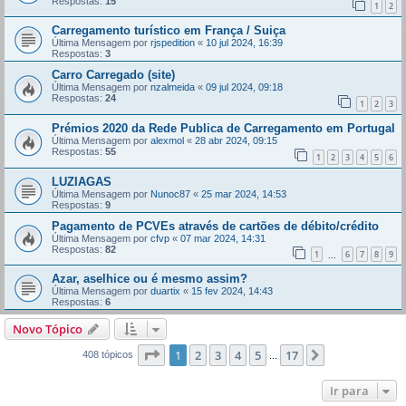
Respostas:
15
1
2
Carregamento turístico em França / Suiça
Última Mensagem por
rjspedition
«
10 jul 2024, 16:39
Respostas:
3
Carro Carregado (site)
Última Mensagem por
nzalmeida
«
09 jul 2024, 09:18
Respostas:
24
1
2
3
Prémios 2020 da Rede Publica de Carregamento em Portugal
Última Mensagem por
alexmol
«
28 abr 2024, 09:15
Respostas:
55
1
2
3
4
5
6
LUZIAGAS
Última Mensagem por
Nunoc87
«
25 mar 2024, 14:53
Respostas:
9
Pagamento de PCVEs através de cartões de débito/crédito
Última Mensagem por
cfvp
«
07 mar 2024, 14:31
Respostas:
82
1
6
7
8
9
...
Azar, aselhice ou é mesmo assim?
Última Mensagem por
duartix
«
15 fev 2024, 14:43
Respostas:
6
Novo Tópico
Página
1
de
17
1
2
3
4
5
17
Próximo
408 tópicos
...
Ir para