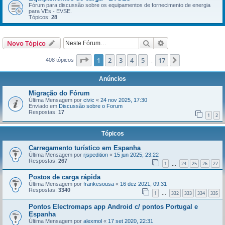
Fórum para discussão sobre os equipamentos de fornecimento de energia
para VEs - EVSE.
Tópicos:
28
Pesquisar
Pesquisa avançada
Novo Tópico
Página
1
de
17
1
2
3
4
5
17
Próximo
408 tópicos
...
Anúncios
Migração do Fórum
Última Mensagem por
civic
«
24 nov 2025, 17:30
Enviado em
Discussão sobre o Forum
Respostas:
17
1
2
Tópicos
Carregamento turístico em Espanha
Última Mensagem por
rjspedition
«
15 jun 2025, 23:22
Respostas:
267
1
24
25
26
27
...
Postos de carga rápida
Última Mensagem por
frankesousa
«
16 dez 2021, 09:31
Respostas:
3340
1
332
333
334
335
...
Pontos Electromaps app Android c/ pontos Portugal e
Espanha
Última Mensagem por
alexmol
«
17 set 2020, 22:31