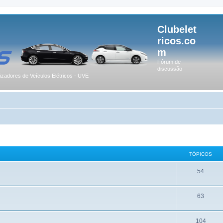
Clubelet
ricos.co
m
Fórum de
discussão
lizadores de Veículos Elétricos - UVE
TÓPICOS
54
63
104