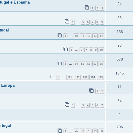
tugal e Espanha
24
1
2
3
88
1
5
6
7
8
9
...
tugal
138
1
10
11
12
13
14
...
93
1
6
7
8
9
10
...
578
1
54
55
56
57
58
...
1545
1
151
152
153
154
155
...
a Europa
11
1
2
64
1
3
4
5
6
7
...
1
rtugal
796
1
76
77
78
79
80
...