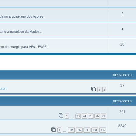
2
da no arquipélago dos Açores.
1
a no arquipélago da Madeira.
28
to de energia para VEs - EVSE.
r
uisa avançada
RESPOSTAS
17
Forum
1
2
RESPOSTAS
267
1
23
24
25
26
27
...
3340
1
331
332
333
334
335
...