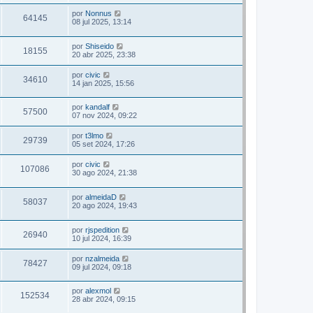
por
Nonnus
64145
08 jul 2025, 13:14
por
Shiseido
18155
20 abr 2025, 23:38
por
civic
34610
14 jan 2025, 15:56
por
kandalf
57500
07 nov 2024, 09:22
por
t3lmo
29739
05 set 2024, 17:26
por
civic
107086
30 ago 2024, 21:38
por
almeidaD
58037
20 ago 2024, 19:43
por
rjspedition
26940
10 jul 2024, 16:39
por
nzalmeida
78427
09 jul 2024, 09:18
por
alexmol
152534
28 abr 2024, 09:15