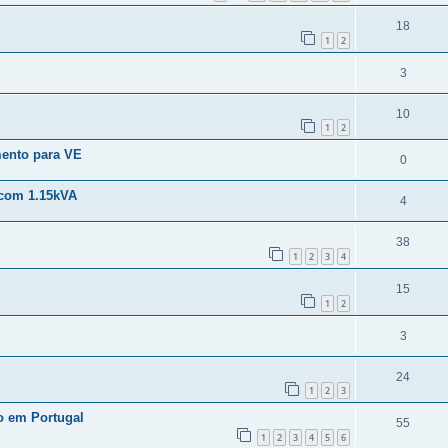
18
1
2
3
10
1
2
mento para VE
0
com 1.15kVA
4
38
1
2
3
4
15
1
2
3
24
1
2
3
o em Portugal
55
1
2
3
4
5
6