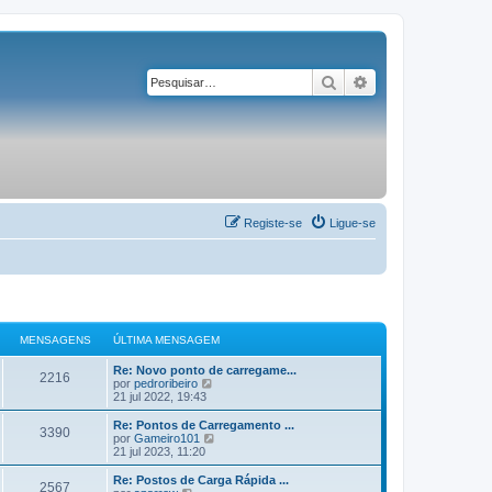
Pesquisar
Pesquisa avançad
Registe-se
Ligue-se
MENSAGENS
ÚLTIMA MENSAGEM
Re: Novo ponto de carregame...
2216
V
por
pedroribeiro
e
21 jul 2022, 19:43
j
a
Re: Pontos de Carregamento ...
3390
a
V
por
Gameiro101
ú
e
21 jul 2023, 11:20
l
j
t
a
Re: Postos de Carga Rápida ...
2567
i
a
V