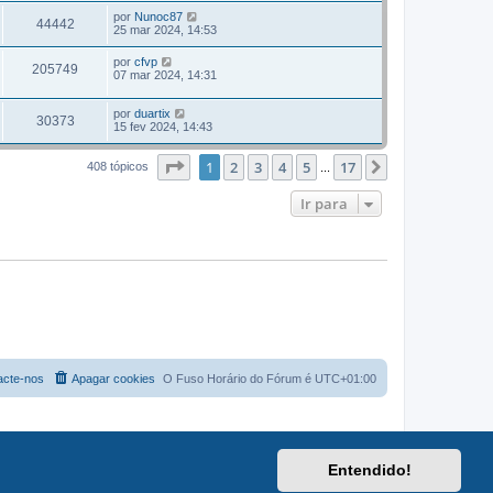
por
Nunoc87
44442
25 mar 2024, 14:53
por
cfvp
205749
07 mar 2024, 14:31
por
duartix
30373
15 fev 2024, 14:43
Página
1
de
17
1
2
3
4
5
17
Próximo
408 tópicos
...
Ir para
acte-nos
Apagar cookies
O Fuso Horário do Fórum é
UTC+01:00
Entendido!