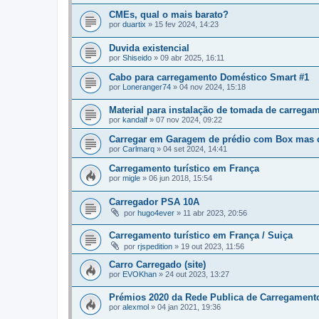
CMEs, qual o mais barato?
por
duartix
»
15 fev 2024, 14:23
Duvida existencial
por
Shiseido
»
09 abr 2025, 16:11
Cabo para carregamento Doméstico Smart #1
por
Loneranger74
»
04 nov 2024, 15:18
Material para instalação de tomada de carrega
por
kandalf
»
07 nov 2024, 09:22
Carregar em Garagem de prédio com Box mas 
por
Carlmarq
»
04 set 2024, 14:41
Carregamento turístico em França
por
migle
»
06 jun 2018, 15:54
Carregador PSA 10A
por
hugo4ever
»
11 abr 2023, 20:56
Carregamento turístico em França / Suiça
por
rjspedition
»
19 out 2023, 11:56
Carro Carregado (site)
por
EVOKhan
»
24 out 2023, 13:27
Prémios 2020 da Rede Publica de Carregament
por
alexmol
»
04 jan 2021, 19:36