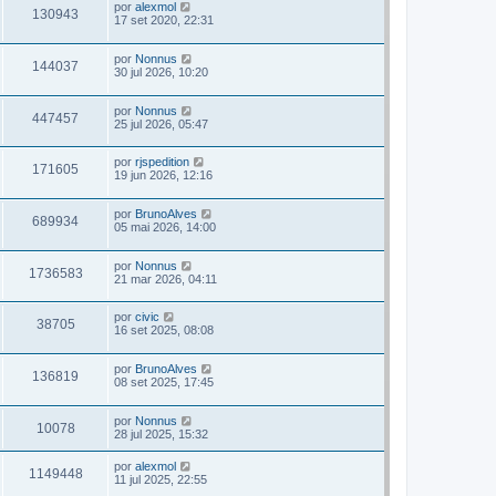
por
alexmol
130943
17 set 2020, 22:31
por
Nonnus
144037
30 jul 2026, 10:20
por
Nonnus
447457
25 jul 2026, 05:47
por
rjspedition
171605
19 jun 2026, 12:16
por
BrunoAlves
689934
05 mai 2026, 14:00
por
Nonnus
1736583
21 mar 2026, 04:11
por
civic
38705
16 set 2025, 08:08
por
BrunoAlves
136819
08 set 2025, 17:45
por
Nonnus
10078
28 jul 2025, 15:32
por
alexmol
1149448
11 jul 2025, 22:55