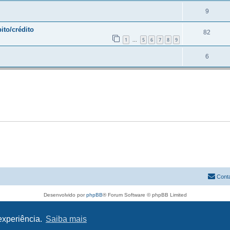
9
ito/crédito
82
1
5
6
7
8
9
...
6
Cont
Desenvolvido por
phpBB
® Forum Software © phpBB Limited
Traduzido por:
phpBB Portugal
Privacidade
|
Termos
 experiência.
Saiba mais