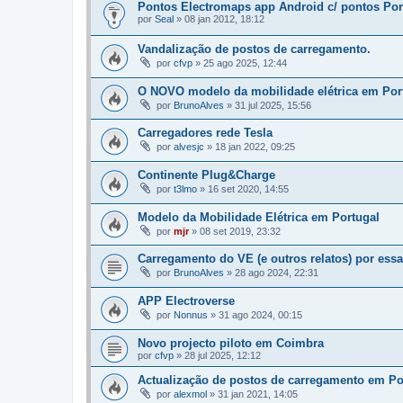
Pontos Electromaps app Android c/ pontos Por
por
Seal
»
08 jan 2012, 18:12
Vandalização de postos de carregamento.
por
cfvp
»
25 ago 2025, 12:44
O NOVO modelo da mobilidade elétrica em Por
por
BrunoAlves
»
31 jul 2025, 15:56
Carregadores rede Tesla
por
alvesjc
»
18 jan 2022, 09:25
Continente Plug&Charge
por
t3lmo
»
16 set 2020, 14:55
Modelo da Mobilidade Elétrica em Portugal
por
mjr
»
08 set 2019, 23:32
Carregamento do VE (e outros relatos) por ess
por
BrunoAlves
»
28 ago 2024, 22:31
APP Electroverse
por
Nonnus
»
31 ago 2024, 00:15
Novo projecto piloto em Coimbra
por
cfvp
»
28 jul 2025, 12:12
Actualização de postos de carregamento em Po
por
alexmol
»
31 jan 2021, 14:05