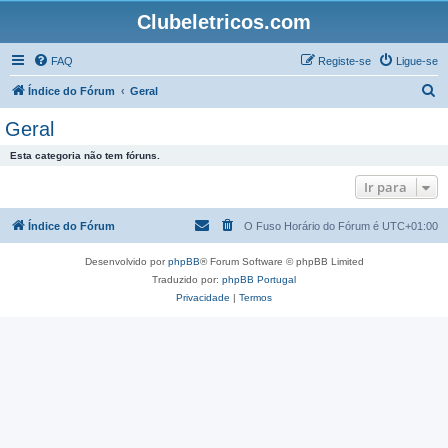
Clubeletricos.com
FAQ
Registe-se
Ligue-se
P
Índice do Fórum
Geral
e
Geral
s
Esta categoria não tem fóruns.
q
Ir para
u
i
Índice do Fórum
O Fuso Horário do Fórum é
UTC+01:00
s
a
Desenvolvido por
phpBB
® Forum Software © phpBB Limited
Traduzido por:
phpBB Portugal
r
Privacidade
|
Termos