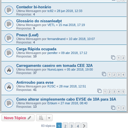
Contador bi-horário
Última Mensagem por
tc82
«
28 jun 2018, 12:33
Respostas:
4
Glossário do nissanleafpt
Última Mensagem por
VETL
«
15 mai 2018, 17:19
Respostas:
9
Pneus (Leaf)
Última Mensagem por
fernandinand
«
10 abr 2018, 10:07
Respostas:
4
Carga Rápida ocupada
Última Mensagem por
pemifer
«
09 abr 2018, 17:12
Respostas:
10
1
2
Carregamento caseiro em tomada CEE 32A
Última Mensagem por
NunoLopes
«
05 abr 2018, 19:00
Respostas:
37
1
2
3
4
Antirroubo para evse
Última Mensagem por
RJSC
«
28 mar 2018, 12:51
Respostas:
41
1
2
3
4
5
Como alterar simplesmente cabo EVSE de 10A para 16A
Última Mensagem por
Erbium
«
27 mar 2018, 08:40
Respostas:
13
1
2
Novo Tópico
1
2
3
4
Próximo
83 tópicos