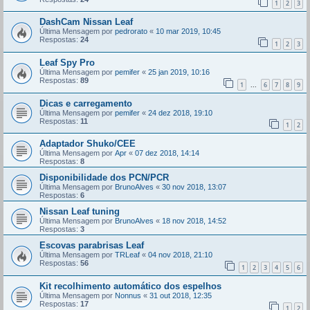
1
2
3
DashCam Nissan Leaf
Última Mensagem por
pedrorato
«
10 mar 2019, 10:45
Respostas:
24
1
2
3
Leaf Spy Pro
Última Mensagem por
pemifer
«
25 jan 2019, 10:16
Respostas:
89
1
6
7
8
9
...
Dicas e carregamento
Última Mensagem por
pemifer
«
24 dez 2018, 19:10
Respostas:
11
1
2
Adaptador Shuko/CEE
Última Mensagem por
Apr
«
07 dez 2018, 14:14
Respostas:
8
Disponibilidade dos PCN/PCR
Última Mensagem por
BrunoAlves
«
30 nov 2018, 13:07
Respostas:
6
Nissan Leaf tuning
Última Mensagem por
BrunoAlves
«
18 nov 2018, 14:52
Respostas:
3
Escovas parabrisas Leaf
Última Mensagem por
TRLeaf
«
04 nov 2018, 21:10
Respostas:
56
1
2
3
4
5
6
Kit recolhimento automático dos espelhos
Última Mensagem por
Nonnus
«
31 out 2018, 12:35
Respostas:
17
1
2