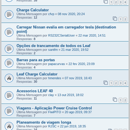
Respostas:
35
1
2
3
4
Charge Calculator
Última Mensagem por
cfvp
«
08 nov 2020, 20:24
Respostas:
12
1
2
Carregar Nissan evalia em carregador tesla (destination
point)
Última Mensagem por
RS232CSerialUser
«
22 mar 2020, 14:51
Respostas:
8
Opções de trancamento de todos os Leaf
Última Mensagem por
santfm
«
21 mar 2020, 19:52
Respostas:
2
Barras para as portas
Última Mensagem por
papacurvas
«
22 fev 2020, 23:09
Respostas:
4
Leaf Charge Calculator
Última Mensagem por
hmendes
«
07 nov 2019, 16:43
Respostas:
30
1
2
3
4
Acessorios LEAF 40
Última Mensagem por
clay
«
13 out 2019, 18:02
Respostas:
11
1
2
Viagens - Aplicação Power Cruise Control
Última Mensagem por
FiwiPITO
«
20 ago 2019, 09:37
Respostas:
7
Planeamento de viagem longa
Última Mensagem por
RJSC
«
22 jun 2019, 18:35
Respostas:
24