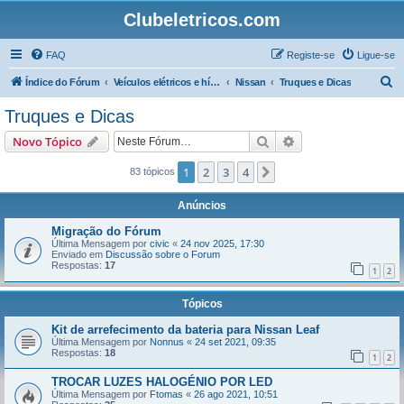
Clubeletricos.com
FAQ
Registe-se
Ligue-se
P
Índice do Fórum
Veículos elétricos e híbridos plug-in
Nissan
Truques e Dicas
e
Truques e Dicas
s
Pesquisar
Pesquisa avançada
Novo Tópico
q
u
1
2
3
4
Próximo
83 tópicos
i
Anúncios
s
Migração do Fórum
a
Última Mensagem por
civic
«
24 nov 2025, 17:30
Enviado em
Discussão sobre o Forum
r
Respostas:
17
1
2
Tópicos
Kit de arrefecimento da bateria para Nissan Leaf
Última Mensagem por
Nonnus
«
24 set 2021, 09:35
Respostas:
18
1
2
TROCAR LUZES HALOGÉNIO POR LED
Última Mensagem por
Ftomas
«
26 ago 2021, 10:51