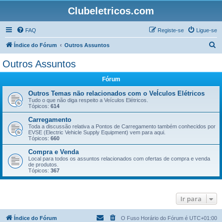
Clubeletricos.com
FAQ
Registe-se
Ligue-se
P
Índice do Fórum
Outros Assuntos
e
Outros Assuntos
s
Fórum
q
u
Outros Temas não relacionados com o VeÍculos Elétricos
Tudo o que não diga respeito a Veículos Elétricos.
i
Tópicos:
614
s
Carregamento
Toda a discussão relativa a Pontos de Carregamento também conhecidos por
a
EVSE (Electric Vehicle Supply Equipment) vem para aqui.
Tópicos:
660
r
Compra e Venda
Local para todos os assuntos relacionados com ofertas de compra e venda
de produtos.
Tópicos:
367
Ir para
Índice do Fórum
O Fuso Horário do Fórum é
UTC+01:00