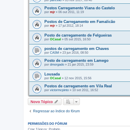
por
pancello
»
03 nov 2017, 09:48
Postos Carregamento Viana do Castelo
por
mjr
»
06 out 2011, 11:19
Postos de Carregamento em Famalicão
por
mjr
»
17 jul 2012, 18:14
Posto de carregamento de Felgueiras
por
OCasal
»
05 set 2015, 16:50
postos de carregamento em Chaves
por
CASM
»
23 jun 2016, 08:50
Posto de carregamento em Lamego
por
dmorgado
»
21 jan 2015, 23:59
Lousada
por
OCasal
»
12 nov 2015, 15:56
Postos de carregamento em Vila Real
por
victormcpinto
»
10 set 2011, 16:52
Novo Tópico
Regressar ao índice do fórum
PERMISSÕES DO FÓRUM
Criar Tópicos: Proibido