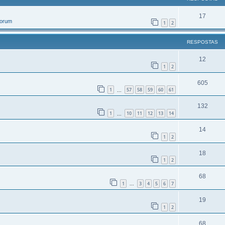
17
Forum
1
2
RESPOSTAS
12
1
2
605
1
57
58
59
60
61
...
132
1
10
11
12
13
14
...
14
1
2
18
1
2
68
1
3
4
5
6
7
...
19
1
2
68