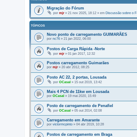
Migração do Fórum
por
mjr
»
21 nov 2025, 18:12
» em
Discussão sobre o 
TÓPICOS
Novo ponto de carregamento GUIMARÃES
por
nc76
»
21 jan 2022, 06:00
Postos de Carga Rápida -Norte
por
mjr
»
01 jan 2017, 12:32
Postos carregamento Guimarães
por
mjr
»
20 abr 2012, 08:25
Posto AC 22, 2 portas, Lousada
por
OCasal
»
15 out 2019, 13:42
Mais 4 PCN de 11kw em Lousada
por
OCasal
»
19 mai 2020, 15:49
Posto de carregamento de Penafiel
por
OCasal
»
05 out 2014, 02:08
Carregamento em Amarante
por
victormcpinto
»
04 abr 2019, 10:28
Postos de carregamento em Braga