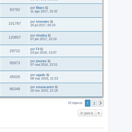
por
Bitaro
93792
11 ago 2017, 16:32
por
hmendes
101787
20 jul 2017, 00:10
por
rimsilva
120857
07 jan 2017, 10:10
por
Fil
29722
23 jun 2016, 13:07
por
pnunes
95973
07 mai 2016, 22:51
por
ogadiv
45026
08 mar 2016, 21:53
por
sousacastro
86348
20 nov 2015, 22:18
1
2
Próximo
33 tópicos
Ir para