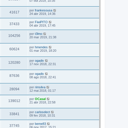
07 out 2019, 10:35
por
frankesousa
41617
24 abr 2019, 14:36
por
FiwiPITO
37433
04 abr 2019, 17:45
por
t3lmo
104256
20 mar 2019, 21:38
por
hmendes
60624
01 mar 2019, 18:20
por
ogadiv
120280
17 nov 2018, 22:31
por
ogadiv
87636
08 ago 2018, 22:41
por
rimsilva
28094
12 mai 2018, 01:17
por
OCasal
139012
21 abr 2018, 22:58
por
carloselect
33841
09 fev 2018, 10:31
por
beme83
37745
06 nov 2017, 15:21