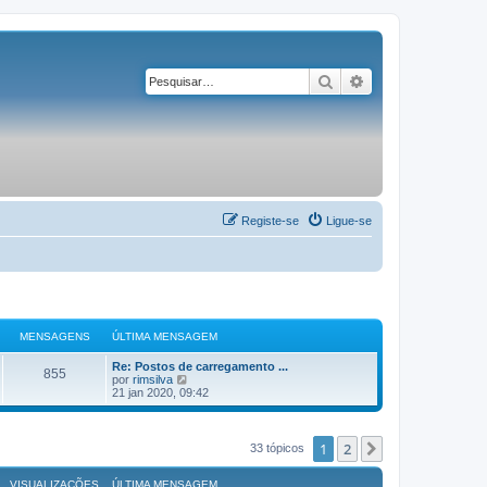
Pesquisar
Pesquisa avançad
Registe-se
Ligue-se
MENSAGENS
ÚLTIMA MENSAGEM
Re: Postos de carregamento ...
855
V
por
rimsilva
e
21 jan 2020, 09:42
j
a
a
ú
1
2
Próximo
33 tópicos
l
t
i
VISUALIZAÇÕES
ÚLTIMA MENSAGEM