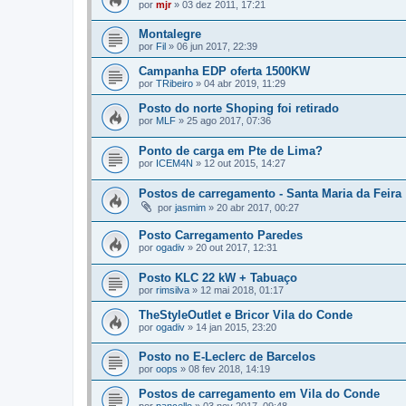
por
mjr
»
03 dez 2011, 17:21
Montalegre
por
Fil
»
06 jun 2017, 22:39
Campanha EDP oferta 1500KW
por
TRibeiro
»
04 abr 2019, 11:29
Posto do norte Shoping foi retirado
por
MLF
»
25 ago 2017, 07:36
Ponto de carga em Pte de Lima?
por
ICEM4N
»
12 out 2015, 14:27
Postos de carregamento - Santa Maria da Feira
por
jasmim
»
20 abr 2017, 00:27
Posto Carregamento Paredes
por
ogadiv
»
20 out 2017, 12:31
Posto KLC 22 kW + Tabuaço
por
rimsilva
»
12 mai 2018, 01:17
TheStyleOutlet e Bricor Vila do Conde
por
ogadiv
»
14 jan 2015, 23:20
Posto no E-Leclerc de Barcelos
por
oops
»
08 fev 2018, 14:19
Postos de carregamento em Vila do Conde