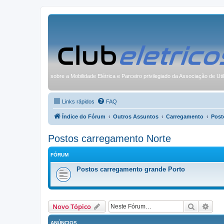
sobre a Mobilidade Elétrica e Parceiro privilegiado da Associação de Uti
Links rápidos
FAQ
Índice do Fórum
Outros Assuntos
Carregamento
Post
Postos carregamento Norte
FÓRUM
Postos carregamento grande Porto
Pesquisa
Pesq
Novo Tópico
ANÚNCIOS