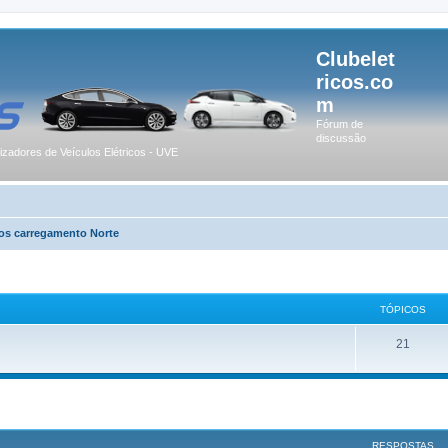
Clubelet
ricos.co
m
Fórum de
discussão
lizadores de Veículos Elétricos - UVE
os carregamento Norte
TÓPICOS
21
r
uisa avançada
RESPOSTAS