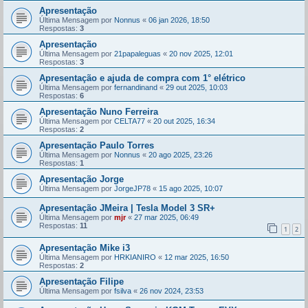
Apresentação
Última Mensagem por
Nonnus
«
06 jan 2026, 18:50
Respostas:
3
Apresentação
Última Mensagem por
21papaleguas
«
20 nov 2025, 12:01
Respostas:
3
Apresentação e ajuda de compra com 1° elétrico
Última Mensagem por
fernandinand
«
29 out 2025, 10:03
Respostas:
6
Apresentação Nuno Ferreira
Última Mensagem por
CELTA77
«
20 out 2025, 16:34
Respostas:
2
Apresentação Paulo Torres
Última Mensagem por
Nonnus
«
20 ago 2025, 23:26
Respostas:
1
Apresentação Jorge
Última Mensagem por
JorgeJP78
«
15 ago 2025, 10:07
Apresentação JMeira | Tesla Model 3 SR+
Última Mensagem por
mjr
«
27 mar 2025, 06:49
Respostas:
11
1
2
Apresentação Mike i3
Última Mensagem por
HRKIANIRO
«
12 mar 2025, 16:50
Respostas:
2
Apresentação Filipe
Última Mensagem por
fsilva
«
26 nov 2024, 23:53