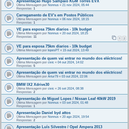
Apresentação Hugo Sampaio KGM Torres EVX
Última Mensagem por
Nonnus
«
21 nov 2024, 05:44
Respostas:
1
Carregamento de EV's em Postos Públicos
Última Mensagem por
Nonnus
«
06 nov 2024, 18:15
Respostas:
1
VE para esposa 75km diarios - 10k budget
Última Mensagem por
Nonnus
«
20 out 2024, 18:25
Respostas:
11
1
2
VE para esposa 75km diarios - 10k budget
Última Mensagem por
lopesPT
«
15 out 2024, 13:49
Apresentação de quem vai entrar no mundo dos eléctricos!
Última Mensagem por
civic
«
04 out 2024, 14:02
Respostas:
5
Apresentação de quem vai entrar no mundo dos eléctricos!
Última Mensagem por
Artur79
«
03 out 2024, 22:06
BMW IX2 Xdrive30
Última Mensagem por
civic
«
26 set 2024, 08:38
Respostas:
2
Apresentação de Miguel Lopes / Nissan Leaf 40kW 2019
Última Mensagem por
Nonnus
«
03 set 2024, 01:48
Respostas:
1
Apresentação Daniel byd attos
Última Mensagem por
Nonnus
«
20 ago 2024, 19:54
Respostas:
2
Apresentação Luís Silvestre / Opel Ampera 2013