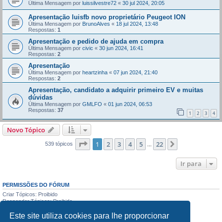
Última Mensagem por
luissilvestre72
«
30 jul 2024, 20:05
Apresentação luisfb novo proprietário Peugeot ION
Última Mensagem por
BrunoAlves
«
18 jul 2024, 13:48
Respostas:
1
Apresentação e pedido de ajuda em compra
Última Mensagem por
civic
«
30 jun 2024, 16:41
Respostas:
2
Apresentação
Última Mensagem por
heartzinha
«
07 jun 2024, 21:40
Respostas:
2
Apresentação, candidato a adquirir primeiro EV e muitas
dúvidas
Última Mensagem por
GMLFO
«
01 jun 2024, 06:53
Respostas:
37
1
2
3
4
Novo Tópico
Página
1
de
22
1
2
3
4
5
22
Próximo
539 tópicos
...
Ir para
PERMISSÕES DO FÓRUM
Criar Tópicos: Proibido
Responder Tópicos: Proibido
Editar Mensagens: Proibido
Este site utiliza cookies para lhe proporcionar
Apagar Mensagens: Proibido
Enviar anexos: Proibido