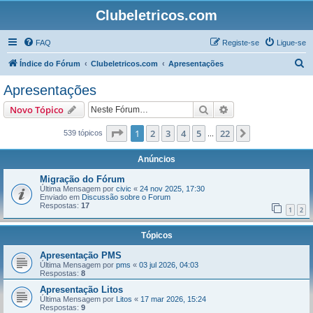
Clubeletricos.com
FAQ
Registe-se
Ligue-se
P
Índice do Fórum
Clubeletricos.com
Apresentações
e
Apresentações
s
Pesquisar
Pesquisa avançada
Novo Tópico
q
u
Página
1
de
22
1
2
3
4
5
22
Próximo
539 tópicos
...
i
Anúncios
s
Migração do Fórum
a
Última Mensagem por
civic
«
24 nov 2025, 17:30
Enviado em
Discussão sobre o Forum
r
Respostas:
17
1
2
Tópicos
Apresentação PMS
Última Mensagem por
pms
«
03 jul 2026, 04:03
Respostas:
8
Apresentação Litos
Última Mensagem por
Litos
«
17 mar 2026, 15:24
Respostas:
9