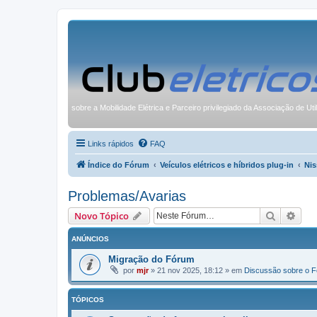
sobre a Mobilidade Elétrica e Parceiro privilegiado da Associação de Uti
Links rápidos
FAQ
Índice do Fórum
Veículos elétricos e híbridos plug-in
Nis
Problemas/Avarias
Pesquisa
Pesq
Novo Tópico
ANÚNCIOS
Migração do Fórum
por
mjr
»
21 nov 2025, 18:12
» em
Discussão sobre o 
TÓPICOS