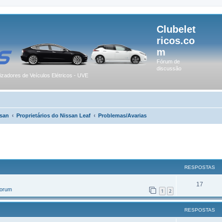
Clubelet
ricos.co
m
Fórum de
discussão
lizadores de Veículos Elétricos - UVE
san
Proprietários do Nissan Leaf
Problemas/Avarias
r
uisa avançada
RESPOSTAS
17
Forum
1
2
RESPOSTAS