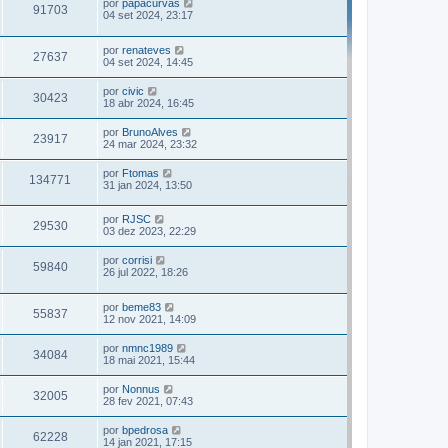
por
papacurvas
91703
04 set 2024, 23:17
por
renateves
27637
04 set 2024, 14:45
por
civic
30423
18 abr 2024, 16:45
por
BrunoAlves
23917
24 mar 2024, 23:32
por
Ftomas
134771
31 jan 2024, 13:50
por
RJSC
29530
03 dez 2023, 22:29
por
corrisi
59840
26 jul 2022, 18:26
por
beme83
55837
12 nov 2021, 14:09
por
nmnc1989
34084
18 mai 2021, 15:44
por
Nonnus
32005
28 fev 2021, 07:43
por
bpedrosa
62228
14 jan 2021, 17:15