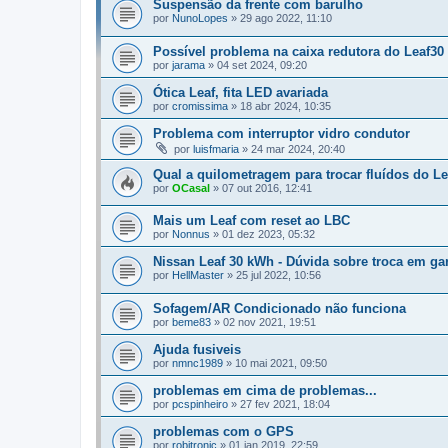
Suspensão da frente com barulho
por
NunoLopes
»
29 ago 2022, 11:10
Possível problema na caixa redutora do Leaf30
por
jarama
»
04 set 2024, 09:20
Ótica Leaf, fita LED avariada
por
cromissima
»
18 abr 2024, 10:35
Problema com interruptor vidro condutor
por
luisfmaria
»
24 mar 2024, 20:40
Qual a quilometragem para trocar fluídos do Le
por
OCasal
»
07 out 2016, 12:41
Mais um Leaf com reset ao LBC
por
Nonnus
»
01 dez 2023, 05:32
Nissan Leaf 30 kWh - Dúvida sobre troca em gar
por
HellMaster
»
25 jul 2022, 10:56
Sofagem/AR Condicionado não funciona
por
beme83
»
02 nov 2021, 19:51
Ajuda fusiveis
por
nmnc1989
»
10 mai 2021, 09:50
problemas em cima de problemas...
por
pcspinheiro
»
27 fev 2021, 18:04
problemas com o GPS
por
robitronic
»
01 jan 2019, 22:59