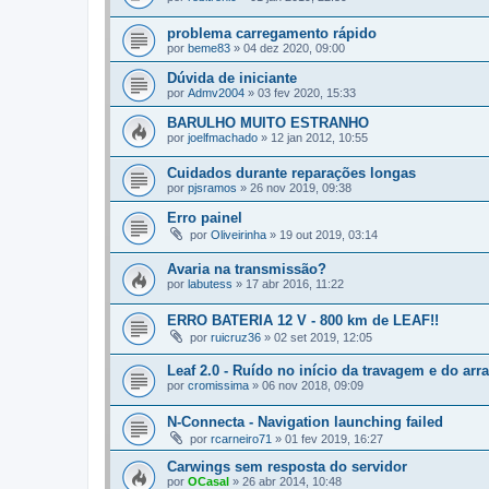
problema carregamento rápido
por
beme83
»
04 dez 2020, 09:00
Dúvida de iniciante
por
Admv2004
»
03 fev 2020, 15:33
BARULHO MUITO ESTRANHO
por
joelfmachado
»
12 jan 2012, 10:55
Cuidados durante reparações longas
por
pjsramos
»
26 nov 2019, 09:38
Erro painel
por
Oliveirinha
»
19 out 2019, 03:14
Avaria na transmissão?
por
labutess
»
17 abr 2016, 11:22
ERRO BATERIA 12 V - 800 km de LEAF!!
por
ruicruz36
»
02 set 2019, 12:05
Leaf 2.0 - Ruído no início da travagem e do arr
por
cromissima
»
06 nov 2018, 09:09
N-Connecta - Navigation launching failed
por
rcarneiro71
»
01 fev 2019, 16:27
Carwings sem resposta do servidor
por
OCasal
»
26 abr 2014, 10:48