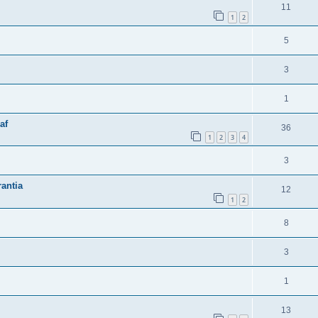
11
1
2
5
3
1
af
36
1
2
3
4
3
antia
12
1
2
8
3
1
13