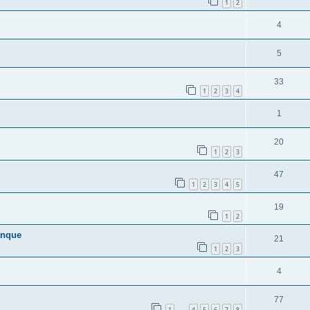
1
2
4
5
33
1
2
3
4
1
20
1
2
3
47
1
2
3
4
5
19
1
2
anque
21
1
2
3
4
77
1
4
5
6
7
8