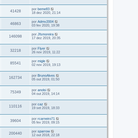
por
beme83
41428
18 dez 2020, 21:14
por
Admv2004
46863
03 fev 2020, 19:38
por
Jfsmoreira
146098
17 dez 2019, 20:35
por
Flyer
32218
26 nov 2019, 11:22
por
migle
85541
02 nov 2019, 19:13
por
BrunoAlves
162734
05 out 2019, 01:50
por
anolsi
75349
04 out 2019, 14:14
por
caz
110116
19 set 2019, 18:33
por
rcarneiro71
39604
05 fev 2019, 09:15
por
sparrow
200440
12 out 2018, 22:18