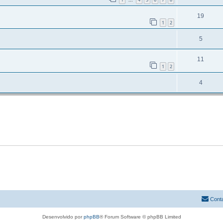
...
19
1
2
5
11
1
2
4
Cont
Desenvolvido por
phpBB
® Forum Software © phpBB Limited