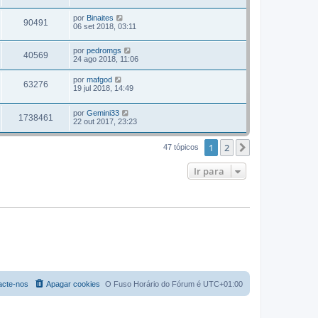
por
Binaites
90491
06 set 2018, 03:11
por
pedromgs
40569
24 ago 2018, 11:06
por
mafgod
63276
19 jul 2018, 14:49
por
Gemini33
1738461
22 out 2017, 23:23
1
2
Próximo
47 tópicos
Ir para
acte-nos
Apagar cookies
O Fuso Horário do Fórum é
UTC+01:00