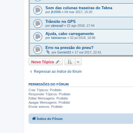
Som das colunas traseiras do Tekna
por
jfr2006
»
04 mar 2017, 15:20
Trânsito no GPS
por
plpepapf
»
22 ago 2018, 17:44
Ajuda, cabo carregamento
por
fabiolamas
»
02 jul 2018, 16:06
Erro na pressão do pneu?
por
Gemini33
»
17 out 2017, 22:41
Novo Tópico
Regressar ao índice do fórum
PERMISSÕES DO FÓRUM
Criar Tópicos: Proibido
Responder Tópicos: Proibido
Editar Mensagens: Proibido
Apagar Mensagens: Proibido
Enviar anexos: Proibido
Índice do Fórum