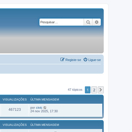
Pesquisar
Pesquisa avançad
Registe-se
Ligue-se
1
2
Próximo
47 tópicos
VISUALIZAÇÕES
ÚLTIMA MENSAGEM
por
civic
467123
24 nov 2025, 17:30
VISUALIZAÇÕES
ÚLTIMA MENSAGEM