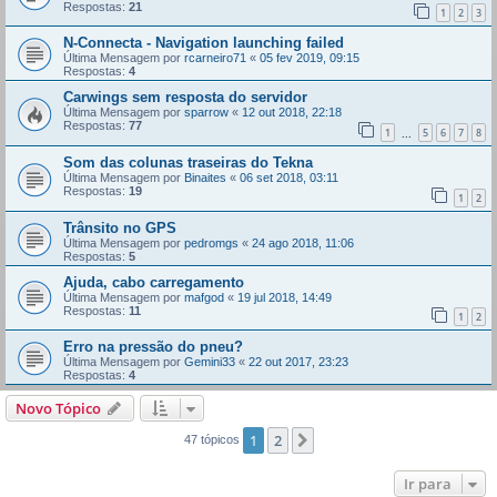
Respostas:
21
1
2
3
N-Connecta - Navigation launching failed
Última Mensagem por
rcarneiro71
«
05 fev 2019, 09:15
Respostas:
4
Carwings sem resposta do servidor
Última Mensagem por
sparrow
«
12 out 2018, 22:18
Respostas:
77
1
5
6
7
8
...
Som das colunas traseiras do Tekna
Última Mensagem por
Binaites
«
06 set 2018, 03:11
Respostas:
19
1
2
Trânsito no GPS
Última Mensagem por
pedromgs
«
24 ago 2018, 11:06
Respostas:
5
Ajuda, cabo carregamento
Última Mensagem por
mafgod
«
19 jul 2018, 14:49
Respostas:
11
1
2
Erro na pressão do pneu?
Última Mensagem por
Gemini33
«
22 out 2017, 23:23
Respostas:
4
Novo Tópico
1
2
Próximo
47 tópicos
Ir para