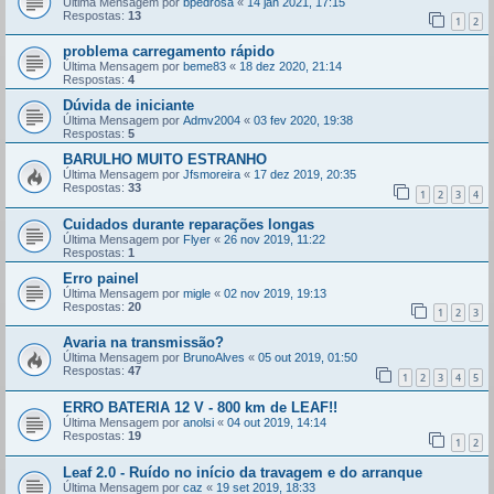
Última Mensagem por
bpedrosa
«
14 jan 2021, 17:15
Respostas:
13
1
2
problema carregamento rápido
Última Mensagem por
beme83
«
18 dez 2020, 21:14
Respostas:
4
Dúvida de iniciante
Última Mensagem por
Admv2004
«
03 fev 2020, 19:38
Respostas:
5
BARULHO MUITO ESTRANHO
Última Mensagem por
Jfsmoreira
«
17 dez 2019, 20:35
Respostas:
33
1
2
3
4
Cuidados durante reparações longas
Última Mensagem por
Flyer
«
26 nov 2019, 11:22
Respostas:
1
Erro painel
Última Mensagem por
migle
«
02 nov 2019, 19:13
Respostas:
20
1
2
3
Avaria na transmissão?
Última Mensagem por
BrunoAlves
«
05 out 2019, 01:50
Respostas:
47
1
2
3
4
5
ERRO BATERIA 12 V - 800 km de LEAF!!
Última Mensagem por
anolsi
«
04 out 2019, 14:14
Respostas:
19
1
2
Leaf 2.0 - Ruído no início da travagem e do arranque
Última Mensagem por
caz
«
19 set 2019, 18:33