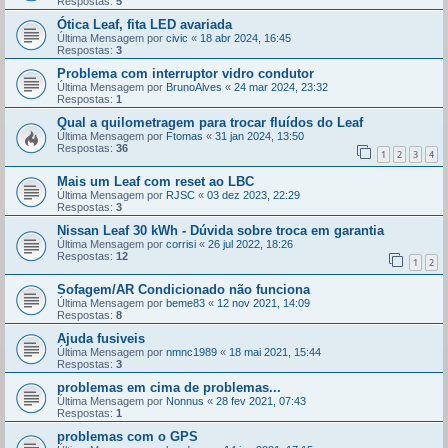
Respostas:
5
Ótica Leaf, fita LED avariada
Última Mensagem por
civic
«
18 abr 2024, 16:45
Respostas:
3
Problema com interruptor vidro condutor
Última Mensagem por
BrunoAlves
«
24 mar 2024, 23:32
Respostas:
1
Qual a quilometragem para trocar fluídos do Leaf
Última Mensagem por
Ftomas
«
31 jan 2024, 13:50
Respostas:
36
1
2
3
4
Mais um Leaf com reset ao LBC
Última Mensagem por
RJSC
«
03 dez 2023, 22:29
Respostas:
3
Nissan Leaf 30 kWh - Dúvida sobre troca em garantia
Última Mensagem por
corrisi
«
26 jul 2022, 18:26
Respostas:
12
1
2
Sofagem/AR Condicionado não funciona
Última Mensagem por
beme83
«
12 nov 2021, 14:09
Respostas:
8
Ajuda fusiveis
Última Mensagem por
nmnc1989
«
18 mai 2021, 15:44
Respostas:
3
problemas em cima de problemas...
Última Mensagem por
Nonnus
«
28 fev 2021, 07:43
Respostas:
1
problemas com o GPS