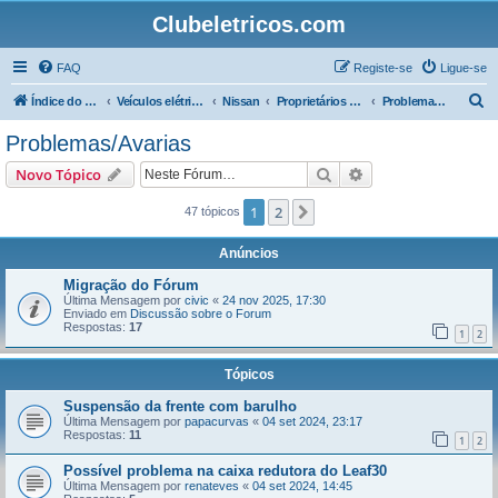
Clubeletricos.com
FAQ
Registe-se
Ligue-se
P
Índice do Fórum
Veículos elétricos e híbridos plug-in
Nissan
Proprietários do Nissan Leaf
Problemas/Avarias
e
Problemas/Avarias
s
Pesquisar
Pesquisa avançada
Novo Tópico
q
u
1
2
Próximo
47 tópicos
i
Anúncios
s
Migração do Fórum
a
Última Mensagem por
civic
«
24 nov 2025, 17:30
Enviado em
Discussão sobre o Forum
r
Respostas:
17
1
2
Tópicos
Suspensão da frente com barulho
Última Mensagem por
papacurvas
«
04 set 2024, 23:17
Respostas:
11
1
2
Possível problema na caixa redutora do Leaf30
Última Mensagem por
renateves
«
04 set 2024, 14:45