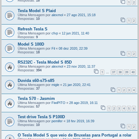
Respostas:
18
1
2
Tesla Model S Plaid
Última Mensagem por
alexmol
«
27 ago 2021, 15:18
Respostas:
10
1
2
Refresh Tesla S
Última Mensagem por
cfvp
«
12 jun 2021, 11:40
Respostas:
9
Model S 100D
Última Mensagem por
Fil
«
08 dez 2020, 22:39
Respostas:
18
1
2
RS232C - Tesla Model S 85D
Última Mensagem por
alexmol
«
23 nov 2020, 11:37
Respostas:
394
1
37
38
39
40
...
Duvida s60-s75-s85
Última Mensagem por
migle
«
21 jan 2020, 22:41
Respostas:
37
1
2
3
4
Tesla S70 - Jasmim
Última Mensagem por
FiwiPITO
«
28 ago 2019, 16:11
Respostas:
57
1
2
3
4
5
6
Test drive Tesla S P100D
Última Mensagem por
pemifer
«
18 fev 2019, 16:39
Respostas:
10
1
2
O Tesla Model S que veio de Bruxelas para Portugal a rolar