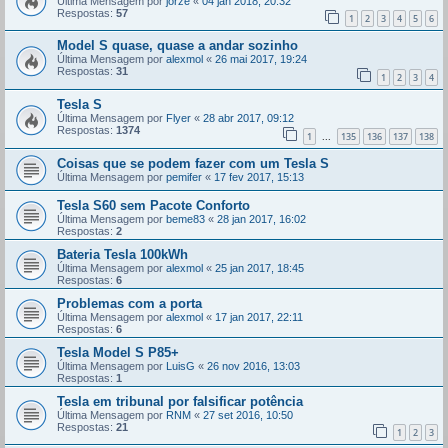
Última Mensagem por
jorze
«
04 jan 2018, 20:32
Respostas:
57
1
2
3
4
5
6
Model S quase, quase a andar sozinho
Última Mensagem por
alexmol
«
26 mai 2017, 19:24
Respostas:
31
1
2
3
4
Tesla S
Última Mensagem por
Flyer
«
28 abr 2017, 09:12
Respostas:
1374
1
135
136
137
138
...
Coisas que se podem fazer com um Tesla S
Última Mensagem por
pemifer
«
17 fev 2017, 15:13
Tesla S60 sem Pacote Conforto
Última Mensagem por
beme83
«
28 jan 2017, 16:02
Respostas:
2
Bateria Tesla 100kWh
Última Mensagem por
alexmol
«
25 jan 2017, 18:45
Respostas:
6
Problemas com a porta
Última Mensagem por
alexmol
«
17 jan 2017, 22:11
Respostas:
6
Tesla Model S P85+
Última Mensagem por
LuisG
«
26 nov 2016, 13:03
Respostas:
1
Tesla em tribunal por falsificar potência
Última Mensagem por
RNM
«
27 set 2016, 10:50
Respostas:
21
1
2
3