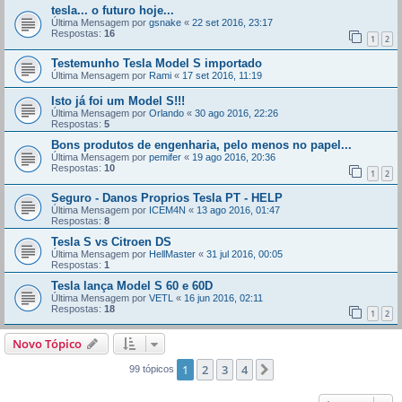
tesla... o futuro hoje...
Última Mensagem por
gsnake
«
22 set 2016, 23:17
Respostas:
16
1
2
Testemunho Tesla Model S importado
Última Mensagem por
Rami
«
17 set 2016, 11:19
Isto já foi um Model S!!!
Última Mensagem por
Orlando
«
30 ago 2016, 22:26
Respostas:
5
Bons produtos de engenharia, pelo menos no papel...
Última Mensagem por
pemifer
«
19 ago 2016, 20:36
Respostas:
10
1
2
Seguro - Danos Proprios Tesla PT - HELP
Última Mensagem por
ICEM4N
«
13 ago 2016, 01:47
Respostas:
8
Tesla S vs Citroen DS
Última Mensagem por
HellMaster
«
31 jul 2016, 00:05
Respostas:
1
Tesla lança Model S 60 e 60D
Última Mensagem por
VETL
«
16 jun 2016, 02:11
Respostas:
18
1
2
Novo Tópico
1
2
3
4
Próximo
99 tópicos