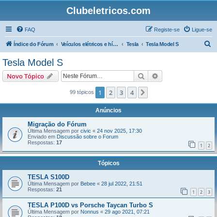
Clubeletricos.com
FAQ
Registe-se
Ligue-se
P
Índice do Fórum
Veículos elétricos e híbridos plug-in
Tesla
Tesla Model S
e
Tesla Model S
s
Pesquisar
Pesquisa avançada
Novo Tópico
q
u
1
2
3
4
Próximo
99 tópicos
i
Anúncios
s
Migração do Fórum
a
Última Mensagem por
civic
«
24 nov 2025, 17:30
Enviado em
Discussão sobre o Forum
r
Respostas:
17
1
2
Tópicos
TESLA S100D
Última Mensagem por
Bebee
«
28 jul 2022, 21:51
Respostas:
21
1
2
3
TESLA P100D vs Porsche Taycan Turbo S
Última Mensagem por
Nonnus
«
29 ago 2021, 07:21