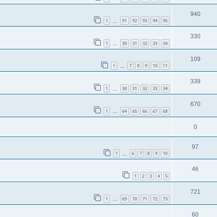
940
1
91
92
93
94
95
...
330
1
30
31
32
33
34
...
109
1
7
8
9
10
11
...
339
1
30
31
32
33
34
...
670
1
64
65
66
67
68
...
0
97
1
6
7
8
9
10
...
46
1
2
3
4
5
721
1
69
70
71
72
73
...
60