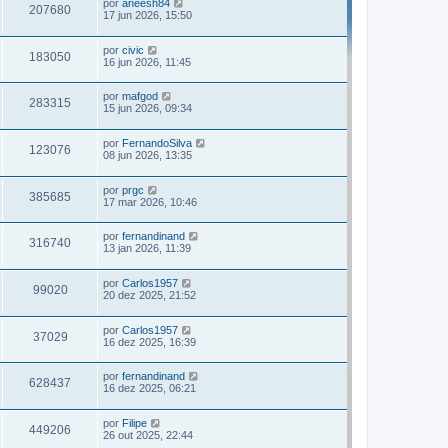
por
aneesh84
207680
17 jun 2026, 15:50
por
civic
183050
16 jun 2026, 11:45
por
mafgod
283315
15 jun 2026, 09:34
por
FernandoSilva
123076
08 jun 2026, 13:35
por
prgc
385685
17 mar 2026, 10:46
por
fernandinand
316740
13 jan 2026, 11:39
por
Carlos1957
99020
20 dez 2025, 21:52
por
Carlos1957
37029
16 dez 2025, 16:39
por
fernandinand
628437
16 dez 2025, 06:21
por
Filipe
449206
26 out 2025, 22:44