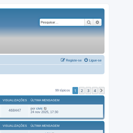
Pesquisar
Pesquisa avançad
Registe-se
Ligue-se
1
2
3
4
Próximo
99 tópicos
VISUALIZAÇÕES
ÚLTIMA MENSAGEM
por
civic
468447
24 nov 2025, 17:30
VISUALIZAÇÕES
ÚLTIMA MENSAGEM