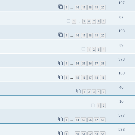
197
1
16
17
18
19
20
...
87
1
5
6
7
8
9
...
193
1
16
17
18
19
20
...
39
1
2
3
4
373
1
34
35
36
37
38
...
180
1
15
16
17
18
19
...
46
1
2
3
4
5
10
1
2
577
1
54
55
56
57
58
...
533
1
50
51
52
53
54
...