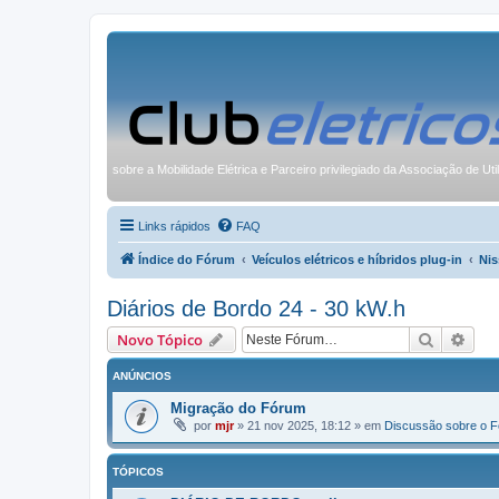
sobre a Mobilidade Elétrica e Parceiro privilegiado da Associação de Uti
Links rápidos
FAQ
Índice do Fórum
Veículos elétricos e híbridos plug-in
Nis
Diários de Bordo 24 - 30 kW.h
Pesquisa
Pesq
Novo Tópico
ANÚNCIOS
Migração do Fórum
por
mjr
»
21 nov 2025, 18:12
» em
Discussão sobre o 
TÓPICOS