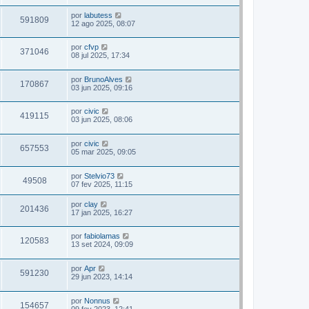
por
labutess
591809
12 ago 2025, 08:07
por
cfvp
371046
08 jul 2025, 17:34
por
BrunoAlves
170867
03 jun 2025, 09:16
por
civic
419115
03 jun 2025, 08:06
por
civic
657553
05 mar 2025, 09:05
por
Stelvio73
49508
07 fev 2025, 11:15
por
clay
201436
17 jan 2025, 16:27
por
fabiolamas
120583
13 set 2024, 09:09
por
Apr
591230
29 jun 2023, 14:14
por
Nonnus
154657
09 fev 2023, 12:41