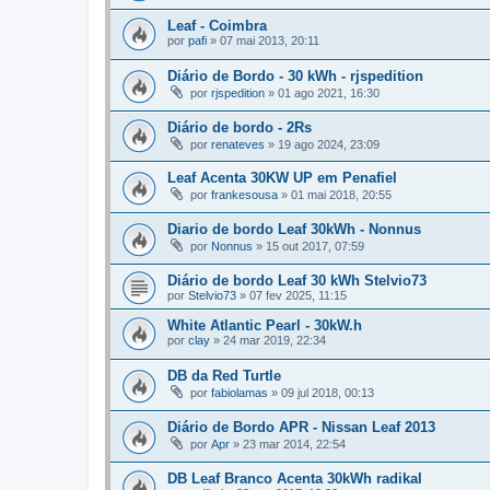
Leaf - Coimbra
por
pafi
»
07 mai 2013, 20:11
Diário de Bordo - 30 kWh - rjspedition
por
rjspedition
»
01 ago 2021, 16:30
Diário de bordo - 2Rs
por
renateves
»
19 ago 2024, 23:09
Leaf Acenta 30KW UP em Penafiel
por
frankesousa
»
01 mai 2018, 20:55
Diario de bordo Leaf 30kWh - Nonnus
por
Nonnus
»
15 out 2017, 07:59
Diário de bordo Leaf 30 kWh Stelvio73
por
Stelvio73
»
07 fev 2025, 11:15
White Atlantic Pearl - 30kW.h
por
clay
»
24 mar 2019, 22:34
DB da Red Turtle
por
fabiolamas
»
09 jul 2018, 00:13
Diário de Bordo APR - Nissan Leaf 2013
por
Apr
»
23 mar 2014, 22:54
DB Leaf Branco Acenta 30kWh radikal