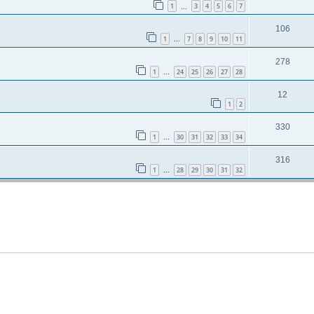
1
3
4
5
6
7
...
106
1
7
8
9
10
11
...
278
1
24
25
26
27
28
...
12
1
2
330
1
30
31
32
33
34
...
316
1
28
29
30
31
32
...