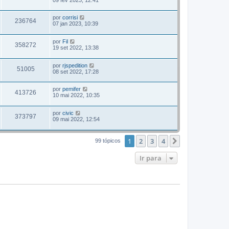
por
corrisi
236764
07 jan 2023, 10:39
por
Fil
358272
19 set 2022, 13:38
por
rjspedition
51005
08 set 2022, 17:28
por
pemifer
413726
10 mai 2022, 10:35
por
civic
373797
09 mai 2022, 12:54
1
2
3
4
Próximo
99 tópicos
Ir para