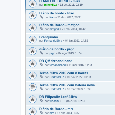
DIÁRIO DE BORDO - mike
por
mikexilva
»
12 set 2011, 02:19
Diário de bordo - lifao
por
lifao
»
21 dez 2017, 20:35
Diário de Bordo - mafgod
por
mafgod
»
21 mai 2014, 10:42
Branquinho
por
FernandoSilva
»
04 jan 2021, 14:52
diário de bordo - prgc
por
prgc
»
02 ago 2013, 18:52
DB QM fernandinand
por
fernandinand
»
11 mai 2016, 11:33
Tekna 30Kw 2016 com 8 barras
por
Carlos1957
»
09 nov 2022, 01:33
Tekna 30Kw 2016 com bateria nova
por
Carlos1957
»
18 mar 2023, 13:30
DB Filipeoliv Leaf 24Kw
por
filipeoliv
»
15 jan 2018, 18:51
Diário de Bordo - mrr
por
mrr
»
17 abr 2014, 13:53