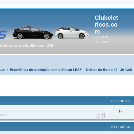
Clubelet
ricos.co
m
Fórum de
discussão
lizadores de Veículos Elétricos - UVE
san
Experiência de condução com o Nissan LEAF
Diários de Bordo 24 - 30 kW.h
r
uisa avançada
RESPOSTAS
17
Forum
1
2
RESPOSTAS