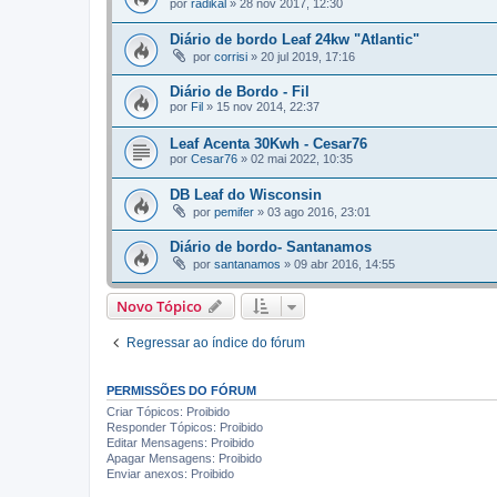
por
radikal
»
28 nov 2017, 12:30
Diário de bordo Leaf 24kw "Atlantic"
por
corrisi
»
20 jul 2019, 17:16
Diário de Bordo - Fil
por
Fil
»
15 nov 2014, 22:37
Leaf Acenta 30Kwh - Cesar76
por
Cesar76
»
02 mai 2022, 10:35
DB Leaf do Wisconsin
por
pemifer
»
03 ago 2016, 23:01
Diário de bordo- Santanamos
por
santanamos
»
09 abr 2016, 14:55
Novo Tópico
Regressar ao índice do fórum
PERMISSÕES DO FÓRUM
Criar Tópicos: Proibido
Responder Tópicos: Proibido
Editar Mensagens: Proibido
Apagar Mensagens: Proibido
Enviar anexos: Proibido