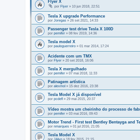
Flyer X
por
Flyer
»
10 jun 2018, 22:51
Tesla X upgrade Performance
por
Joregas
»
26 set 2021, 14:33
Passenger test drive Tesla X 100D
por
pemifer
»
08 fev 2019, 14:36
Tesla model X
por
pauloguerreiro
»
01 mar 2014, 17:24
Acidente com um TMX
por
Flyer
»
20 set 2018, 16:06
Tesla X mergulhado
por
pemifer
»
07 mai 2018, 11:33
Patinagem artística
por
alexmol
»
15 dez 2016, 23:38
Tesla Model X já disponível
por
pcdefl
»
29 mai 2015, 20:37
Vídeo mostra um cheirinho do processo de fab
por
pemifer
»
03 mai 2016, 09:43
Motor Trend - First test Bentley Bentayga and T
por
nmarques
»
01 jul 2016, 21:05
Tesla Model X
por
JAlvo
»
18 fev 2015, 21:15