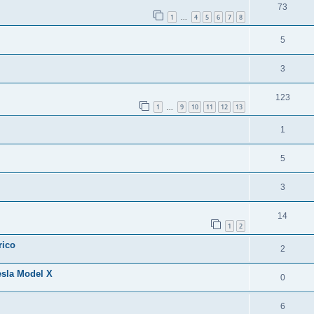
73
1
4
5
6
7
8
...
5
3
123
1
9
10
11
12
13
...
1
5
3
14
1
2
rico
2
esla Model X
0
6