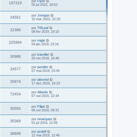
por
Flyer
197319
05 jul 2022, 18:52
por
Joregas
34561
10 mar 2022, 22:20
por
TRLeaf
32366
08 fev 2019, 19:10
por
migle
225994
04 jan 2019, 23:16
por
traveller
30988
20 set 2018, 16:46
por
pemifer
34577
07 mai 2018, 23:44
por
alexmol
35974
17 dez 2016, 16:23
por
Atlantis
72454
07 out 2016, 22:34
por
Filipe
30093
06 set 2016, 09:31
por
nmarques
30368
01 jul 2016, 21:05
por
pcdefl
38699
12 mai 2015, 12:46