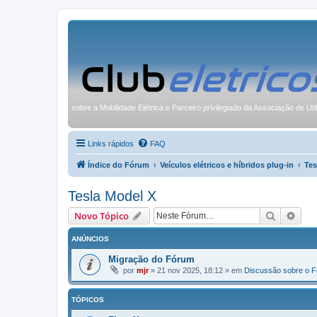
sobre a Mobilidade Elétrica e Parceiro privilegiado da Associação de Uti
Links rápidos
FAQ
Índice do Fórum
Veículos elétricos e híbridos plug-in
Tes
Tesla Model X
Pesquisa
Pesq
Novo Tópico
ANÚNCIOS
Migração do Fórum
por
mjr
»
21 nov 2025, 18:12
» em
Discussão sobre o 
TÓPICOS