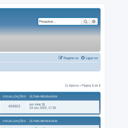
Pesquisar
Pesquisa avançad
Registe-se
Ligue-se
11 tópicos • Página
1
de
1
VISUALIZAÇÕES
ÚLTIMA MENSAGEM
por
civic
469903
24 nov 2025, 17:30
VISUALIZAÇÕES
ÚLTIMA MENSAGEM