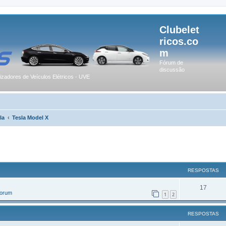
Clubelet
ricos.co
m
Fórum de
discussão
lizadores de Veículos Elétricos - UVE
la
Tesla Model X
r
uisa avançada
RESPOSTAS
17
Forum
1
2
RESPOSTAS