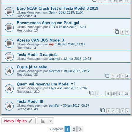
1
8
9
10
11
...
Euro NCAP Crash Test of Tesla Model 3 2019
Última Mensagem por
Spin
«
05 jul 2019, 11:54
Respostas:
4
Encomendas Abertas em Portugal
Última Mensagem por
LFN
«
16 dez 2018, 15:54
Respostas:
13
1
2
Acesso CAN BUS Model 3
Última Mensagem por
mjr
«
16 dez 2018, 11:03
Respostas:
3
Tesla Model 3 na pista
Última Mensagem por
alexmol
«
12 mar 2018, 10:23
O que já se sabe
Última Mensagem por
alexmol
«
10 jun 2017, 21:12
Respostas:
33
1
2
3
4
Quem vai reservar um Model ≡?
Última Mensagem por
Flyer
«
26 mar 2017, 22:07
Respostas:
210
1
19
20
21
22
...
Tesla Model III
Última Mensagem por
pemifer
«
30 jan 2017, 09:57
Respostas:
49
1
2
3
4
5
Novo Tópico
1
2
Próximo
30 tópicos