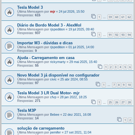
Tesla Model 3
Última Mensagem por
mjr
«
24 jul 2026, 15:50
Respostas:
615
1
59
60
61
62
...
Diário de Bordo Model 3 - AlexMol
Última Mensagem por
rjspedition
«
19 jul 2025, 09:40
Respostas:
937
1
91
92
93
94
...
Importar M3 - dúvidas e dicas
Última Mensagem por
rjspedition
«
01 jul 2025, 14:00
Respostas:
9
Ajuda - Carregamento em casa
Última Mensagem por
rickymarty
«
29 mai 2025, 15:40
Respostas:
55
1
2
3
4
5
6
Novo Model 3 já disponível no configurador
Última Mensagem por
civic
«
25 abr 2024, 08:55
Respostas:
97
1
7
8
9
10
...
Tesla Model 3 LR Dual Motor- mjr
Última Mensagem por
cfvp
«
28 jan 2022, 18:25
Respostas:
271
1
25
26
27
28
...
Tesla M3P
Última Mensagem por
Bebee
«
22 dez 2021, 16:08
Respostas:
14
1
2
solução de carregamento
Última Mensagem por
pemifer
«
27 set 2021, 11:04