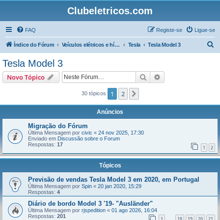
Clubeletricos.com
FAQ
Registe-se
Ligue-se
P
Índice do Fórum
Veículos elétricos e híbridos plug-in
Tesla
Tesla Model 3
e
Tesla Model 3
s
Pesquisar
Pesquisa avançada
Novo Tópico
q
u
1
2
Próximo
30 tópicos
i
Anúncios
s
Migração do Fórum
a
Última Mensagem por
civic
«
24 nov 2025, 17:30
Enviado em
Discussão sobre o Forum
r
Respostas:
17
1
2
Tópicos
Previsão de vendas Tesla Model 3 em 2020, em Portugal
Última Mensagem por
Spin
«
20 jan 2020, 15:29
Respostas:
4
Diário de bordo Model 3 '19- "Ausländer"
Última Mensagem por
rjspedition
«
01 ago 2026, 16:04
Respostas:
201
1
18
19
20
21
...