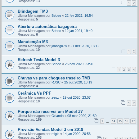
Respostas:
13
1
2
Blindagem TM3
Última Mensagem por
Bebee
«
22 fev 2021, 16:54
Respostas:
5
Abertura automática bagageira
Última Mensagem por
Bebee
«
12 jan 2021, 19:40
Respostas:
6
Manutenção M3
Última Mensagem por
joaofigu78
«
21 dez 2020, 13:12
Respostas:
10
1
2
Refresh Tesla Model 3
Última Mensagem por
Bebee
«
26 nov 2020, 23:31
Respostas:
32
1
2
3
4
Chuvas vs para choques traseiro TM3
Última Mensagem por
RJSC
«
25 out 2020, 13:19
Respostas:
4
Cerâmica Vs PPF
Última Mensagem por
zeuz
«
19 out 2020, 23:07
Respostas:
10
1
2
Porque não reservei um Model 3?
Última Mensagem por
Orlando
«
08 mar 2020, 21:50
Respostas:
169
1
14
15
16
17
...
Previsão Vendas Model 3 em 2019
Última Mensagem por
migle
«
14 jan 2020, 20:56
Respostas:
103