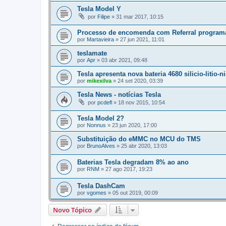
Tesla Model Y
por
Filipe
»
31 mar 2017, 10:15
Processo de encomenda com Referral programa 
por
Martavieira
»
27 jun 2021, 11:01
teslamate
por
Apr
»
03 abr 2021, 09:48
Tesla apresenta nova bateria 4680 silicio-litio-ni
por
mikexilva
»
24 set 2020, 03:39
Tesla News - notícias Tesla
por
pcdefl
»
18 nov 2015, 10:54
Tesla Model 2?
por
Nonnus
»
23 jun 2020, 17:00
Substituição do eMMC no MCU do TMS
por
BrunoAlves
»
25 abr 2020, 13:03
Baterias Tesla degradam 8% ao ano
por
RNM
»
27 ago 2017, 19:23
Tesla DashCam
por
vgomes
»
05 out 2019, 00:09
Novo Tópico