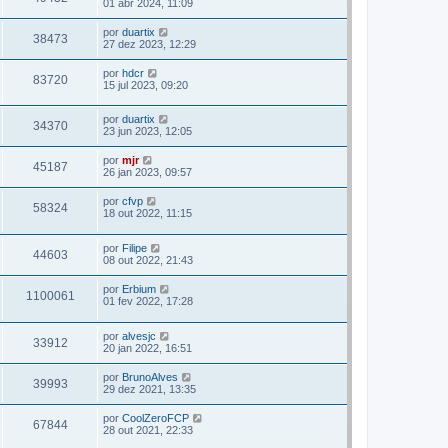
01 abr 2024, 11:09
por
duartix
38473
27 dez 2023, 12:29
por
hdcr
83720
15 jul 2023, 09:20
por
duartix
34370
23 jun 2023, 12:05
por
mjr
45187
26 jan 2023, 09:57
por
cfvp
58324
18 out 2022, 11:15
por
Filipe
44603
08 out 2022, 21:43
por
Erbium
1100061
01 fev 2022, 17:28
por
alvesjc
33912
20 jan 2022, 16:51
por
BrunoAlves
39993
29 dez 2021, 13:35
por
CoolZeroFCP
67844
28 out 2021, 22:33