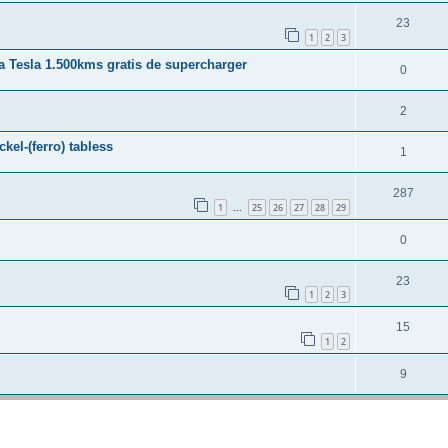
23
1
2
3
Tesla 1.500kms gratis de supercharger
0
2
ckel-(ferro) tabless
1
287
1
25
26
27
28
29
...
0
23
1
2
3
15
1
2
9