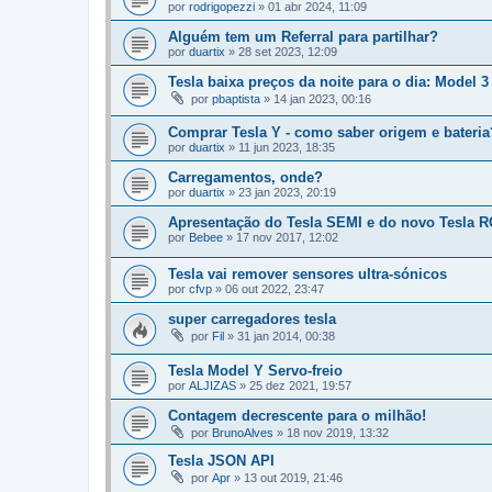
por
rodrigopezzi
»
01 abr 2024, 11:09
Alguém tem um Referral para partilhar?
por
duartix
»
28 set 2023, 12:09
Tesla baixa preços da noite para o dia: Model 
por
pbaptista
»
14 jan 2023, 00:16
Comprar Tesla Y - como saber origem e bateria
por
duartix
»
11 jun 2023, 18:35
Carregamentos, onde?
por
duartix
»
23 jan 2023, 20:19
Apresentação do Tesla SEMI e do novo Tesla
por
Bebee
»
17 nov 2017, 12:02
Tesla vai remover sensores ultra-sónicos
por
cfvp
»
06 out 2022, 23:47
super carregadores tesla
por
Fil
»
31 jan 2014, 00:38
Tesla Model Y Servo-freio
por
ALJIZAS
»
25 dez 2021, 19:57
Contagem decrescente para o milhão!
por
BrunoAlves
»
18 nov 2019, 13:32
Tesla JSON API
por
Apr
»
13 out 2019, 21:46