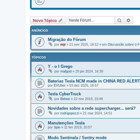
Pesquisa
Pesq
Novo Tópico
ANÚNCIOS
Migração do Fórum
por
mjr
»
21 nov 2025, 18:12
» em
Discussão sobre o 
TÓPICOS
Y - o I Grego
por
mafgod
»
29 jan 2024, 16:38
Baterias Tesla NCM made in CHINA RED ALE
por
EVUber
»
03 dez 2025, 18:57
Tesla CyberTruck
por
Bebee
»
22 nov 2019, 10:49
Novidades sobre a rede supercharger... será?
por
rodrigopezzi
»
21 mar 2024, 14:51
Manutenções Tesla
por
Spin
»
11 fev 2019, 20:57
Modo Sentinela / Sentry mode