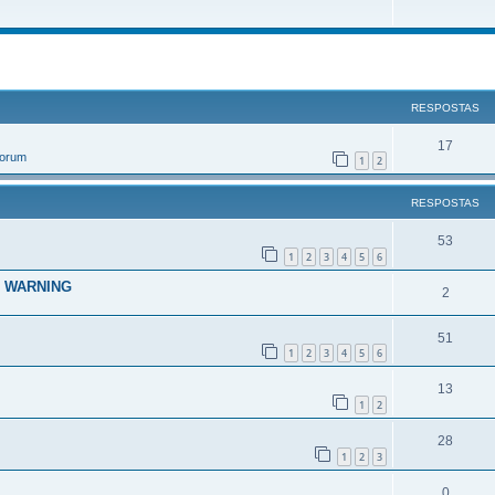
r
uisa avançada
RESPOSTAS
17
Forum
1
2
RESPOSTAS
53
1
2
3
4
5
6
RT WARNING
2
51
1
2
3
4
5
6
13
1
2
28
1
2
3
0