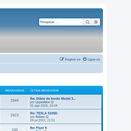
Pesquisar
Pesquisa avançad
Registe-se
Ligue-se
MENSAGENS
ÚLTIMA MENSAGEM
Re: Diário de bordo Model 3...
2949
V
por
rjspedition
e
01 ago 2026, 16:04
j
a
Re: TESLA S100D
2923
a
V
por
Bebee
ú
e
28 jul 2022, 21:51
l
j
t
a
Re: Flyer X
246
i
a
V