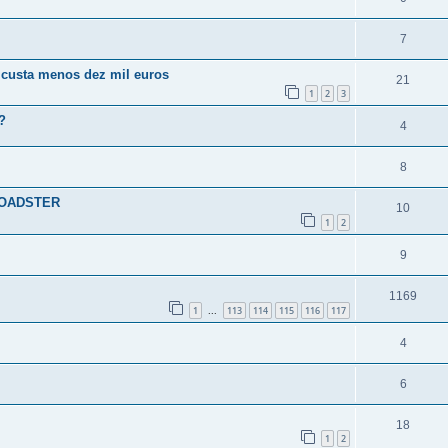
7
3 custa menos dez mil euros
21
1
2
3
?
4
8
 ROADSTER
10
1
2
9
1169
1
113
114
115
116
117
...
4
6
18
1
2