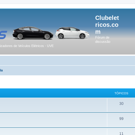
Clubelet
ricos.co
m
Fórum de
discussão
lizadores de Veículos Elétricos - UVE
la
TÓPICOS
30
99
11