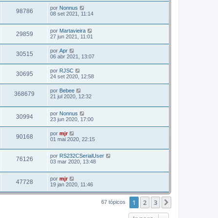
por
Nonnus
98786
08 set 2021, 11:14
por
Martavieira
29859
27 jun 2021, 11:01
por
Apr
30515
06 abr 2021, 13:07
por
RJSC
30695
24 set 2020, 12:58
por
Bebee
368679
21 jul 2020, 12:32
por
Nonnus
30994
23 jun 2020, 17:00
por
mjr
90168
01 mai 2020, 22:15
por
RS232CSerialUser
76126
03 mar 2020, 13:48
por
mjr
47728
19 jan 2020, 11:46
1
2
3
Próximo
67 tópicos