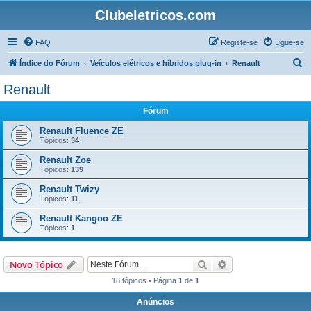
Clubeletricos.com
FAQ
Registe-se
Ligue-se
P
Índice do Fórum
Veículos elétricos e híbridos plug-in
Renault
e
Renault
s
Fórum
q
u
Renault Fluence ZE
Tópicos:
34
i
Renault Zoe
s
Tópicos:
139
a
Renault Twizy
r
Tópicos:
11
Renault Kangoo ZE
Tópicos:
1
Pesquisar
Pesquisa avançada
Novo Tópico
18 tópicos • Página
1
de
1
Anúncios