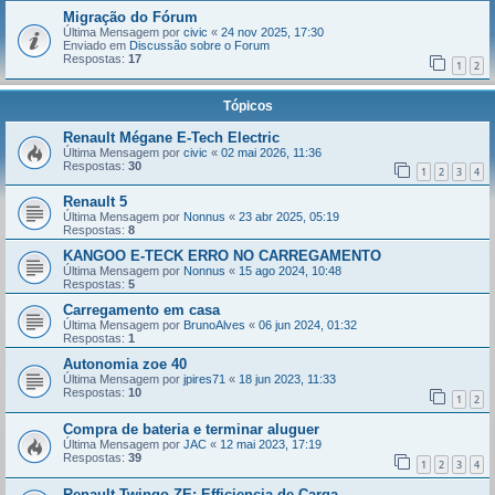
Migração do Fórum
Última Mensagem por
civic
«
24 nov 2025, 17:30
Enviado em
Discussão sobre o Forum
Respostas:
17
1
2
Tópicos
Renault Mégane E-Tech Electric
Última Mensagem por
civic
«
02 mai 2026, 11:36
Respostas:
30
1
2
3
4
Renault 5
Última Mensagem por
Nonnus
«
23 abr 2025, 05:19
Respostas:
8
KANGOO E-TECK ERRO NO CARREGAMENTO
Última Mensagem por
Nonnus
«
15 ago 2024, 10:48
Respostas:
5
Carregamento em casa
Última Mensagem por
BrunoAlves
«
06 jun 2024, 01:32
Respostas:
1
Autonomia zoe 40
Última Mensagem por
jpires71
«
18 jun 2023, 11:33
Respostas:
10
1
2
Compra de bateria e terminar aluguer
Última Mensagem por
JAC
«
12 mai 2023, 17:19
Respostas:
39
1
2
3
4
Renault Twingo ZE: Efficiencia de Carga