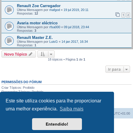
Renault Zoe Carregador
Última Mensagem por
mafgod
«
19 jul 2019, 20:11
Respostas:
12
1
2
Avaria motor eléctrico
Última Mensagem por
rfsa000
«
09 jul 2018, 23:44
Respostas:
3
Renault Master Z.E.
Última Mensagem por
LuisG
«
14 jan 2017, 16:34
Respostas:
1
Novo Tópico
18 tópicos • Página
1
de
1
Ir para
PERMISSÕES DO FÓRUM
Criar Tópicos: Proibido
Responder Tópicos: Proibido
Editar Mensagens: Proibido
Este site utiliza cookies para lhe proporcionar
Apagar Mensagens: Proibido
Enviar anexos: Proibido
uma melhor experiência.
Saiba mais
Índice do Fórum
O Fuso Horário do Fórum é
UTC+01:00
Entendido!
Desenvolvido por
phpBB
® Forum Software © phpBB Limited
Traduzido por:
phpBB Portugal