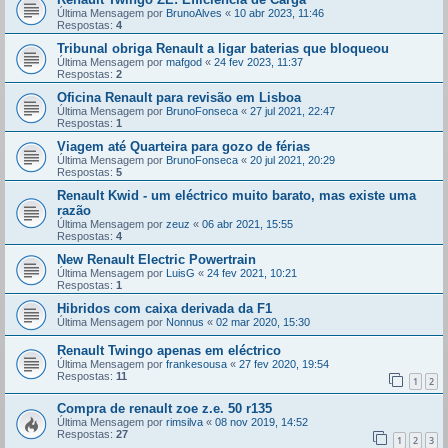
Última Mensagem por
BrunoAlves
«
10 abr 2023, 11:46
Respostas:
4
Tribunal obriga Renault a ligar baterias que bloqueou
Última Mensagem por
mafgod
«
24 fev 2023, 11:37
Respostas:
2
Oficina Renault para revisão em Lisboa
Última Mensagem por
BrunoFonseca
«
27 jul 2021, 22:47
Respostas:
1
Viagem até Quarteira para gozo de férias
Última Mensagem por
BrunoFonseca
«
20 jul 2021, 20:29
Respostas:
5
Renault Kwid - um eléctrico muito barato, mas existe uma
razão
Última Mensagem por
zeuz
«
06 abr 2021, 15:55
Respostas:
4
New Renault Electric Powertrain
Última Mensagem por
LuisG
«
24 fev 2021, 10:21
Respostas:
1
Hibridos com caixa derivada da F1
Última Mensagem por
Nonnus
«
02 mar 2020, 15:30
Renault Twingo apenas em eléctrico
Última Mensagem por
frankesousa
«
27 fev 2020, 19:54
Respostas:
11
1
2
Compra de renault zoe z.e. 50 r135
Última Mensagem por
rimsilva
«
08 nov 2019, 14:52
Respostas:
27
1
2
3