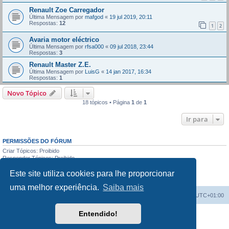
Renault Zoe Carregador
Última Mensagem por
mafgod
«
19 jul 2019, 20:11
Respostas:
12
1
2
Avaria motor eléctrico
Última Mensagem por
rfsa000
«
09 jul 2018, 23:44
Respostas:
3
Renault Master Z.E.
Última Mensagem por
LuisG
«
14 jan 2017, 16:34
Respostas:
1
Novo Tópico
18 tópicos • Página
1
de
1
Ir para
PERMISSÕES DO FÓRUM
Criar Tópicos: Proibido
Responder Tópicos: Proibido
Editar Mensagens: Proibido
Este site utiliza cookies para lhe proporcionar
Apagar Mensagens: Proibido
Enviar anexos: Proibido
uma melhor experiência.
Saiba mais
Índice do Fórum
O Fuso Horário do Fórum é
UTC+01:00
Entendido!
Desenvolvido por
phpBB
® Forum Software © phpBB Limited
Traduzido por:
phpBB Portugal