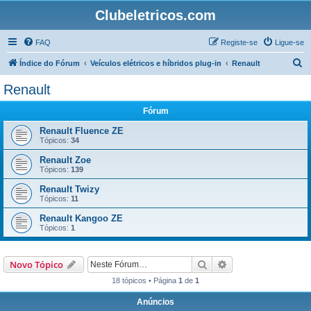
Clubeletricos.com
FAQ
Registe-se
Ligue-se
P
Índice do Fórum
Veículos elétricos e híbridos plug-in
Renault
e
Renault
s
Fórum
q
u
Renault Fluence ZE
Tópicos:
34
i
Renault Zoe
s
Tópicos:
139
a
Renault Twizy
r
Tópicos:
11
Renault Kangoo ZE
Tópicos:
1
Pesquisar
Pesquisa avançada
Novo Tópico
18 tópicos • Página
1
de
1
Anúncios