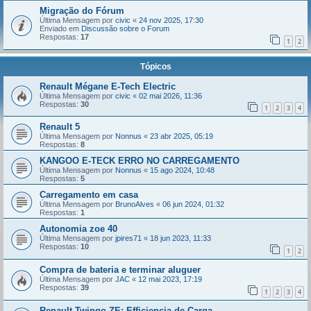
Migração do Fórum
Última Mensagem por
civic
«
24 nov 2025, 17:30
Enviado em
Discussão sobre o Forum
Respostas:
17
1
2
Tópicos
Renault Mégane E-Tech Electric
Última Mensagem por
civic
«
02 mai 2026, 11:36
Respostas:
30
1
2
3
4
Renault 5
Última Mensagem por
Nonnus
«
23 abr 2025, 05:19
Respostas:
8
KANGOO E-TECK ERRO NO CARREGAMENTO
Última Mensagem por
Nonnus
«
15 ago 2024, 10:48
Respostas:
5
Carregamento em casa
Última Mensagem por
BrunoAlves
«
06 jun 2024, 01:32
Respostas:
1
Autonomia zoe 40
Última Mensagem por
jpires71
«
18 jun 2023, 11:33
Respostas:
10
1
2
Compra de bateria e terminar aluguer
Última Mensagem por
JAC
«
12 mai 2023, 17:19
Respostas:
39
1
2
3
4
Renault Twingo ZE: Efficiencia de Carga