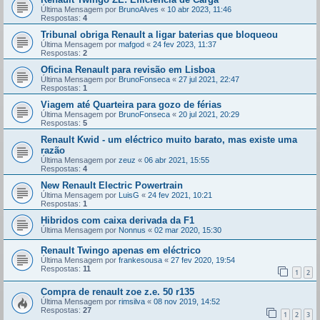
Última Mensagem por
BrunoAlves
«
10 abr 2023, 11:46
Respostas:
4
Tribunal obriga Renault a ligar baterias que bloqueou
Última Mensagem por
mafgod
«
24 fev 2023, 11:37
Respostas:
2
Oficina Renault para revisão em Lisboa
Última Mensagem por
BrunoFonseca
«
27 jul 2021, 22:47
Respostas:
1
Viagem até Quarteira para gozo de férias
Última Mensagem por
BrunoFonseca
«
20 jul 2021, 20:29
Respostas:
5
Renault Kwid - um eléctrico muito barato, mas existe uma
razão
Última Mensagem por
zeuz
«
06 abr 2021, 15:55
Respostas:
4
New Renault Electric Powertrain
Última Mensagem por
LuisG
«
24 fev 2021, 10:21
Respostas:
1
Hibridos com caixa derivada da F1
Última Mensagem por
Nonnus
«
02 mar 2020, 15:30
Renault Twingo apenas em eléctrico
Última Mensagem por
frankesousa
«
27 fev 2020, 19:54
Respostas:
11
1
2
Compra de renault zoe z.e. 50 r135
Última Mensagem por
rimsilva
«
08 nov 2019, 14:52
Respostas:
27
1
2
3