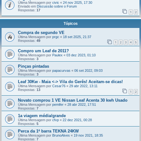
Última Mensagem por
civic
«
24 nov 2025, 17:30
Enviado em
Discussão sobre o Forum
Respostas:
17
1
2
Tópicos
Compra de segundo VE
Última Mensagem por
prgc
«
18 set 2025, 21:37
Respostas:
49
1
2
3
4
5
Compro um Leaf de 2011?
Última Mensagem por
Paulex
«
03 dez 2023, 01:10
Respostas:
3
Pinças pintadas
Última Mensagem por
papacurvas
«
06 set 2022, 09:03
Respostas:
3
Leaf 30Kw - Maia <-> Vila do Gerês! Aceitam-se dicas!
Última Mensagem por
Cesar76
«
29 abr 2022, 13:11
Respostas:
13
1
2
Novato comprou 1 VE Nissan Leaf Acenta 30 kwh Usado
Última Mensagem por
pemifer
«
28 abr 2022, 17:51
Respostas:
7
1a viagem média/grande
Última Mensagem por
cfvp
«
22 dez 2021, 00:28
Respostas:
5
Perca da 1ª barra TEKNA 24KW
Última Mensagem por
BrunoAlves
«
19 nov 2021, 18:35
Respostas:
7