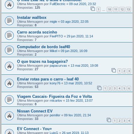
Última Mensagem por
FullElectric
«
09 out 2020, 23:32
Respostas:
125
1
10
11
12
13
...
Instalar wallbox
Última Mensagem por
migle
«
03 ago 2020, 22:05
Respostas:
8
Carro acorda sozinho
Última Mensagem por
FiwiPITO
«
29 jun 2020, 11:14
Respostas:
7
Computador de bordo leaf40
Última Mensagem por
Mikel
«
09 jun 2020, 16:09
Respostas:
2
O que trazes na bagageira?
Última Mensagem por
papacurvas
«
13 mai 2020, 19:08
Respostas:
27
1
2
3
Enviar rotas para o carro - leaf 40
Última Mensagem por
kony76
«
13 mar 2020, 10:52
Respostas:
53
1
2
3
4
5
6
Viagem Cascais- Figueira da Foz e Volta
Última Mensagem por
rnlcarlov
«
15 fev 2020, 13:07
Respostas:
8
Nissan Connect EV
Última Mensagem por
pemifer
«
09 fev 2020, 21:34
Respostas:
33
1
2
3
4
EV Connect - You+
Última Mensagem por
LuisG
«
26 set 2019, 11:13