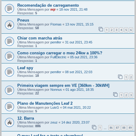
Recomendação de carregamento
Última Mensagem por
mjr
«
18 nov 2021, 21:48
Respostas:
5
Pneus
Última Mensagem por
Ftomas
«
13 nov 2021, 15:15
Respostas:
58
1
2
3
4
5
6
Chiar com marcha atrás
Última Mensagem por
pemifer
«
31 out 2021, 23:45
Respostas:
1
Como consigo carregar o meu 24kw a 100%?
Última Mensagem por
FullElectric
«
05 out 2021, 23:36
Respostas:
1
Leaf spy
Última Mensagem por
pemifer
«
08 set 2021, 22:03
Respostas:
18
1
2
Primeira viagem sempre em VE [360km - 30kWH]
Última Mensagem por
Nonnus
«
01 ago 2021, 18:35
Respostas:
22
1
2
3
Plano de Manutenções Leaf 2
Última Mensagem por
LuisG
«
04 mai 2021, 20:22
Respostas:
5
12. Barra
Última Mensagem por
zeuz
«
14 dez 2020, 23:07
Respostas:
886
1
86
87
88
89
...
O meu Leaf fez o teste e chumbou!