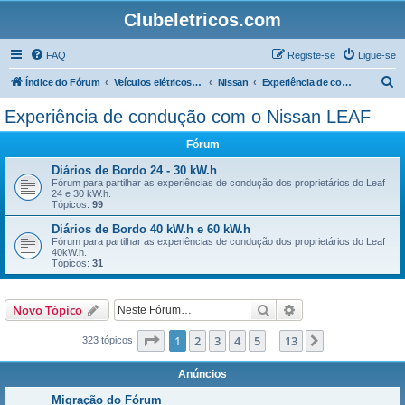
Clubeletricos.com
FAQ
Registe-se
Ligue-se
P
Índice do Fórum
Veículos elétricos e híbridos plug-in
Nissan
Experiência de condução com o Nissan LEAF
e
Experiência de condução com o Nissan LEAF
s
Fórum
q
u
Diários de Bordo 24 - 30 kW.h
Fórum para partilhar as experiências de condução dos proprietários do Leaf
i
24 e 30 kW.h.
Tópicos:
99
s
Diários de Bordo 40 kW.h e 60 kW.h
a
Fórum para partilhar as experiências de condução dos proprietários do Leaf
40kW.h.
r
Tópicos:
31
Pesquisar
Pesquisa avançada
Novo Tópico
Página
1
de
13
1
2
3
4
5
13
Próximo
323 tópicos
...
Anúncios
Migração do Fórum