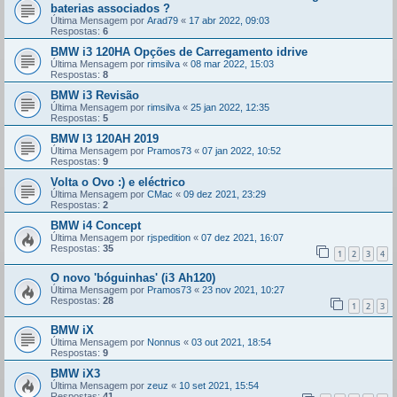
baterias associados ?
Última Mensagem por
Arad79
«
17 abr 2022, 09:03
Respostas:
6
BMW i3 120HA Opções de Carregamento idrive
Última Mensagem por
rimsilva
«
08 mar 2022, 15:03
Respostas:
8
BMW i3 Revisão
Última Mensagem por
rimsilva
«
25 jan 2022, 12:35
Respostas:
5
BMW I3 120AH 2019
Última Mensagem por
Pramos73
«
07 jan 2022, 10:52
Respostas:
9
Volta o Ovo :) e eléctrico
Última Mensagem por
CMac
«
09 dez 2021, 23:29
Respostas:
2
BMW i4 Concept
Última Mensagem por
rjspedition
«
07 dez 2021, 16:07
Respostas:
35
1
2
3
4
O novo 'bóguinhas' (i3 Ah120)
Última Mensagem por
Pramos73
«
23 nov 2021, 10:27
Respostas:
28
1
2
3
BMW iX
Última Mensagem por
Nonnus
«
03 out 2021, 18:54
Respostas:
9
BMW iX3
Última Mensagem por
zeuz
«
10 set 2021, 15:54
Respostas:
41