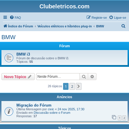
Clubeletricos.com
FAQ
Registe-se
Ligue-se
P
Índice do Fórum
Veículos elétricos e híbridos plug-in
BMW
e
BMW
s
Fórum
q
u
BMW i3
Fórum de discussão sobre o BMW i3.
i
Tópicos:
55
s
a
Pesquisar
Pesquisa avançada
Novo Tópico
r
1
2
Próximo
26 tópicos
Anúncios
Migração do Fórum
Última Mensagem por
civic
«
24 nov 2025, 17:30
Enviado em
Discussão sobre o Forum
Respostas:
17
1
2
Tópicos