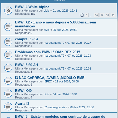
BMW i4 White Alpine
Última Mensagem por
civic
«
01 ago 2026, 19:41
Respostas:
189
1
16
17
18
19
...
BMW iX2 - 1 ano e meio depois e 53000kms...sem
manutenção
Última Mensagem por
civic
«
05 dez 2025, 08:50
Respostas:
5
compra i3 - 94
Última Mensagem por
marcoantonio72
«
07 out 2025, 09:27
Respostas:
4
Problemas com BMW i3 60Ah REX 2015
Última Mensagem por
marcoantonio72
«
07 fev 2025, 11:03
Respostas:
3
BMW i3 60 AH
Última Mensagem por
marcoantonio72
«
07 fev 2025, 10:31
Respostas:
3
I3 NÃO CARREGA, AVARIA ,MODULO EME
Última Mensagem por
I3REX
«
21 out 2024, 00:08
Respostas:
9
BMW IX40
Última Mensagem por
civic
«
04 mar 2024, 18:51
Respostas:
4
Avaria I3
Última Mensagem por
82nunomiguelsilva
«
09 fev 2024, 13:30
Respostas:
2
BMW i3 - Existem modelos com contrato de aluguer de