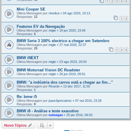
1
2
3
4
5
Mini Cooper SE
Última Mensagem por
rimsilva
«
04 ago 2020, 10:13
Respostas:
12
1
2
Features EV da Navegação
Última Mensagem por
migle
«
19 jun 2020, 23:09
Respostas:
5
BMW Serie 3 100% electrico a chegar em Setembro
Última Mensagem por
migle
«
27 mai 2020, 22:37
Respostas:
25
1
2
3
BMW iNEXT
Última Mensagem por
migle
«
23 ago 2019, 20:03
BMW Motorrad Vision DC Roadster
Última Mensagem por
migle
«
26 jun 2019, 09:51
BMW: "a indústria dos carros está a chegar ao fim..."
Última Mensagem por
Ricardo
«
13 dez 2017, 11:55
Respostas:
1
Re: bmw i5
Última Mensagem por
joaocfgoncalves
«
07 out 2016, 23:28
Respostas:
8
BMW i8 - Análise e teste exaustivo
Última Mensagem por
ruimegas
«
25 jan 2016, 09:03
Novo Tópico