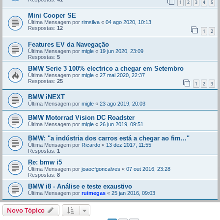
1
2
3
4
5
Mini Cooper SE
Última Mensagem por
rimsilva
«
04 ago 2020, 10:13
Respostas:
12
1
2
Features EV da Navegação
Última Mensagem por
migle
«
19 jun 2020, 23:09
Respostas:
5
BMW Serie 3 100% electrico a chegar em Setembro
Última Mensagem por
migle
«
27 mai 2020, 22:37
Respostas:
25
1
2
3
BMW iNEXT
Última Mensagem por
migle
«
23 ago 2019, 20:03
BMW Motorrad Vision DC Roadster
Última Mensagem por
migle
«
26 jun 2019, 09:51
BMW: "a indústria dos carros está a chegar ao fim..."
Última Mensagem por
Ricardo
«
13 dez 2017, 11:55
Respostas:
1
Re: bmw i5
Última Mensagem por
joaocfgoncalves
«
07 out 2016, 23:28
Respostas:
8
BMW i8 - Análise e teste exaustivo
Última Mensagem por
ruimegas
«
25 jan 2016, 09:03
Novo Tópico