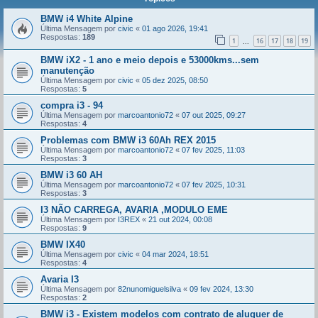
BMW i4 White Alpine
Última Mensagem por
civic
«
01 ago 2026, 19:41
Respostas:
189
1
16
17
18
19
...
BMW iX2 - 1 ano e meio depois e 53000kms...sem
manutenção
Última Mensagem por
civic
«
05 dez 2025, 08:50
Respostas:
5
compra i3 - 94
Última Mensagem por
marcoantonio72
«
07 out 2025, 09:27
Respostas:
4
Problemas com BMW i3 60Ah REX 2015
Última Mensagem por
marcoantonio72
«
07 fev 2025, 11:03
Respostas:
3
BMW i3 60 AH
Última Mensagem por
marcoantonio72
«
07 fev 2025, 10:31
Respostas:
3
I3 NÃO CARREGA, AVARIA ,MODULO EME
Última Mensagem por
I3REX
«
21 out 2024, 00:08
Respostas:
9
BMW IX40
Última Mensagem por
civic
«
04 mar 2024, 18:51
Respostas:
4
Avaria I3
Última Mensagem por
82nunomiguelsilva
«
09 fev 2024, 13:30
Respostas:
2
BMW i3 - Existem modelos com contrato de aluguer de