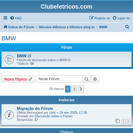
Clubeletricos.com
FAQ
Registe-se
Ligue-se
P
Índice do Fórum
Veículos elétricos e híbridos plug-in
BMW
e
BMW
s
Fórum
q
u
BMW i3
Fórum de discussão sobre o BMW i3.
i
Tópicos:
55
s
a
Pesquisar
Pesquisa avançada
Novo Tópico
r
1
2
Próximo
26 tópicos
Anúncios
Migração do Fórum
Última Mensagem por
civic
«
24 nov 2025, 17:30
Enviado em
Discussão sobre o Forum
Respostas:
17
1
2
Tópicos