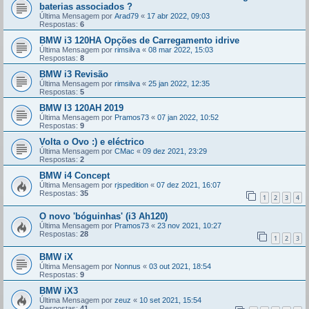
baterias associados ?
Última Mensagem por
Arad79
«
17 abr 2022, 09:03
Respostas:
6
BMW i3 120HA Opções de Carregamento idrive
Última Mensagem por
rimsilva
«
08 mar 2022, 15:03
Respostas:
8
BMW i3 Revisão
Última Mensagem por
rimsilva
«
25 jan 2022, 12:35
Respostas:
5
BMW I3 120AH 2019
Última Mensagem por
Pramos73
«
07 jan 2022, 10:52
Respostas:
9
Volta o Ovo :) e eléctrico
Última Mensagem por
CMac
«
09 dez 2021, 23:29
Respostas:
2
BMW i4 Concept
Última Mensagem por
rjspedition
«
07 dez 2021, 16:07
Respostas:
35
1
2
3
4
O novo 'bóguinhas' (i3 Ah120)
Última Mensagem por
Pramos73
«
23 nov 2021, 10:27
Respostas:
28
1
2
3
BMW iX
Última Mensagem por
Nonnus
«
03 out 2021, 18:54
Respostas:
9
BMW iX3
Última Mensagem por
zeuz
«
10 set 2021, 15:54
Respostas:
41