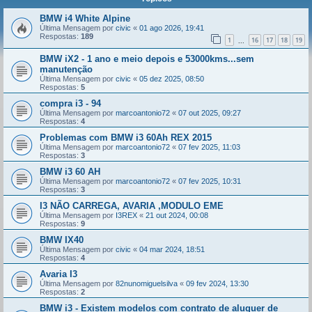
BMW i4 White Alpine
Última Mensagem por
civic
«
01 ago 2026, 19:41
Respostas:
189
1
16
17
18
19
...
BMW iX2 - 1 ano e meio depois e 53000kms...sem
manutenção
Última Mensagem por
civic
«
05 dez 2025, 08:50
Respostas:
5
compra i3 - 94
Última Mensagem por
marcoantonio72
«
07 out 2025, 09:27
Respostas:
4
Problemas com BMW i3 60Ah REX 2015
Última Mensagem por
marcoantonio72
«
07 fev 2025, 11:03
Respostas:
3
BMW i3 60 AH
Última Mensagem por
marcoantonio72
«
07 fev 2025, 10:31
Respostas:
3
I3 NÃO CARREGA, AVARIA ,MODULO EME
Última Mensagem por
I3REX
«
21 out 2024, 00:08
Respostas:
9
BMW IX40
Última Mensagem por
civic
«
04 mar 2024, 18:51
Respostas:
4
Avaria I3
Última Mensagem por
82nunomiguelsilva
«
09 fev 2024, 13:30
Respostas:
2
BMW i3 - Existem modelos com contrato de aluguer de