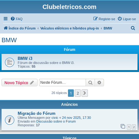
Clubeletricos.com
FAQ
Registe-se
Ligue-se
P
Índice do Fórum
Veículos elétricos e híbridos plug-in
BMW
e
BMW
s
Fórum
q
u
BMW i3
Fórum de discussão sobre o BMW i3.
i
Tópicos:
55
s
a
Pesquisar
Pesquisa avançada
Novo Tópico
r
1
2
Próximo
26 tópicos
Anúncios
Migração do Fórum
Última Mensagem por
civic
«
24 nov 2025, 17:30
Enviado em
Discussão sobre o Forum
Respostas:
17
1
2
Tópicos