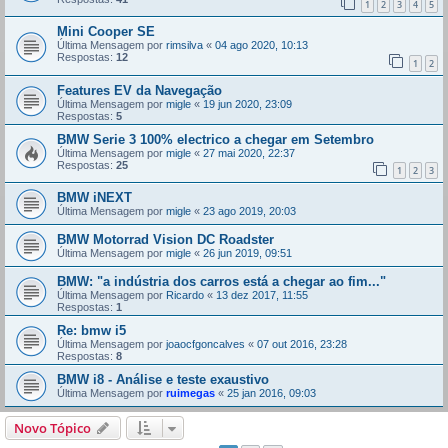
1
2
3
4
5
Mini Cooper SE
Última Mensagem por
rimsilva
«
04 ago 2020, 10:13
Respostas:
12
1
2
Features EV da Navegação
Última Mensagem por
migle
«
19 jun 2020, 23:09
Respostas:
5
BMW Serie 3 100% electrico a chegar em Setembro
Última Mensagem por
migle
«
27 mai 2020, 22:37
Respostas:
25
1
2
3
BMW iNEXT
Última Mensagem por
migle
«
23 ago 2019, 20:03
BMW Motorrad Vision DC Roadster
Última Mensagem por
migle
«
26 jun 2019, 09:51
BMW: "a indústria dos carros está a chegar ao fim..."
Última Mensagem por
Ricardo
«
13 dez 2017, 11:55
Respostas:
1
Re: bmw i5
Última Mensagem por
joaocfgoncalves
«
07 out 2016, 23:28
Respostas:
8
BMW i8 - Análise e teste exaustivo
Última Mensagem por
ruimegas
«
25 jan 2016, 09:03
Novo Tópico