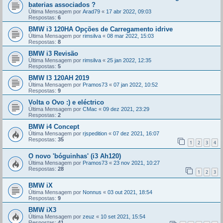
baterias associados ?
Última Mensagem por
Arad79
«
17 abr 2022, 09:03
Respostas:
6
BMW i3 120HA Opções de Carregamento idrive
Última Mensagem por
rimsilva
«
08 mar 2022, 15:03
Respostas:
8
BMW i3 Revisão
Última Mensagem por
rimsilva
«
25 jan 2022, 12:35
Respostas:
5
BMW I3 120AH 2019
Última Mensagem por
Pramos73
«
07 jan 2022, 10:52
Respostas:
9
Volta o Ovo :) e eléctrico
Última Mensagem por
CMac
«
09 dez 2021, 23:29
Respostas:
2
BMW i4 Concept
Última Mensagem por
rjspedition
«
07 dez 2021, 16:07
Respostas:
35
1
2
3
4
O novo 'bóguinhas' (i3 Ah120)
Última Mensagem por
Pramos73
«
23 nov 2021, 10:27
Respostas:
28
1
2
3
BMW iX
Última Mensagem por
Nonnus
«
03 out 2021, 18:54
Respostas:
9
BMW iX3
Última Mensagem por
zeuz
«
10 set 2021, 15:54
Respostas:
41