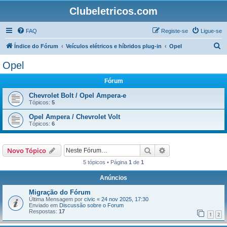
Clubeletricos.com
FAQ
Registe-se
Ligue-se
P
Índice do Fórum
Veículos elétricos e híbridos plug-in
Opel
e
Opel
s
Fórum
q
u
Chevrolet Bolt / Opel Ampera-e
Tópicos:
5
i
Opel Ampera / Chevrolet Volt
s
Tópicos:
6
a
r
Pesquisar
Pesquisa avançada
Novo Tópico
5 tópicos • Página
1
de
1
Anúncios
Migração do Fórum
Última Mensagem por
civic
«
24 nov 2025, 17:30
Enviado em
Discussão sobre o Forum
Respostas:
17
1
2