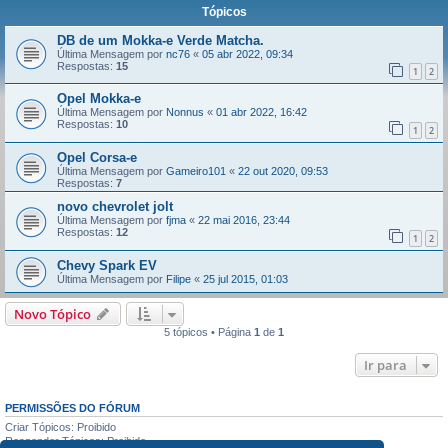
Tópicos
DB de um Mokka-e Verde Matcha.
Última Mensagem por
nc76
«
05 abr 2022, 09:34
Respostas:
15
1
2
Opel Mokka-e
Última Mensagem por
Nonnus
«
01 abr 2022, 16:42
Respostas:
10
1
2
Opel Corsa-e
Última Mensagem por
Gameiro101
«
22 out 2020, 09:53
Respostas:
7
novo chevrolet jolt
Última Mensagem por
fjma
«
22 mai 2016, 23:44
Respostas:
12
1
2
Chevy Spark EV
Última Mensagem por
Filipe
«
25 jul 2015, 01:03
Novo Tópico
5 tópicos • Página
1
de
1
Ir para
PERMISSÕES DO FÓRUM
Criar Tópicos: Proibido
Responder Tópicos: Proibido