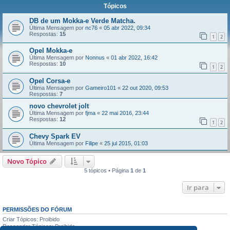
Tópicos
DB de um Mokka-e Verde Matcha.
Última Mensagem por
nc76
«
05 abr 2022, 09:34
Respostas:
15
1
2
Opel Mokka-e
Última Mensagem por
Nonnus
«
01 abr 2022, 16:42
Respostas:
10
1
2
Opel Corsa-e
Última Mensagem por
Gameiro101
«
22 out 2020, 09:53
Respostas:
7
novo chevrolet jolt
Última Mensagem por
fjma
«
22 mai 2016, 23:44
Respostas:
12
1
2
Chevy Spark EV
Última Mensagem por
Filipe
«
25 jul 2015, 01:03
Novo Tópico
5 tópicos • Página
1
de
1
Ir para
PERMISSÕES DO FÓRUM
Criar Tópicos: Proibido
Responder Tópicos: Proibido