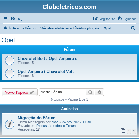
Clubeletricos.com
FAQ
Registe-se
Ligue-se
P
Índice do Fórum
Veículos elétricos e híbridos plug-in
Opel
e
Opel
s
Fórum
q
u
Chevrolet Bolt / Opel Ampera-e
Tópicos:
5
i
Opel Ampera / Chevrolet Volt
s
Tópicos:
6
a
r
Pesquisar
Pesquisa avançada
Novo Tópico
5 tópicos • Página
1
de
1
Anúncios
Migração do Fórum
Última Mensagem por
civic
«
24 nov 2025, 17:30
Enviado em
Discussão sobre o Forum
Respostas:
17
1
2