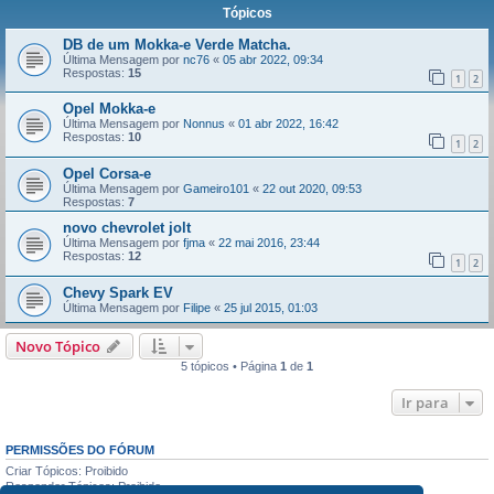
Tópicos
DB de um Mokka-e Verde Matcha.
Última Mensagem por
nc76
«
05 abr 2022, 09:34
Respostas:
15
1
2
Opel Mokka-e
Última Mensagem por
Nonnus
«
01 abr 2022, 16:42
Respostas:
10
1
2
Opel Corsa-e
Última Mensagem por
Gameiro101
«
22 out 2020, 09:53
Respostas:
7
novo chevrolet jolt
Última Mensagem por
fjma
«
22 mai 2016, 23:44
Respostas:
12
1
2
Chevy Spark EV
Última Mensagem por
Filipe
«
25 jul 2015, 01:03
Novo Tópico
5 tópicos • Página
1
de
1
Ir para
PERMISSÕES DO FÓRUM
Criar Tópicos: Proibido
Responder Tópicos: Proibido