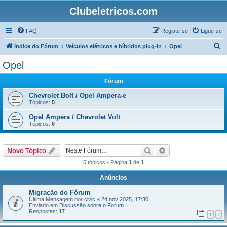
Clubeletricos.com
FAQ
Registe-se
Ligue-se
P
Índice do Fórum
Veículos elétricos e híbridos plug-in
Opel
e
Opel
s
Fórum
q
u
Chevrolet Bolt / Opel Ampera-e
Tópicos:
5
i
Opel Ampera / Chevrolet Volt
s
Tópicos:
6
a
r
Pesquisar
Pesquisa avançada
Novo Tópico
5 tópicos • Página
1
de
1
Anúncios
Migração do Fórum
Última Mensagem por
civic
«
24 nov 2025, 17:30
Enviado em
Discussão sobre o Forum
Respostas:
17
1
2