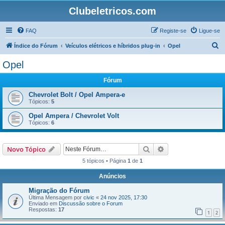
Clubeletricos.com
FAQ
Registe-se
Ligue-se
P
Índice do Fórum
Veículos elétricos e híbridos plug-in
Opel
e
Opel
s
Fórum
q
u
Chevrolet Bolt / Opel Ampera-e
Tópicos:
5
i
Opel Ampera / Chevrolet Volt
s
Tópicos:
6
a
r
Pesquisar
Pesquisa avançada
Novo Tópico
5 tópicos • Página
1
de
1
Anúncios
Migração do Fórum
Última Mensagem por
civic
«
24 nov 2025, 17:30
Enviado em
Discussão sobre o Forum
Respostas:
17
1
2