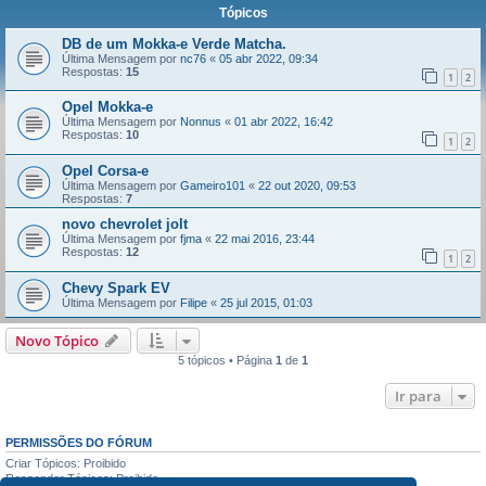
Tópicos
DB de um Mokka-e Verde Matcha.
Última Mensagem por
nc76
«
05 abr 2022, 09:34
Respostas:
15
1
2
Opel Mokka-e
Última Mensagem por
Nonnus
«
01 abr 2022, 16:42
Respostas:
10
1
2
Opel Corsa-e
Última Mensagem por
Gameiro101
«
22 out 2020, 09:53
Respostas:
7
novo chevrolet jolt
Última Mensagem por
fjma
«
22 mai 2016, 23:44
Respostas:
12
1
2
Chevy Spark EV
Última Mensagem por
Filipe
«
25 jul 2015, 01:03
Novo Tópico
5 tópicos • Página
1
de
1
Ir para
PERMISSÕES DO FÓRUM
Criar Tópicos: Proibido
Responder Tópicos: Proibido