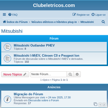
Clubeletricos.com
FAQ
Registe-se
Ligue-se
P
Índice do Fórum
Veículos elétricos e híbridos plug-in
Mitsubishi
e
Mitsubishi
s
Fórum
q
u
Mitsubishi Outlander PHEV
Tópicos:
8
i
Mitsubishi I-MiEV, Citroen C0 e Peugeot Ion
s
Fórum de discussão sobre o Mitsubishi I-MiEV e derivados.
Tópicos:
102
a
r
Pesquisar
Pesquisa avançada
Novo Tópico
1 tópico • Página
1
de
1
Anúncios
Migração do Fórum
Última Mensagem por
civic
«
24 nov 2025, 17:30
Enviado em
Discussão sobre o Forum
Respostas:
17
1
2