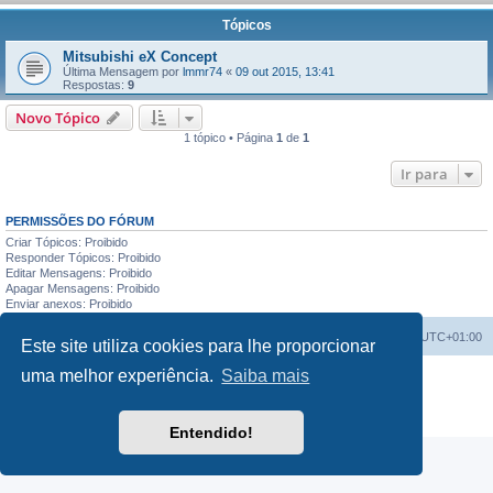
Tópicos
Mitsubishi eX Concept
Última Mensagem por
lmmr74
«
09 out 2015, 13:41
Respostas:
9
Novo Tópico
1 tópico • Página
1
de
1
Ir para
PERMISSÕES DO FÓRUM
Criar Tópicos: Proibido
Responder Tópicos: Proibido
Editar Mensagens: Proibido
Apagar Mensagens: Proibido
Enviar anexos: Proibido
Índice do Fórum
O Fuso Horário do Fórum é
UTC+01:00
Este site utiliza cookies para lhe proporcionar
uma melhor experiência.
Saiba mais
Desenvolvido por
phpBB
® Forum Software © phpBB Limited
Traduzido por:
phpBB Portugal
Privacidade
|
Termos
Entendido!