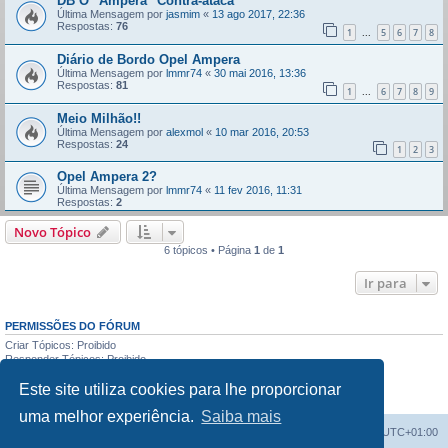
DB O "Ampera" Contra-ataca
Última Mensagem por
jasmim
«
13 ago 2017, 22:36
Respostas:
76
1
5
6
7
8
...
Diário de Bordo Opel Ampera
Última Mensagem por
lmmr74
«
30 mai 2016, 13:36
Respostas:
81
1
6
7
8
9
...
Meio Milhão!!
Última Mensagem por
alexmol
«
10 mar 2016, 20:53
Respostas:
24
1
2
3
Opel Ampera 2?
Última Mensagem por
lmmr74
«
11 fev 2016, 11:31
Respostas:
2
Novo Tópico
6 tópicos • Página
1
de
1
Ir para
PERMISSÕES DO FÓRUM
Criar Tópicos: Proibido
Responder Tópicos: Proibido
Editar Mensagens: Proibido
Este site utiliza cookies para lhe proporcionar
Apagar Mensagens: Proibido
Enviar anexos: Proibido
uma melhor experiência.
Saiba mais
Índice do Fórum
O Fuso Horário do Fórum é
UTC+01:00