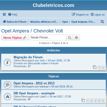
Clubeletricos.com
FAQ
Registe-se
Ligue-se
P
Índice do Fórum
Veículos elétricos e híbridos plug-in
Opel
Opel Ampera / Chevrolet Volt
e
Opel Ampera / Chevrolet Volt
s
Pesquisar
Pesquisa avançada
Novo Tópico
q
6 tópicos • Página
1
de
1
u
Anúncios
i
s
Migração do Fórum
Última Mensagem por
civic
«
24 nov 2025, 17:30
a
Enviado em
Discussão sobre o Forum
Respostas:
17
r
1
2
Tópicos
Opel Ampera - 2012 vs 2013
Última Mensagem por
kartzao
«
04 set 2019, 05:11
DB Opel Ampera - sosimple
Última Mensagem por
LuisG
«
24 set 2017, 17:55
Respostas:
47
1
2
3
4
5