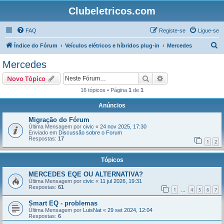
Clubeletricos.com
FAQ
Registe-se
Ligue-se
P
Índice do Fórum
Veículos elétricos e híbridos plug-in
Mercedes
e
Mercedes
s
Pesquisar
Pesquisa avançada
Novo Tópico
q
16 tópicos • Página
1
de
1
u
Anúncios
i
s
Migração do Fórum
Última Mensagem por
civic
«
24 nov 2025, 17:30
a
Enviado em
Discussão sobre o Forum
Respostas:
17
r
1
2
Tópicos
MERCEDES EQE OU ALTERNATIVA?
Última Mensagem por
civic
«
11 jul 2026, 19:31
Respostas:
61
1
4
5
6
7
...
Smart EQ - problemas
Última Mensagem por
LuisNat
«
29 set 2024, 12:04
Respostas:
6