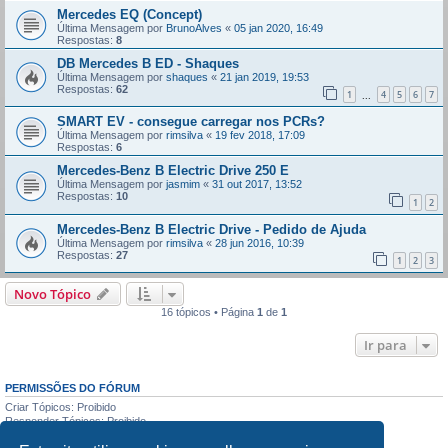
Mercedes EQ (Concept)
Última Mensagem por
BrunoAlves
«
05 jan 2020, 16:49
Respostas:
8
DB Mercedes B ED - Shaques
Última Mensagem por
shaques
«
21 jan 2019, 19:53
Respostas:
62
1
4
5
6
7
...
SMART EV - consegue carregar nos PCRs?
Última Mensagem por
rimsilva
«
19 fev 2018, 17:09
Respostas:
6
Mercedes-Benz B Electric Drive 250 E
Última Mensagem por
jasmim
«
31 out 2017, 13:52
Respostas:
10
1
2
Mercedes-Benz B Electric Drive - Pedido de Ajuda
Última Mensagem por
rimsilva
«
28 jun 2016, 10:39
Respostas:
27
1
2
3
Novo Tópico
16 tópicos • Página
1
de
1
Ir para
PERMISSÕES DO FÓRUM
Criar Tópicos: Proibido
Responder Tópicos: Proibido
Editar Mensagens: Proibido