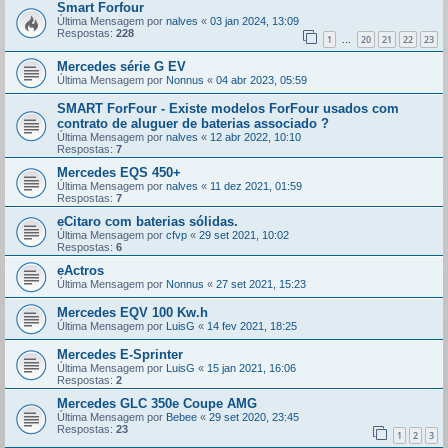
Smart Forfour
Última Mensagem por
nalves
«
03 jan 2024, 13:09
Respostas:
228
1
20
21
22
23
...
Mercedes série G EV
Última Mensagem por
Nonnus
«
04 abr 2023, 05:59
SMART ForFour - Existe modelos ForFour usados com
contrato de aluguer de baterias associado ?
Última Mensagem por
nalves
«
12 abr 2022, 10:10
Respostas:
7
Mercedes EQS 450+
Última Mensagem por
nalves
«
11 dez 2021, 01:59
Respostas:
7
eCitaro com baterias sólidas.
Última Mensagem por
cfvp
«
29 set 2021, 10:02
Respostas:
6
eActros
Última Mensagem por
Nonnus
«
27 set 2021, 15:23
Mercedes EQV 100 Kw.h
Última Mensagem por
LuisG
«
14 fev 2021, 18:25
Mercedes E-Sprinter
Última Mensagem por
LuisG
«
15 jan 2021, 16:06
Respostas:
2
Mercedes GLC 350e Coupe AMG
Última Mensagem por
Bebee
«
29 set 2020, 23:45
Respostas:
23
1
2
3