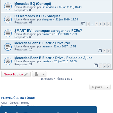
Mercedes EQ (Concept)
Última Mensagem por
BrunoAlves
«
05 jan 2020, 16:49
Respostas:
8
DB Mercedes B ED - Shaques
Última Mensagem por
shaques
«
21 jan 2019, 19:53
Respostas:
62
1
4
5
6
7
...
SMART EV - consegue carregar nos PCRs?
Última Mensagem por
rimsilva
«
19 fev 2018, 17:09
Respostas:
6
Mercedes-Benz B Electric Drive 250 E
Última Mensagem por
jasmim
«
31 out 2017, 13:52
Respostas:
10
1
2
Mercedes-Benz B Electric Drive - Pedido de Ajuda
Última Mensagem por
rimsilva
«
28 jun 2016, 10:39
Respostas:
27
1
2
3
Novo Tópico
16 tópicos • Página
1
de
1
Ir para
PERMISSÕES DO FÓRUM
Criar Tópicos: Proibido
Responder Tópicos: Proibido
Editar Mensagens: Proibido