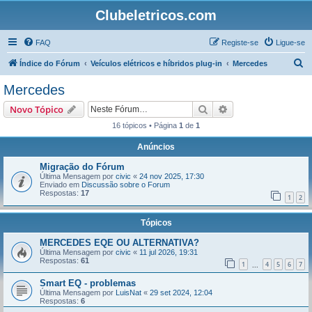
Clubeletricos.com
FAQ
Registe-se
Ligue-se
P
Índice do Fórum
Veículos elétricos e híbridos plug-in
Mercedes
e
Mercedes
s
Pesquisar
Pesquisa avançada
Novo Tópico
q
16 tópicos • Página
1
de
1
u
Anúncios
i
s
Migração do Fórum
Última Mensagem por
civic
«
24 nov 2025, 17:30
a
Enviado em
Discussão sobre o Forum
Respostas:
17
r
1
2
Tópicos
MERCEDES EQE OU ALTERNATIVA?
Última Mensagem por
civic
«
11 jul 2026, 19:31
Respostas:
61
1
4
5
6
7
...
Smart EQ - problemas
Última Mensagem por
LuisNat
«
29 set 2024, 12:04
Respostas:
6