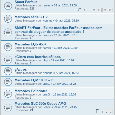
Smart Forfour
Última Mensagem por
nalves
«
03 jan 2024, 13:09
Respostas:
228
1
20
21
22
23
...
Mercedes série G EV
Última Mensagem por
Nonnus
«
04 abr 2023, 05:59
SMART ForFour - Existe modelos ForFour usados com
contrato de aluguer de baterias associado ?
Última Mensagem por
nalves
«
12 abr 2022, 10:10
Respostas:
7
Mercedes EQS 450+
Última Mensagem por
nalves
«
11 dez 2021, 01:59
Respostas:
7
eCitaro com baterias sólidas.
Última Mensagem por
cfvp
«
29 set 2021, 10:02
Respostas:
6
eActros
Última Mensagem por
Nonnus
«
27 set 2021, 15:23
Mercedes EQV 100 Kw.h
Última Mensagem por
LuisG
«
14 fev 2021, 18:25
Mercedes E-Sprinter
Última Mensagem por
LuisG
«
15 jan 2021, 16:06
Respostas:
2
Mercedes GLC 350e Coupe AMG
Última Mensagem por
Bebee
«
29 set 2020, 23:45
Respostas:
23
1
2
3