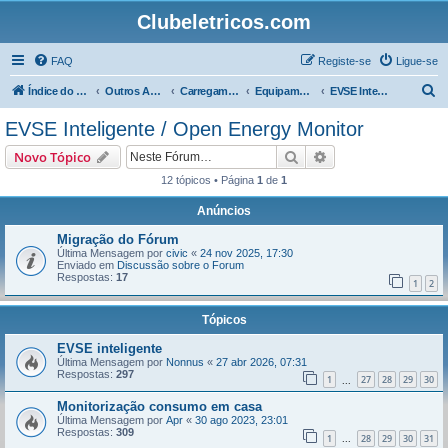
Clubeletricos.com
FAQ
Registe-se
Ligue-se
P
Índice do Fórum
Outros Assuntos
Carregamento
Equipamentos de carga - EVSEs
EVSE Inteligente / Open Energy Monitor
e
EVSE Inteligente / Open Energy Monitor
s
Pesquisar
Pesquisa avançada
Novo Tópico
q
12 tópicos • Página
1
de
1
u
Anúncios
i
s
Migração do Fórum
Última Mensagem por
civic
«
24 nov 2025, 17:30
a
Enviado em
Discussão sobre o Forum
Respostas:
17
r
1
2
Tópicos
EVSE inteligente
Última Mensagem por
Nonnus
«
27 abr 2026, 07:31
Respostas:
297
1
27
28
29
30
...
Monitorização consumo em casa
Última Mensagem por
Apr
«
30 ago 2023, 23:01
Respostas:
309
1
28
29
30
31
...