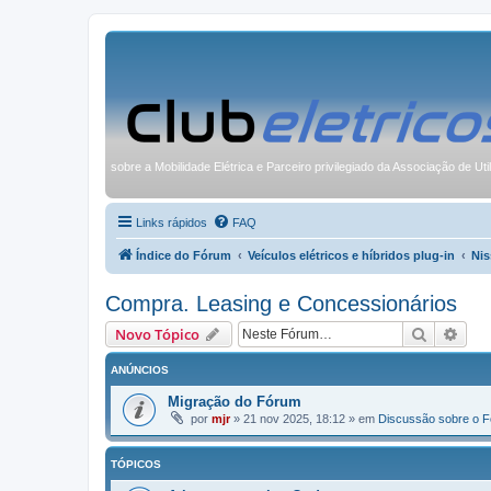
sobre a Mobilidade Elétrica e Parceiro privilegiado da Associação de Uti
Links rápidos
FAQ
Índice do Fórum
Veículos elétricos e híbridos plug-in
Nis
Compra. Leasing e Concessionários
Pesquisa
Pesq
Novo Tópico
ANÚNCIOS
Migração do Fórum
por
mjr
»
21 nov 2025, 18:12
» em
Discussão sobre o 
TÓPICOS