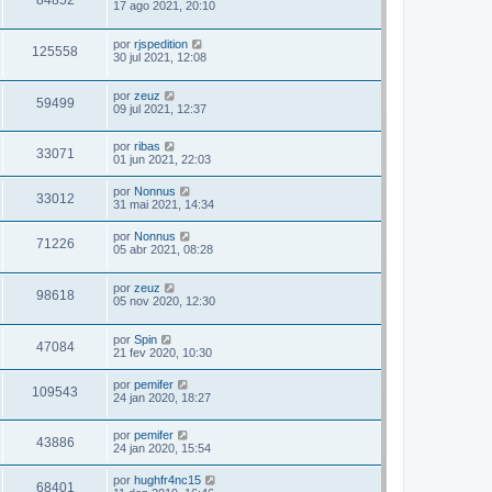
84852
17 ago 2021, 20:10
por
rjspedition
125558
30 jul 2021, 12:08
por
zeuz
59499
09 jul 2021, 12:37
por
ribas
33071
01 jun 2021, 22:03
por
Nonnus
33012
31 mai 2021, 14:34
por
Nonnus
71226
05 abr 2021, 08:28
por
zeuz
98618
05 nov 2020, 12:30
por
Spin
47084
21 fev 2020, 10:30
por
pemifer
109543
24 jan 2020, 18:27
por
pemifer
43886
24 jan 2020, 15:54
por
hughfr4nc15
68401