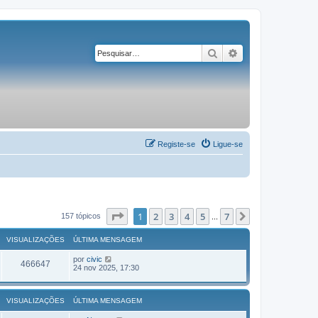
Pesquisar
Pesquisa avançad
Registe-se
Ligue-se
Página
1
de
7
1
2
3
4
5
7
Próximo
157 tópicos
...
VISUALIZAÇÕES
ÚLTIMA MENSAGEM
por
civic
466647
24 nov 2025, 17:30
VISUALIZAÇÕES
ÚLTIMA MENSAGEM