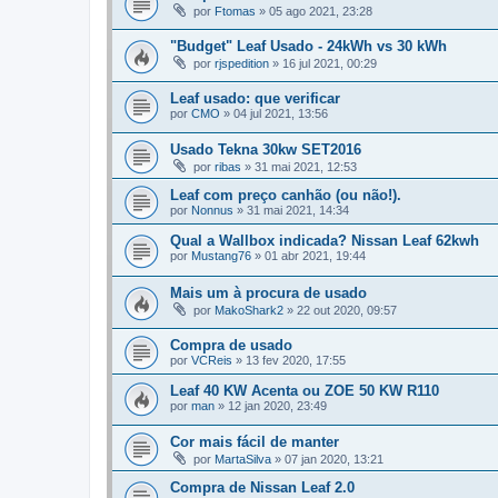
por
Ftomas
»
05 ago 2021, 23:28
"Budget" Leaf Usado - 24kWh vs 30 kWh
por
rjspedition
»
16 jul 2021, 00:29
Leaf usado: que verificar
por
CMO
»
04 jul 2021, 13:56
Usado Tekna 30kw SET2016
por
ribas
»
31 mai 2021, 12:53
Leaf com preço canhão (ou não!).
por
Nonnus
»
31 mai 2021, 14:34
Qual a Wallbox indicada? Nissan Leaf 62kwh
por
Mustang76
»
01 abr 2021, 19:44
Mais um à procura de usado
por
MakoShark2
»
22 out 2020, 09:57
Compra de usado
por
VCReis
»
13 fev 2020, 17:55
Leaf 40 KW Acenta ou ZOE 50 KW R110
por
man
»
12 jan 2020, 23:49
Cor mais fácil de manter
por
MartaSilva
»
07 jan 2020, 13:21
Compra de Nissan Leaf 2.0