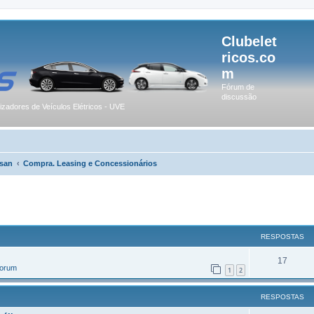
Clubelet
ricos.co
m
Fórum de
discussão
lizadores de Veículos Elétricos - UVE
san
Compra. Leasing e Concessionários
r
uisa avançada
RESPOSTAS
17
Forum
1
2
RESPOSTAS