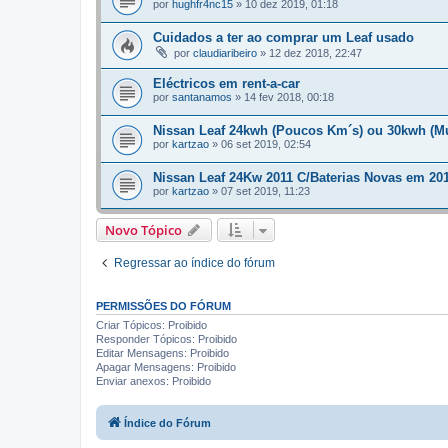
por
hughfr4nc15
»
10 dez 2019, 01:18
Cuidados a ter ao comprar um Leaf usado
por
claudiaribeiro
»
12 dez 2018, 22:47
Eléctricos em rent-a-car
por
santanamos
»
14 fev 2018, 00:18
Nissan Leaf 24kwh (Poucos Km´s) ou 30kwh (M
por
kartzao
»
06 set 2019, 02:54
Nissan Leaf 24Kw 2011 C/Baterias Novas em 201
por
kartzao
»
07 set 2019, 11:23
Novo Tópico
Regressar ao índice do fórum
PERMISSÕES DO FÓRUM
Criar Tópicos: Proibido
Responder Tópicos: Proibido
Editar Mensagens: Proibido
Apagar Mensagens: Proibido
Enviar anexos: Proibido
Índice do Fórum