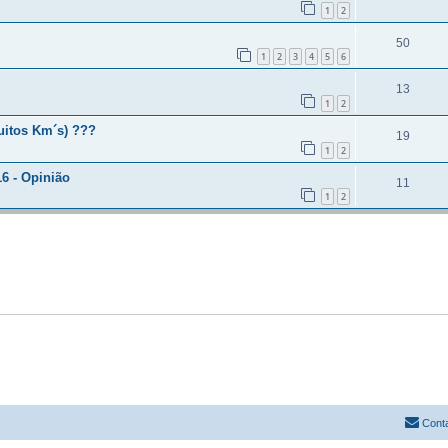
1
2
50
1
2
3
4
5
6
13
1
2
uitos Km´s) ???
19
1
2
6 - Opinião
11
1
2
Cont