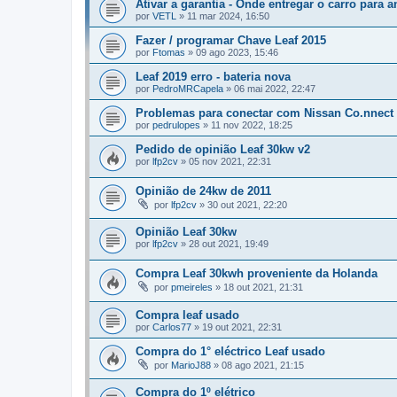
Ativar a garantia - Onde entregar o carro para a
por
VETL
»
11 mar 2024, 16:50
Fazer / programar Chave Leaf 2015
por
Ftomas
»
09 ago 2023, 15:46
Leaf 2019 erro - bateria nova
por
PedroMRCapela
»
06 mai 2022, 22:47
Problemas para conectar com Nissan Co.nnect
por
pedrulopes
»
11 nov 2022, 18:25
Pedido de opinião Leaf 30kw v2
por
lfp2cv
»
05 nov 2021, 22:31
Opinião de 24kw de 2011
por
lfp2cv
»
30 out 2021, 22:20
Opinião Leaf 30kw
por
lfp2cv
»
28 out 2021, 19:49
Compra Leaf 30kwh proveniente da Holanda
por
pmeireles
»
18 out 2021, 21:31
Compra leaf usado
por
Carlos77
»
19 out 2021, 22:31
Compra do 1° eléctrico Leaf usado
por
MarioJ88
»
08 ago 2021, 21:15
Compra do 1º elétrico