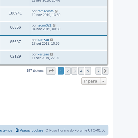
11 dez 2019, 16:46
por
ramscosta
186941
12 nov 2019, 13:50
por
tecno321
66856
04 nov 2019, 00:30
por
kartzao
85637
17 set 2019, 10:56
por
kartzao
62129
11 set 2019, 22:25
Página
1
de
7
1
2
3
4
5
7
Próximo
157 tópicos
...
Ir para
acte-nos
Apagar cookies
O Fuso Horário do Fórum é
UTC+01:00