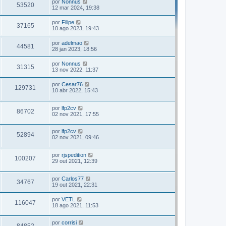
por
Nonnus
53520
12 mar 2024, 19:38
por
Filipe
37165
10 ago 2023, 19:43
por
adelmao
44581
28 jan 2023, 18:56
por
Nonnus
31315
13 nov 2022, 11:37
por
Cesar76
129731
10 abr 2022, 15:43
por
lfp2cv
86702
02 nov 2021, 17:55
por
lfp2cv
52894
02 nov 2021, 09:46
por
rjspedition
100207
29 out 2021, 12:39
por
Carlos77
34767
19 out 2021, 22:31
por
VETL
116047
18 ago 2021, 11:53
por
corrisi