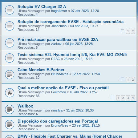
Solução EV Charger 32 A
Última Mensagem por
hugo4ever
«
07 abr 2023, 14:20
Respostas:
4
Solução de carregamento EVSE - Habitação secundária
Última Mensagem por
JoaoNuno
«
04 abr 2023, 10:27
Respostas:
14
1
2
Pré-instakacao para wallbox ou EVSE 32A
Última Mensagem por
zarkov
«
06 jan 2023, 13:28
Respostas:
6
Teste sistema V2L Hyundai Ioniq 5/6, Kia EV6, MG ZS/4/5
Última Mensagem por
RJSC
«
26 nov 2022, 15:15
Respostas:
4
Cabo Menekes E-Partner
Última Mensagem por
BrunoAlves
«
12 set 2022, 12:54
Respostas:
10
1
2
Qual a melhor opção de EVSE - Fixo ou portátil
Última Mensagem por
Guiromeo
«
10 abr 2022, 17:57
Respostas:
35
1
2
3
4
Wallbox
Última Mensagem por
rimsilva
«
31 jan 2022, 10:36
Respostas:
4
Disposição dos carregadores em Portugal
Última Mensagem por
BrunoAlves
«
23 set 2021, 19:15
Respostas:
6
BMW - Flexible Fast Charger vs. Mains (Home) Charger