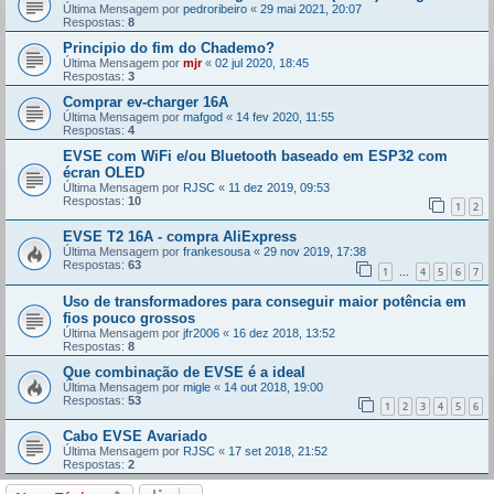
Última Mensagem por
pedroribeiro
«
29 mai 2021, 20:07
Respostas:
8
Principio do fim do Chademo?
Última Mensagem por
mjr
«
02 jul 2020, 18:45
Respostas:
3
Comprar ev-charger 16A
Última Mensagem por
mafgod
«
14 fev 2020, 11:55
Respostas:
4
EVSE com WiFi e/ou Bluetooth baseado em ESP32 com
écran OLED
Última Mensagem por
RJSC
«
11 dez 2019, 09:53
Respostas:
10
1
2
EVSE T2 16A - compra AliExpress
Última Mensagem por
frankesousa
«
29 nov 2019, 17:38
Respostas:
63
1
4
5
6
7
...
Uso de transformadores para conseguir maior potência em
fios pouco grossos
Última Mensagem por
jfr2006
«
16 dez 2018, 13:52
Respostas:
8
Que combinação de EVSE é a ideal
Última Mensagem por
migle
«
14 out 2018, 19:00
Respostas:
53
1
2
3
4
5
6
Cabo EVSE Avariado
Última Mensagem por
RJSC
«
17 set 2018, 21:52
Respostas:
2