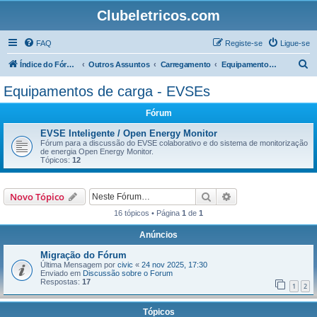
Clubeletricos.com
FAQ
Registe-se
Ligue-se
P
Índice do Fórum
Outros Assuntos
Carregamento
Equipamentos de carga - EVSEs
e
Equipamentos de carga - EVSEs
s
Fórum
q
u
EVSE Inteligente / Open Energy Monitor
Fórum para a discussão do EVSE colaborativo e do sistema de monitorização
i
de energia Open Energy Monitor.
Tópicos:
12
s
a
Pesquisar
Pesquisa avançada
Novo Tópico
r
16 tópicos • Página
1
de
1
Anúncios
Migração do Fórum
Última Mensagem por
civic
«
24 nov 2025, 17:30
Enviado em
Discussão sobre o Forum
Respostas:
17
1
2
Tópicos