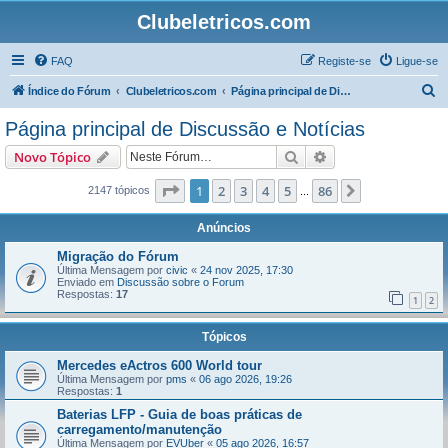
Clubeletricos.com
FAQ
Registe-se
Ligue-se
P
Índice do Fórum
Clubeletricos.com
Página principal de Discussão e Notícias
e
Página principal de Discussão e Notícias
s
Pesquisar
Pesquisa avançada
Novo Tópico
q
u
Página
1
de
86
1
2
3
4
5
86
Próximo
2147 tópicos
...
i
Anúncios
s
Migração do Fórum
a
Última Mensagem por
civic
«
24 nov 2025, 17:30
Enviado em
Discussão sobre o Forum
r
Respostas:
17
1
2
Tópicos
Mercedes eActros 600 World tour
Última Mensagem por
pms
«
06 ago 2026, 19:26
Respostas:
1
Baterias LFP - Guia de boas práticas de
carregamento/manutenção
Última Mensagem por
EVUber
«
05 ago 2026, 16:57