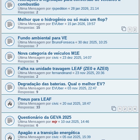
combustão
Última Mensagem por
rjspedition
«
28 jan 2026, 21:14
Respostas:
2
Melhor que o hidrogênio ou só mais um flop?
Última Mensagem por
EVUber
«
15 jan 2026, 19:57
Respostas:
15
1
2
Fundo ambiental para VE
Última Mensagem por
BrunoFonseca
«
30 dez 2025, 10:25
Respostas:
7
Nova categoria de veículos M1E
Última Mensagem por
civic
«
23 dez 2025, 14:07
Respostas:
9
Falha na unidade travagem LEAF (ZE0 e AZE0)
Última Mensagem por
fernandinand
«
23 nov 2025, 20:36
Respostas:
2
Degradação das baterias. Qual o melhor EV?
Última Mensagem por
EVUber
«
03 nov 2025, 22:47
Respostas:
9
Pneus para LEAF
Última Mensagem por
civic
«
20 out 2025, 18:47
Respostas:
33
1
2
3
4
Questionário da GEVA 2025
Última Mensagem por
mjr
«
10 out 2025, 14:46
Respostas:
6
Apagão e a transição energética
Última Mensagem por
civic
«
05 out 2025, 15:39