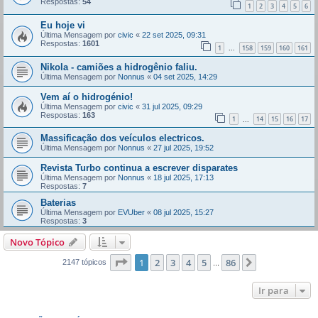
Respostas:
54
1
2
3
4
5
6
Eu hoje vi
Última Mensagem por
civic
«
22 set 2025, 09:31
Respostas:
1601
1
158
159
160
161
...
Nikola - camiões a hidrogênio faliu.
Última Mensagem por
Nonnus
«
04 set 2025, 14:29
Vem aí o hidrogénio!
Última Mensagem por
civic
«
31 jul 2025, 09:29
Respostas:
163
1
14
15
16
17
...
Massificação dos veículos electricos.
Última Mensagem por
Nonnus
«
27 jul 2025, 19:52
Revista Turbo continua a escrever disparates
Última Mensagem por
Nonnus
«
18 jul 2025, 17:13
Respostas:
7
Baterias
Última Mensagem por
EVUber
«
08 jul 2025, 15:27
Respostas:
3
Novo Tópico
Página
1
de
86
1
2
3
4
5
86
Próximo
2147 tópicos
...
Ir para