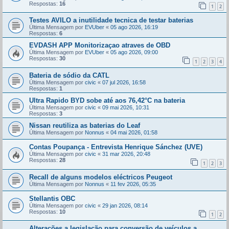
Respostas:
16
1
2
Testes AVILO a inutilidade tecnica de testar baterias
Última Mensagem por
EVUber
«
05 ago 2026, 16:19
Respostas:
6
EVDASH APP Monitorizaçao atraves de OBD
Última Mensagem por
EVUber
«
05 ago 2026, 09:00
Respostas:
30
1
2
3
4
Bateria de sódio da CATL
Última Mensagem por
civic
«
07 jul 2026, 16:58
Respostas:
1
Ultra Rapido BYD sobe até aos 76,42°C na bateria
Última Mensagem por
civic
«
09 mai 2026, 10:31
Respostas:
3
Nissan reutiliza as baterias do Leaf
Última Mensagem por
Nonnus
«
04 mai 2026, 01:58
Contas Poupança - Entrevista Henrique Sánchez (UVE)
Última Mensagem por
civic
«
31 mar 2026, 20:48
Respostas:
28
1
2
3
Recall de alguns modelos eléctricos Peugeot
Última Mensagem por
Nonnus
«
11 fev 2026, 05:35
Stellantis OBC
Última Mensagem por
civic
«
29 jan 2026, 08:14
Respostas:
10
1
2
Alterações a legislação para conversão de veículos a